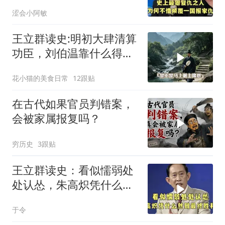
国报家仇
涩会小阿敏
王立群读史:明初大肆清算
功臣，刘伯温靠什么得以
保全自身！
花小猫的美食日常
12跟贴
在古代如果官员判错案，
会被家属报复吗？
穷历史
3跟贴
王立群读史：看似懦弱处
处认怂，朱高炽凭什么熬
到最终胜利？
于令