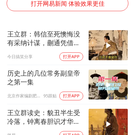
面对面丨蔡磊：与渐冻症抗争 纵使不敌 也不屈服
打开网易新闻 体验效果更佳
5万小车卖不动 微型代步车集体遇冷
手机真会“偷听”我们说话吗
王立群：韩信至死懊悔没
梅婷12岁女儿百花奖发言
有采纳计谋，蒯通凭借辩
加沙约14万栋建筑被完全摧毁
术从刀口脱身
今日搞笑分享
打开APP
从科技创新看开局起步的时与势
历史上的几位常务副皇帝
之第一集
北京作家编剧肥猪满圈
95跟贴
打开APP
王立群读史：貌丑半生受
冷落，钟离春胆识才华震
朝野！