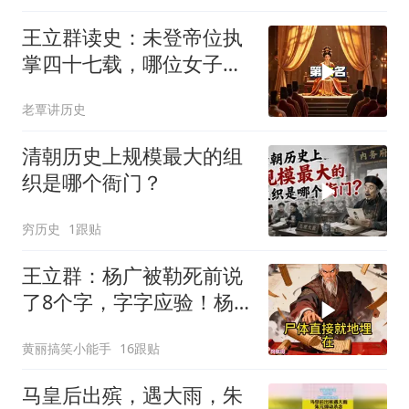
王立群读史：未登帝位执
掌四十七载，哪位女子让
三代帝王跪拜？
老覃讲历史
清朝历史上规模最大的组
织是哪个衙门？
穷历史
1跟贴
王立群：杨广被勒死前说
了8个字，字字应验！杨
家灭门惨案，竟是自己亲
黄丽搞笑小能手
16跟贴
爹埋下的雷
马皇后出殡，遇大雨，朱