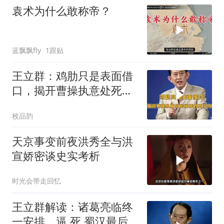
袁术为什么敢称帝？
蓝飘飘fly
1跟贴
王立群：鸡肋只是表面借
口，揭开曹操执意处死杨
修的真实内情
枚品韵
天京事变前夜洪秀全与洪
宣娇密谈史实考析
时光会带走回忆
王立群解读：诸葛亮临终
一安排，逼 死 蜀汉最后