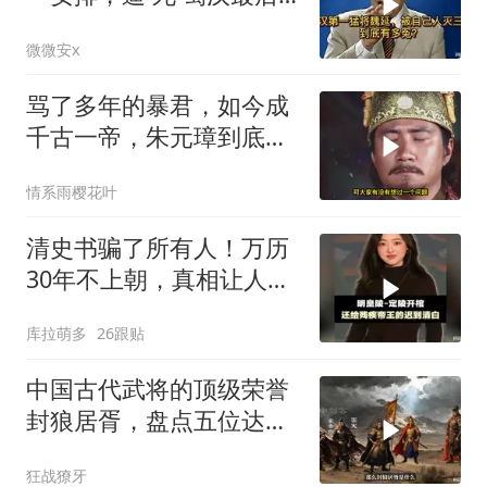
的战神魏延！
微微安x
骂了多年的暴君，如今成
千古一帝，朱元璋到底冤
不冤？
情系雨樱花叶
清史书骗了所有人！万历
30年不上朝，真相让人心
碎
库拉萌多
26跟贴
中国古代武将的顶级荣誉
封狼居胥，盘点五位达到
封狼居胥的武将
狂战獠牙