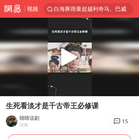
视频
白海豚雨量超越利奇马、巴威
人形机器人第一股
多地银行上调存款利率
上海地铁4条线路全线停运
白海豚路径图
宇树申购 中一签有望赚20万元
NBA传奇教练老尼尔森去世
00:00
05:18
武汉3名城管协管员殴打摊主被刑拘
Play
Ent
full
4.2平卫生间补漏注胶花1.55万
生死看淡才是千古帝王必修课
律师谈贾冰私人饭局被偷拍
睛睛说剧
15
河南
男子结婚8年3个女儿都不是亲生