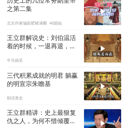
历史上的几位常务副皇帝
之第二集
北京作家编剧肥猪满圈
40跟贴
王立群解说史：刘伯温活
着的时候，一退再退，生
怕朱元璋对自己起疑
牛马搞笑
三代积累成就的明君 躺赢
的明宣宗朱瞻基
朝话熹史
王立群精讲：史上最狠复
仇之人，为何不惜倾覆一