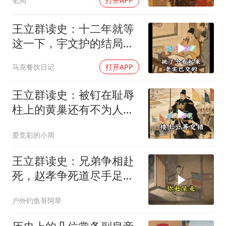
笔局
打开APP
王立群读史：十二年就等
这一下，宇文护的结局你
绝对猜不到
马克餐饮日记
打开APP
王立群读史：被钉在耻辱
柱上的黄巢还有不为人知
的另一面
爱竞彩的小周
王立群读史：兄弟争相赴
死，赵孝争死道尽手足真
情
户外钓鱼哥阿旱