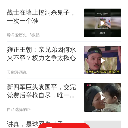
战士在墙上挖洞杀鬼子，
一次一个准
淼犇爱历史
3跟贴
雍正王朝：亲兄弟因何水
火不容？权力之争太揪心
天鹅漫画说
新四军巨头袁国平，交完
党费后举枪自尽，唯一儿
子成海军少将
自己选择的路
讲真，是球网先动手