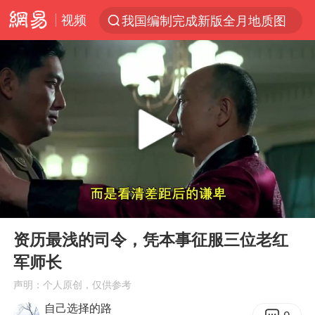
视频
我国编制完成新版全月地质图
以“新”破局 首发经济点亮城市消费活力
台风白海豚登陆地点更新
看守所辅警收受10万获刑1年
台风白海豚影响中国已成定局
台风白海豚进入48小时警戒线
陈熠被张本美和连扳三局逆转
00:00
05:53
中方回应是否在太平洋海底开采稀土
Play
Ent
full
哪吒汽车南宁工厂设备降价20%拍卖
资历最浅的司令，凭本事征服三位老红
军师长
佛得角门将亮相智利俱乐部主场
声明：个人原创，仅供参考
24小时不关空调 电费会更低吗
自己选择的路