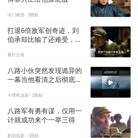
冷门精选
5跟贴
打退6倍敌军创奇迹，刘
伯承却比输了还难受，对
一事耿耿于怀
青灯古卷
八路小伙突然发现诡异的
一幕当他看清之后彻底吓
傻了
卡弹机追剧
2跟贴
八路军有勇有谋，仅用一
计就成功来个一举三得
剧说侃影
1跟贴