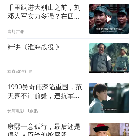
千里跃进大别山之前，刘
邓大军实力多强？在四大
野战军里一枝独秀
青灯古卷
精讲《淮海战役 》
鑫鑫动漫社啊
1990吴奇伟深陷重围，范
天喜不计前嫌，违抗军令
也要解救吴奇伟
长河电影
1跟贴
康熙一意孤行，最后还是
得靠大臣给他擦屁股