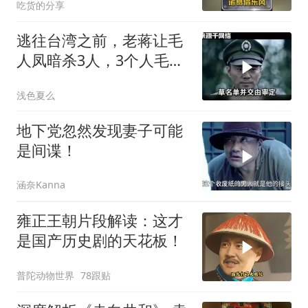
吃货的分享
逃往台湾之前，老蒋让毛
人凤暗杀3人，3个人毛人
凤一个都不敢动
浅色夏么
地下党忽然发现妻子可能
是间谍！
涵奈Kanna
雍正王朝片段解读：这才
是国产历史剧的天花板！
普陀动物世界
78跟贴