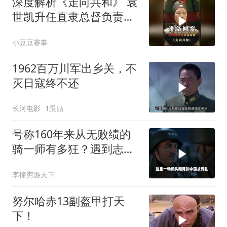
深度解析《走向共和》 袁
世凯升任直隶总督负责接
受防务
小豆豆赛事
1962百万川军出乡关，不
灭日寇终不还
长河电影
1跟贴
号称160年来从无败绩的
骑一师有多狂？遇到志愿
军1天就老实了
李摻穷游天下
努尔哈赤13副盔甲打天
下！