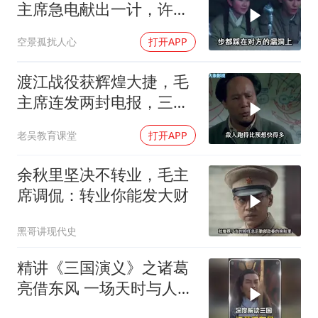
主席急电献出一计，许世
友直呼太高明了
空景孤扰人心
打开APP
渡江战役获辉煌大捷，毛
主席连发两封电报，三野
全权交粟裕指挥！
老吴教育课堂
打开APP
余秋里坚决不转业，毛主
席调侃：转业你能发大财
黑哥讲现代史
精讲《三国演义》之诸葛
亮借东风 一场天时与人性
博弈的权谋大戏