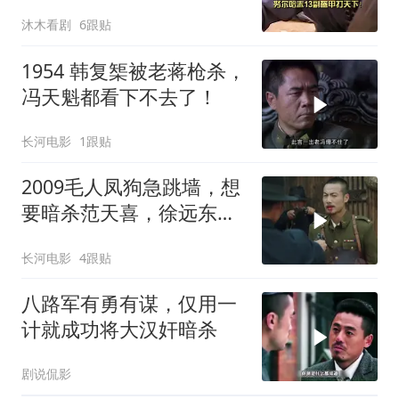
沐木看剧
6跟贴
1954 韩复榘被老蒋枪杀，
冯天魁都看下不去了！
长河电影
1跟贴
2009毛人凤狗急跳墙，想
要暗杀范天喜，徐远东硬
杠毛人凤
长河电影
4跟贴
八路军有勇有谋，仅用一
计就成功将大汉奸暗杀
剧说侃影