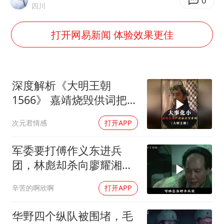
把党建设得更加坚强有力
0
四川
41岁女子为鼓励女儿考上985研究生
打开网易新闻 体验效果更佳
宇树科技王兴兴身家有望超200亿元
村民谈“梅姨”：叫的其实是“媒姨”
中国养老床位“三连降”
深度解析《大明王朝
五粮液渠道价一箱上涨近百元
1566》 嘉靖烧毁供词把浙
江案子压了下来
法国下周开始禁止未经同意的电话营销
次元君情感
打开APP
奋进开新局 实干挑大梁
军委要打傅作义东进兵
团，林彪却杀向廖耀湘，
毛主席：用兵神了
辛苦的啊欣啊
打开APP
华野四个纵队被围堵，毛