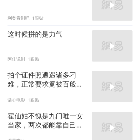
利奥看剧吧
1跟贴
这时候拼的是力气
阿佳说剧
1跟贴
拍个证件照遭遇诸多刁
难，正常要求竟被百般推
诿，实在让人忍无可忍 (1)
话心电影
1跟贴
霍仙姑不愧是九门唯一女
当家，两次都能靠自己逆
风翻盘，掌权服众