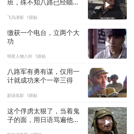
班，殊不知八路已经瞄准
了他们
飞鸟潜影
1跟贴
缴获一个电台，立两个大
功
明星人物八卦
1跟贴
八路军有勇有谋，仅用一
计就成功来个一举三得
剧说侃影
1跟贴
这个俘虏太狠了，当着鬼
子的面，用日语骂遍他们
祖宗！