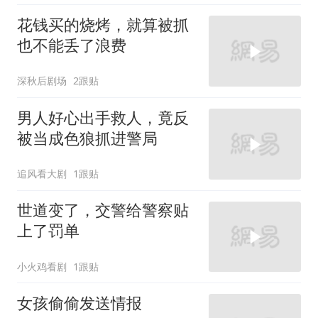
花钱买的烧烤，就算被抓
也不能丢了浪费
深秋后剧场
2跟贴
男人好心出手救人，竟反
被当成色狼抓进警局
追风看大剧
1跟贴
世道变了，交警给警察贴
上了罚单
小火鸡看剧
1跟贴
女孩偷偷发送情报