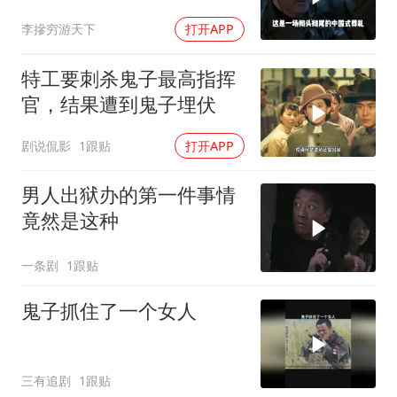
军1天就老实了
李摻穷游天下
打开APP
特工要刺杀鬼子最高指挥
官，结果遭到鬼子埋伏
剧说侃影
1跟贴
打开APP
男人出狱办的第一件事情
竟然是这种
一条剧
1跟贴
鬼子抓住了一个女人
三有追剧
1跟贴