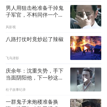
男人用狙击枪准备干掉鬼
子军官，不料同伴一个手
势，竟察觉不对劲
风影视
八路打仗时竟炒起了辣椒
飞鸟潜影
庆余年：沈重失势，手下
当面阴阳他，下一秒这幕
让他当场吓坏
柱子故事纪录
一群鬼子来炮楼准备换