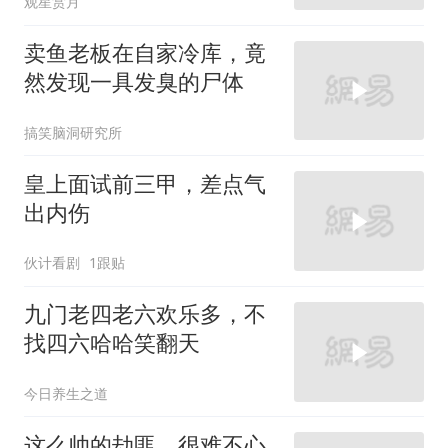
观星赏月
卖鱼老板在自家冷库，竟
然发现一具发臭的尸体
搞笑脑洞研究所
皇上面试前三甲，差点气
出内伤
伙计看剧
1跟贴
九门老四老六欢乐多，不
找四六哈哈笑翻天
今日养生之道
这么帅的劫匪，很难不心