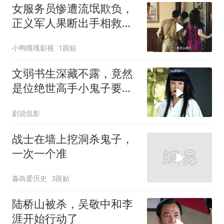
女服务员惨遭流氓欺负，
正义军人果断出手相救，
英雄壮举令人动容
小鸭嘎嘎影视
1跟贴
文弱书生深藏不露，竟然
是位绝世高手小鬼子要惨
了
剧说侃影
战士在墙上挖洞杀鬼子，
一次一个准
淼犇爱历史
3跟贴
陆桥山被杀，吴敬中和李
涯开始行动了