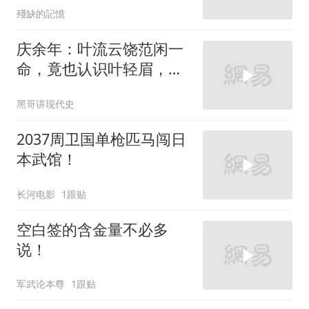
殘缺的記憶
庆余年：叶流云饶范闲一
命，竟也认识叶轻眉，下
秒一句话点醒范闲
黑哥讲现代史
2037周卫国单枪匹马闯日
本武馆！
长河电影
1跟贴
空白签的含金量不必多
说！
军武论本尊
1跟贴