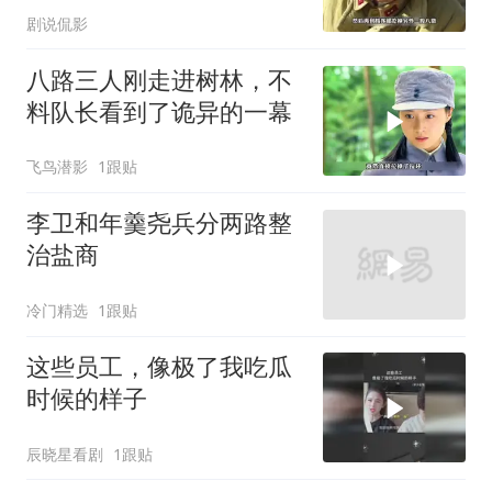
剧说侃影
八路三人刚走进树林，不
料队长看到了诡异的一幕
飞鸟潜影
1跟贴
李卫和年羹尧兵分两路整
治盐商
冷门精选
1跟贴
这些员工，像极了我吃瓜
时候的样子
辰晓星看剧
1跟贴