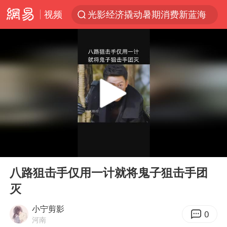
视频
光影经济撬动暑期消费新蓝海
马克·艾伦退出斯诺克中国公开赛
新疆优化调整景区内自驾服务费
上四休三，但降薪1000元，你接受吗？
WTT瑞典大满贯女单签表出炉
情侣平潭拍日出坠崖1死1伤
36岁男演员成景区NPC后人气爆棚
00:00
02:00
全民健身事业高质量发展
Play
Ent
full
台当局重金为“台独”织“皇帝新衣”
八路狙击手仅用一计就将鬼子狙击手团
灭
几元成本的AI广告导致千万市值蒸发
老挝国会主席赛宋蓬逝世
小宁剪影
0
河南