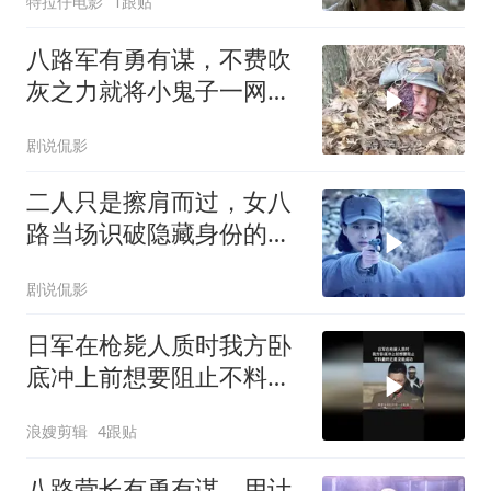
特拉仔电影
1跟贴
八路军有勇有谋，不费吹
灰之力就将小鬼子一网打
尽
剧说侃影
二人只是擦肩而过，女八
路当场识破隐藏身份的叛
徒
剧说侃影
日军在枪毙人质时我方卧
底冲上前想要阻止不料最
终还是没能成功
浪嫂剪辑
4跟贴
八路营长有勇有谋，用计