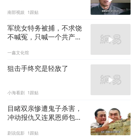
南部视娱
1跟贴
军统女特务被捕，不求饶
不喊冤，只喊一个共产党
名字！
一鑫文化馆
狙击手终究是轻敌了
小海看剧
1跟贴
目睹双亲惨遭鬼子杀害，
冲动报仇又连累恩师包疙
瘩丧命
剧说侃影
1跟贴