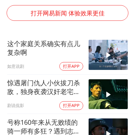
《欢迎来龙餐馆》口碑
茅台部分直营店飞天茅台提价
打开网易新闻 体验效果更佳
白海豚将正面袭击贯穿浙江
酒店回应车内过夜被收150元
这个家庭关系确实有点儿
黄金牛市回来了吗
复杂啊
杭州全市有序停课
如意说剧
打开APP
乐享全民健身 共筑健康中国
惊遇屠门仇人小伙拔刀杀
敌，独身夜袭汉奸老宅了
结血债
剧说侃影
打开APP
号称160年来从无败绩的
骑一师有多狂？遇到志愿