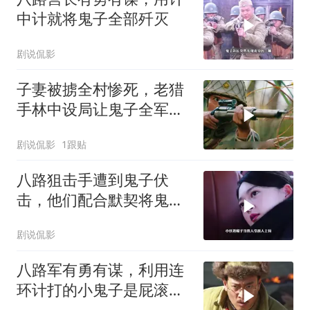
中计就将鬼子全部歼灭
剧说侃影
子妻被掳全村惨死，老猎
手林中设局让鬼子全军覆
灭陪葬
剧说侃影
1跟贴
八路狙击手遭到鬼子伏
击，他们配合默契将鬼子
斩杀殆尽
剧说侃影
八路军有勇有谋，利用连
环计打的小鬼子是屁滚尿
流