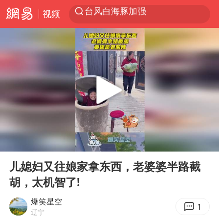
视频
上半年我国机械工业经济运行稳中有进
我国货物贸易进出口超30万亿元
向鹏0-3不敌张本智和
泉州市委书记张毅恭被查
佛山通报笔试前13被淘汰后5名进体检
国防部回应日本试射“战斧”导弹
广东雷州通报特教老师招聘违规事件
00:00
00:11
“立秋的第一杯奶茶”又爆单了
Play
Ent
full
“新疆阿勒泰八月能滑雪”不实
儿媳妇又往娘家拿东西，老婆婆半路截
胡，太机智了!
陈幸同晋级WTT横滨冠军赛8强
泰国枪击案凶手先杀祖父母后行凶
爆笑星空
1
辽宁