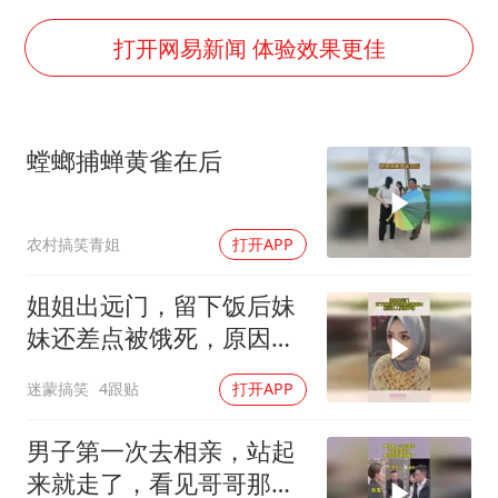
宇树科技中一签需缴款7.54万元
国防部：坚决反制任何闹海挑衅图谋
打开网易新闻 体验效果更佳
山东潍坊发布大风黄色预警
中国乒协加强青少年赛事赛风赛纪管理
螳螂捕蝉黄雀在后
女儿为争财产堵门阻挠父亲出殡
公司“上四休三”但要降薪1000元
农村搞笑青姐
打开APP
东方之约 相约未来
姐姐出远门，留下饭后妹
妹还差点被饿死，原因让
人哭笑不得
迷蒙搞笑
4跟贴
打开APP
男子第一次去相亲，站起
来就走了，看见哥哥那刻