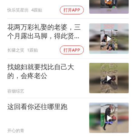
懂了
快乐笑星坊
4跟贴
打开APP
花两万彩礼娶的老婆，三
个月露出马脚，得此贤妻
夫复何求！
长啸之笑
1跟贴
打开APP
找媳妇就要找比自己大
的，会疼老公
容烟综艺
这回看你还往哪里跑
开心的青