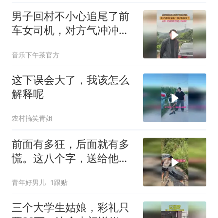
男子回村不小心追尾了前
车女司机，对方气冲冲下
车看了一眼又笑着回去了
音乐下午茶官方
这下误会大了，我该怎么
解释呢
农村搞笑青姐
前面有多狂，后面就有多
慌。这八个字，送给他刚
刚好
青年好男儿
1跟贴
三个大学生姑娘，彩礼只