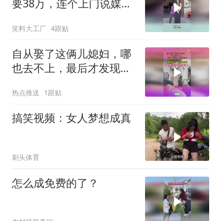
要38万，连个上门说媒的
人都没有！
笑料大工厂
4跟贴
自从娶了这俩儿媳妇，哪
也去不上，最后才发现小
丑是自己
热点推送
1跟贴
搞笑视频：女人梦想成真
刺头体育
怎么成免费的了？