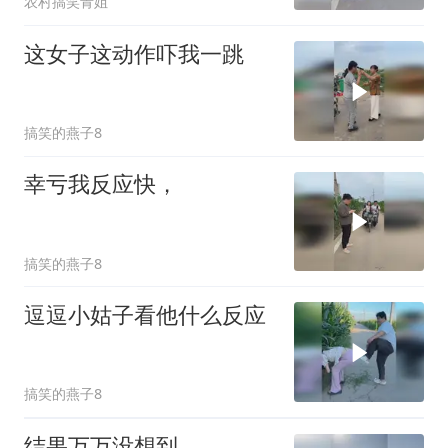
农村搞笑青姐
这女子这动作吓我一跳
搞笑的燕子8
幸亏我反应快，
搞笑的燕子8
逗逗小姑子看他什么反应
搞笑的燕子8
结果万万没想到