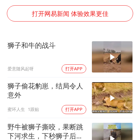
上海大部迎大暴雨
方桃子代言广告视频已下架
打开网易新闻 体验效果更佳
一周大涨超7% 金价为何突然上涨
谢霆锋演唱会隔空祝王菲生日快乐
狮子和牛的战斗
构建更高水平的全民健身公共服务体系
爱意随风起呀
打开APP
狮子偷花豹崽，结局令人
意外
蜜环人生
1跟贴
打开APP
野牛被狮子撕咬，果断跳
下河求生，下秒狮子后悔