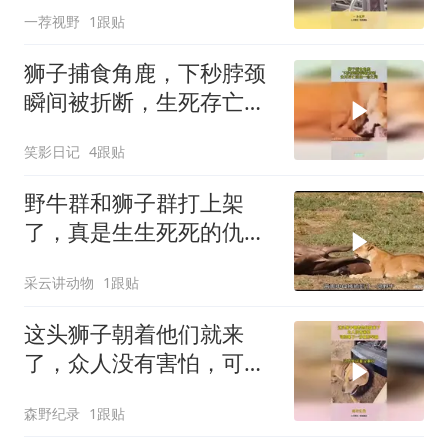
一荐视野
1跟贴
狮子捕食角鹿，下秒脖颈
瞬间被折断，生死存亡就
在一念之间
笑影日记
4跟贴
野牛群和狮子群打上架
了，真是生生死死的仇
敌！
采云讲动物
1跟贴
这头狮子朝着他们就来
了，众人没有害怕，可结
果下一秒原形毕露
森野纪录
1跟贴