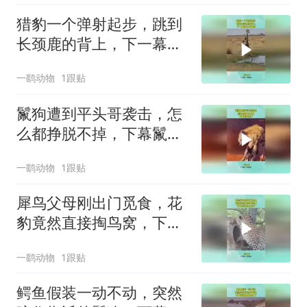
猎豹一个弹射起步，跳到
长颈鹿的背上，下一幕根
本不敢看
一鹞动物
1跟贴
鬣狗遭到平头哥袭击，怎
么都挣脱不掉，下幕鬣狗
慌了
一鹞动物
1跟贴
犀鸟父母刚出门觅食，花
豹竟然直接掏鸟窝，下幕
小雏鸟太惨了
一鹞动物
1跟贴
鳄鱼假装一动不动，突然