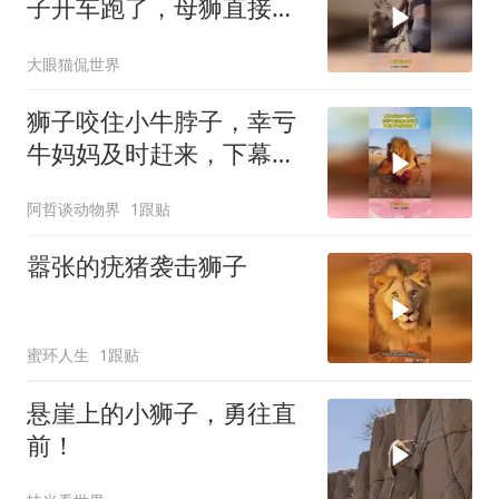
子开车跑了，母狮直接疯
了！
大眼猫侃世界
狮子咬住小牛脖子，幸亏
牛妈妈及时赶来，下幕狮
子想跑也晚了
阿哲谈动物界
1跟贴
嚣张的疣猪袭击狮子
蜜环人生
1跟贴
悬崖上的小狮子，勇往直
前！