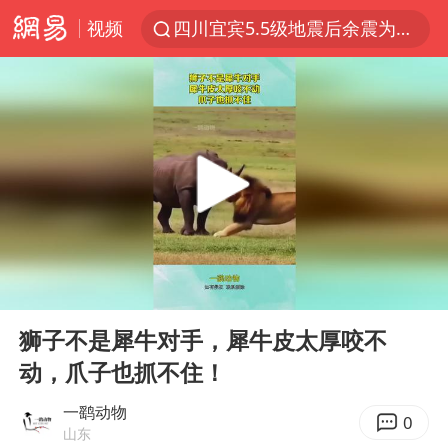
视频
四川宜宾5.5级地震后余震为何不断
上海轨交全网络地面高架区段限速运行
武契奇会见泽连斯基有何意图
浙江海域将现5到8米巨浪到狂浪
2026年7月份居民消费价格同比上涨0.5%
“伊斯兰版北约”出现
上海中心城区暴雨预警由橙变红
00:00
00:11
台铃电动车仅骑一年就断电趴窝
Play
Ent
full
外国游客的“中国游三件套”火了
狮子不是犀牛对手，犀牛皮太厚咬不
动，爪子也抓不住！
以军士兵把枪口对准中国记者
白海豚在海上打了个结
一鹞动物
0
山东