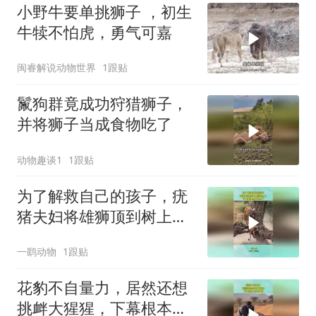
小野牛要单挑狮子 ，初生
牛犊不怕虎，勇气可嘉
闽睿解说动物世界
1跟贴
鬣狗群竟成功狩猎狮子，
并将狮子当成食物吃了
动物趣谈1
1跟贴
为了解救自己的孩子，疣
猪夫妇将雄狮顶到树上，
下幕雄狮想跑也晚了
一鹞动物
1跟贴
花豹不自量力，居然还想
挑衅大猩猩，下幕根本不