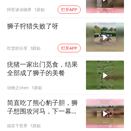
也晚了
阿哲谈动物界
1跟贴
打开APP
狮子狩猎失败了呀
吃货的分享
3跟贴
打开APP
疣猪一家出门觅食，结果
全部成了狮子的美餐
动物之shen
1跟贴
简直吃了熊心豹子胆，狮
子想围攻河马，下一幕直
接不敢看！
搞笑千世界
1跟贴