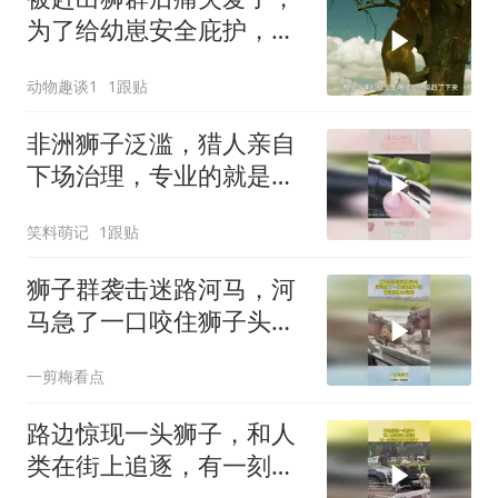
为了给幼崽安全庇护，狮
子妈妈卑微求和却遭驱
动物趣谈1
1跟贴
赶，看母狮卡丽如何用狩
猎夺回体面
非洲狮子泛滥，猎人亲自
下场治理，专业的就是不
一般！
笑料萌记
1跟贴
狮子群袭击迷路河马，河
马急了一口咬住狮子头，
镜头还原全过程！
一剪梅看点
路边惊现一头狮子，和人
类在街上追逐，有一刻觉
得自己眼花了！