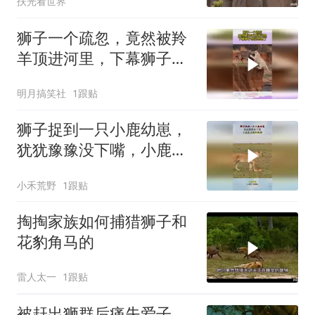
扶光看世界
狮子一个疏忽，竟然被羚
羊顶进河里，下幕狮子想
逃也晚了
明月搞笑社
1跟贴
狮子捉到一只小鹿幼崽，
犹犹豫豫没下嘴，小鹿差
点趁机跑掉！
小禾荒野
1跟贴
掏掏家族如何捕猎狮子和
花豹角马的
雷人太一
1跟贴
被赶出狮群后痛失爱子，