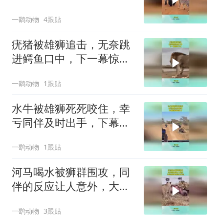
敢睁眼
一鹞动物
4跟贴
疣猪被雄狮追击，无奈跳
进鳄鱼口中，下一幕惊掉
下巴
一鹞动物
1跟贴
水牛被雄狮死死咬住，幸
亏同伴及时出手，下幕雄
狮跑也晚了
一鹞动物
1跟贴
河马喝水被狮群围攻，同
伴的反应让人意外，大自
然的食物链太残忍
一鹞动物
3跟贴