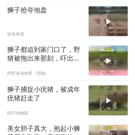
狮子抢夺地盘
狡兔叁窟
狮子都追到家门口了，野
猪被拖出来那刻，吓出一
身冷汗！
阿哲谈动物界
1跟贴
狮子捕捉小疣猪，被成年
疣猪赶走了
阳仔动物园
美女胆子真大，抱起小狮