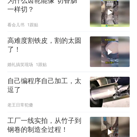
为什么齿轮能像“切香肠”
一样切？
看会儿书
1跟贴
高难度割铁皮，割的太圆
了！
婚礼搞笑现场
1跟贴
自己编程序自己加工，太
逗了
老王日常犯傻
工厂一线实拍，从竹子到
钢卷的制造全过程！