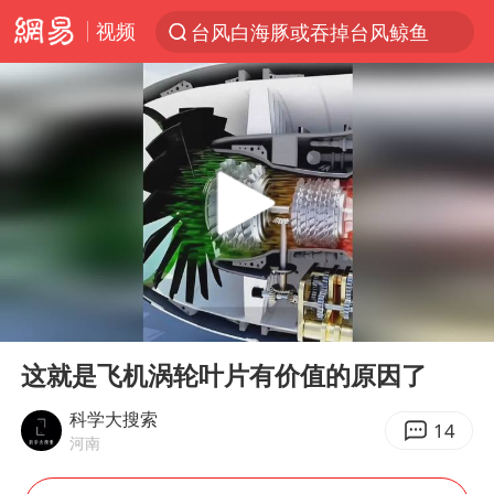
视频
台风白海豚或吞掉台风鲸鱼
以“新”破局 首发经济点亮城市消费活力
佛得角门将亮相智利俱乐部主场
中方回应是否在太平洋海底开采稀土
看守所辅警收受10万获刑1年
宇树科技发行价格150.80元/股
宇树科技王兴兴身家有望超200亿元
00:00
01:00
五粮液渠道价一箱上涨近百元
Play
Ent
full
CIA被曝已秘密设立古巴工作组
这就是飞机涡轮叶片有价值的原因了
多地要求领导干部带头休假
科学大搜索
14
河南
法国将禁止“未经同意的电话营销”