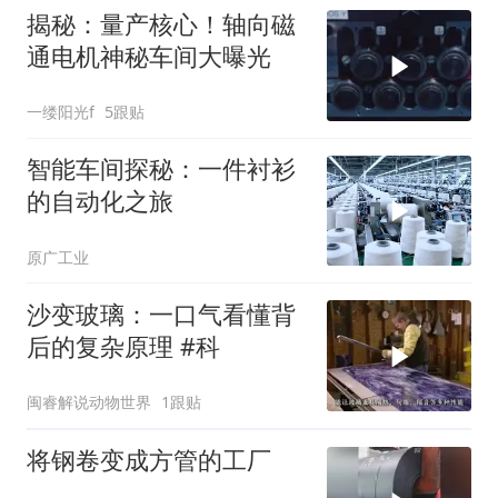
揭秘：量产核心！轴向磁
通电机神秘车间大曝光
一缕阳光f
5跟贴
智能车间探秘：一件衬衫
的自动化之旅
原广工业
沙变玻璃：一口气看懂背
后的复杂原理 #科
闽睿解说动物世界
1跟贴
将钢卷变成方管的工厂