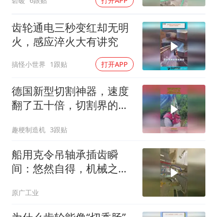
碧暖
6跟贴
打开APP
齿轮通电三秒变红却无明
火，感应淬火大有讲究
搞怪小世界
1跟贴
打开APP
德国新型切割神器，速度
翻了五十倍，切割界的劳
斯莱斯！
趣梗制造机
3跟贴
船用克令吊轴承插齿瞬
间：悠然自得，机械之美
惊艳眼球
原广工业