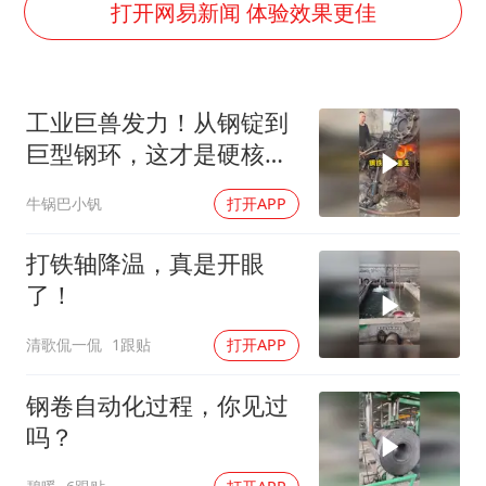
我国编制完成新版全月地质图
打开网易新闻 体验效果更佳
U17国足1分钟轰2球
“深圳地面沉降致车辆损坏”不实
工业巨兽发力！从钢锭到
外交部发言人就广岛核爆81周年等答记者问
巨型钢环，这才是硬核锻
中国“五箭齐发”反制美国
造工艺
牛锅巴小钒
打开APP
首次证实！“胶球”存在
感觉全东北都在等7号
打铁轴降温，真是开眼
奋进开新局 实干挑大梁
了！
清歌侃一侃
1跟贴
打开APP
钢卷自动化过程，你见过
吗？