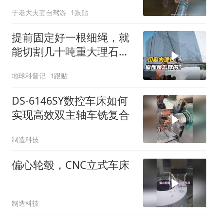
于老大夫妻自驾游
1跟贴
提前固定好一根细绳，就
能切割几十吨重大理石，
原理是什么？
地球科普记
1跟贴
DS-6146SY数控车床如何
实现高效双主轴车铣复合
制造科技
偏心轮毂，CNC立式车床
制造科技