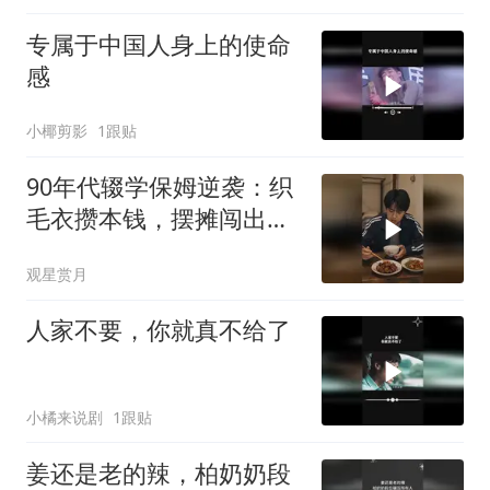
专属于中国人身上的使命
感
小椰剪影
1跟贴
90年代辍学保姆逆袭：织
毛衣攒本钱，摆摊闯出致
富路
观星赏月
人家不要，你就真不给了
小橘来说剧
1跟贴
姜还是老的辣，柏奶奶段