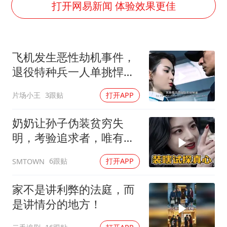
蜜雪冰城员工抽烟收银 门店现已停业
打开网易新闻 体验效果更佳
陕西柞水遭遇暴雨五千余户群众转移
汕头市政府被约谈
飞机发生恶性劫机事件，
嘲讽周星驰无儿女没朋友 李修贤道歉
退役特种兵一人单挑悍匪
董路致歉：泰国10岁黑人父母是伪造的
团伙
片场小王
3跟贴
打开APP
外交部回应日本将中国列为最大挑战
坚持党全面领导和党中央集中统一领导
奶奶让孙子伪装贫穷失
明，考验追求者，唯有一
人不离不弃
6跟贴
打开APP
SMTOWN
家不是讲利弊的法庭，而
是讲情分的地方！