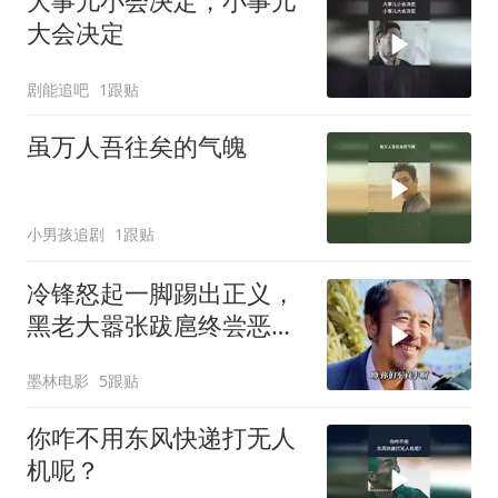
大事儿小会决定，小事儿
大会决定
剧能追吧
1跟贴
虽万人吾往矣的气魄
小男孩追剧
1跟贴
冷锋怒起一脚踢出正义，
黑老大嚣张跋扈终尝恶
果，一脚定乾坤结局尘埃
墨林电影
5跟贴
落
你咋不用东风快递打无人
机呢？