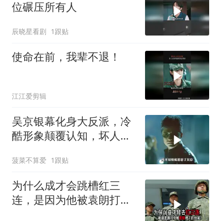
位碾压所有人
辰晓星看剧
1跟贴
使命在前，我辈不退！
江江爱剪辑
吴京银幕化身大反派，冷
酷形象颠覆认知，坏人模
样竟超酷
菠菜不算爱
1跟贴
为什么成才会跳槽红三
连，是因为他被袁朗打垮
了自信心？