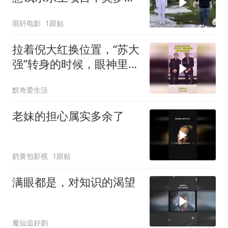
直言摔得惨
雨轩电影
1跟贴
拉着倪大红换位置，“苏大
强”转身的时候，眼神里全
都是戏！
默奇爱生活
老妹的担心属实多余了
奶黄包影视
1跟贴
满眼都是，对知识的渴望
魔仙追好剧