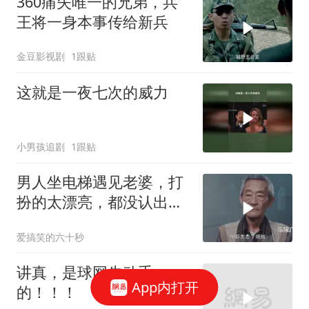
360痛失唯一的兄弟，兵
王将一身本事传给新兵
金豆影视剧
1跟贴
这就是一夜七次的威力
小男孩追剧
1跟贴
男人坐电梯遇见老婆，打
扮的太漂亮，都没认出
来！电梯爆笑场
爱搞笑的六十秒
讲真，是球网先动手
App内打开
的！！！