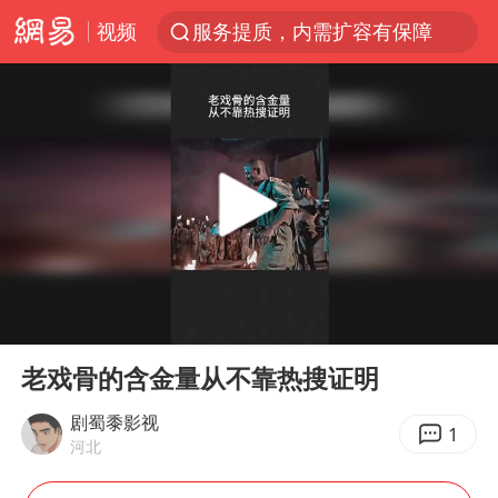
视频
服务提质，内需扩容有保障
周杰伦方辟谣“私生子”传闻
逃犯看演唱会 刚出地铁就被逮住
台风白海豚可能在浙江登陆
因凡蒂诺首次公开道歉
41岁女子为鼓励女儿考上985研究生
38岁山东财大教授刘海明逝世
00:00
00:32
《Monica》填词人黎彼得去世
Play
Ent
full
人贩子“梅姨”真名谢家梅
老戏骨的含金量从不靠热搜证明
“银行午休1.5小时”留个窗口行不行
剧蜀黍影视
1
河北
A股创业板指低开1.78%