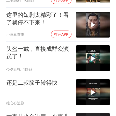
二毛追剧
16跟贴
打开APP
这里的短剧太精彩了！看
了就停不下来！
小豆豆赛事
打开APP
头盔一戴，直接成群众演
员了！
今夕影视
1跟贴
还是二叔脑子转得快
雄心心追剧