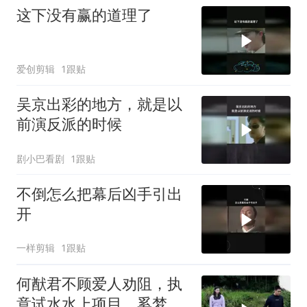
这下没有赢的道理了
爱创剪辑
1跟贴
吴京出彩的地方，就是以
前演反派的时候
剧小巴看剧
1跟贴
不倒怎么把幕后凶手引出
开
一样剪辑
1跟贴
何猷君不顾爱人劝阻，执
意试水水上项目，奚梦瑶