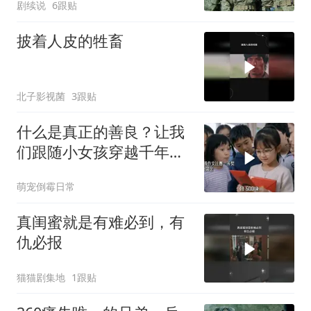
剧续说
6跟贴
披着人皮的牲畜
北子影视菌
3跟贴
什么是真正的善良？让我
们跟随小女孩穿越千年寻
找答案
萌宠倒霉日常
真闺蜜就是有难必到，有
仇必报
猫猫剧集地
1跟贴