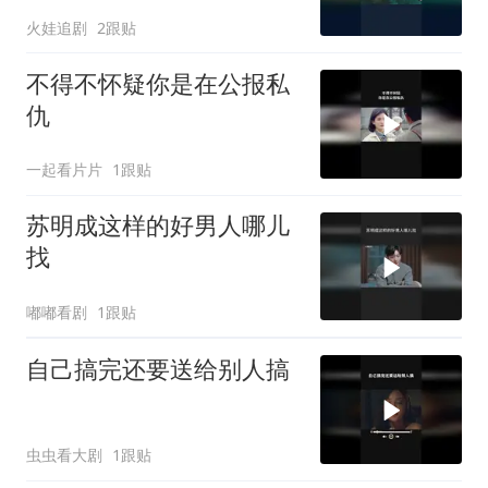
火娃追剧
2跟贴
不得不怀疑你是在公报私
仇
一起看片片
1跟贴
苏明成这样的好男人哪儿
找
嘟嘟看剧
1跟贴
自己搞完还要送给别人搞
虫虫看大剧
1跟贴