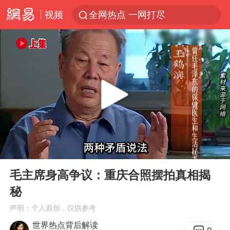
视频
全网热点 一网打尽
00:00
03:26
Play
Ent
full
毛主席身高争议：重庆合照摆拍真相揭
秘
声明：个人原创，仅供参考
世界热点背后解读