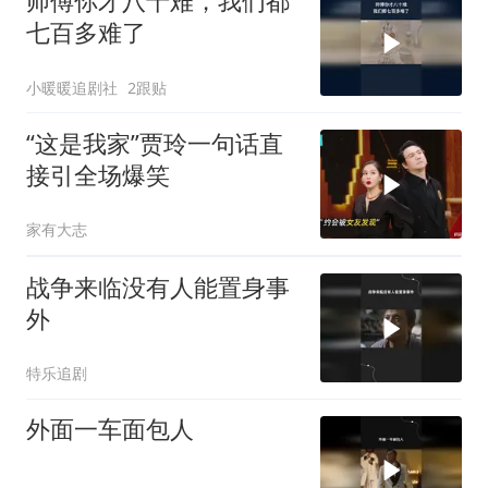
师傅你才八十难，我们都
七百多难了
小暖暖追剧社
2跟贴
“这是我家”贾玲一句话直
接引全场爆笑
家有大志
战争来临没有人能置身事
外
特乐追剧
外面一车面包人