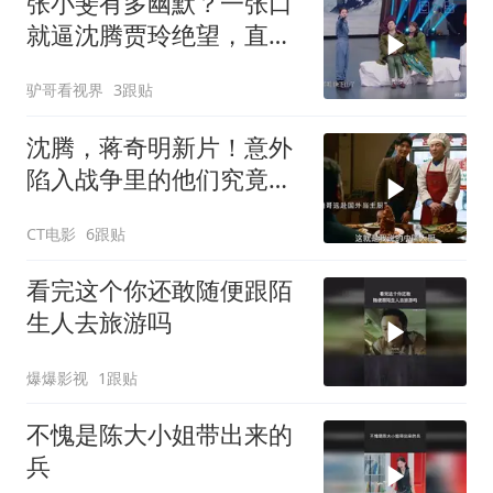
张小斐有多幽默？一张口
就逼沈腾贾玲绝望，直
呼：比我还能抖包
驴哥看视界
3跟贴
沈腾，蒋奇明新片！意外
陷入战争里的他们究竟该
如何存活下来
CT电影
6跟贴
看完这个你还敢随便跟陌
生人去旅游吗
爆爆影视
1跟贴
不愧是陈大小姐带出来的
兵