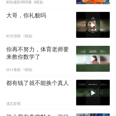
邮轮摄影师阿嗵
8跟贴
大哥，你礼貌吗
时光混剪
1跟贴
你再不努力，体育老师要
来教你数学了
伙计看剧
1跟贴
都有钱了就不能换个真人
遗忘影视