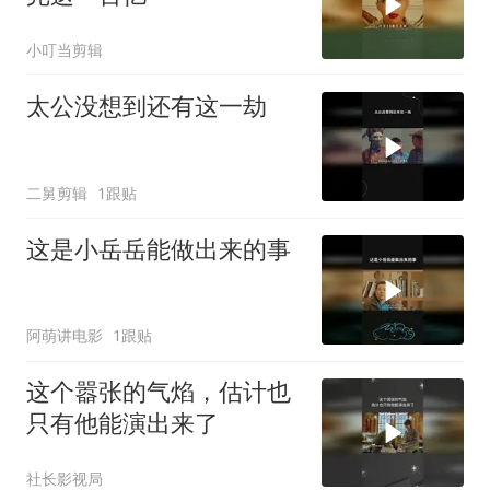
小叮当剪辑
太公没想到还有这一劫
二舅剪辑
1跟贴
这是小岳岳能做出来的事
阿萌讲电影
1跟贴
这个嚣张的气焰，估计也
只有他能演出来了
社长影视局