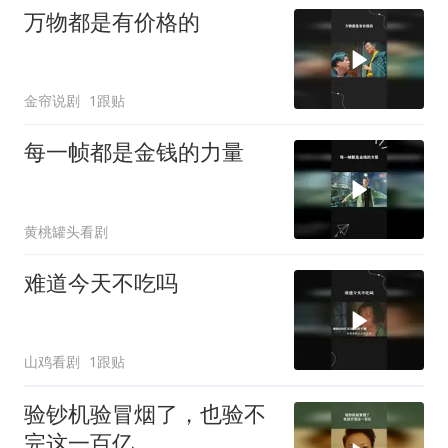
万物都是有价格的
金帘说剧
1跟贴
每一帧都是金钱的力量
黄桃罐头看剧
难道今天不吃吗
山鸡看剧
1跟贴
验钞机验冒烟了，也验不
完这一百亿