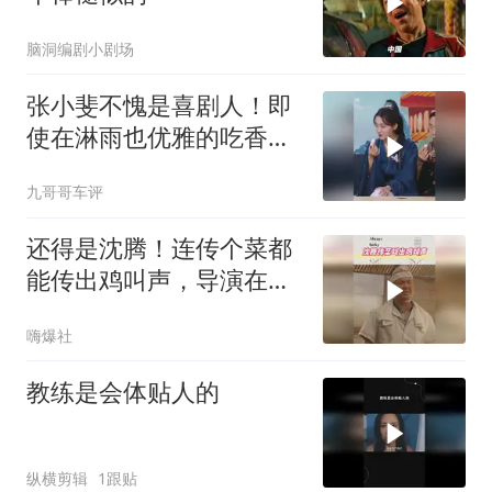
脑洞编剧小剧场
张小斐不愧是喜剧人！即
使在淋雨也优雅的吃香
蕉，心态也太好了
九哥哥车评
还得是沈腾！连传个菜都
能传出鸡叫声，导演在监
视器后面笑翻了
嗨爆社
教练是会体贴人的
纵横剪辑
1跟贴