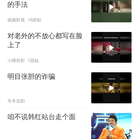
的手法
疯癫影视
16跟贴
对老外的不放心都写在脸
上了
小椰剪影
1跟贴
明目张胆的诈骗
冬冬说剧
咱不说韩红站台走个面