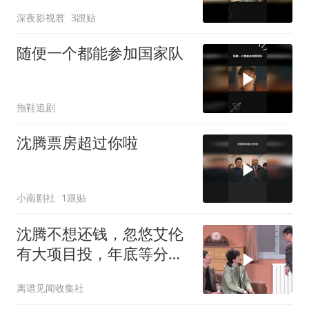
深夜影视君
3跟贴
随便一个都能参加国家队
拖鞋追剧
沈腾票房超过你啦
小南剧社
1跟贴
沈腾不想还钱，忽悠艾伦
有大项目投，年底等分红
就够了
离谱见闻收集社