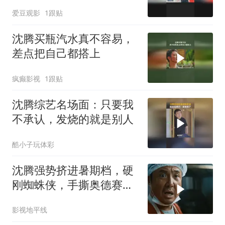
爱豆观影
1跟贴
沈腾买瓶汽水真不容易，
差点把自己都搭上
疯癫影视
1跟贴
沈腾综艺名场面：只要我
不承认，发烧的就是别人
酷小子玩体彩
沈腾强势挤进暑期档，硬
刚蜘蛛侠，手撕奥德赛，
票房能破10亿？
影视地平线