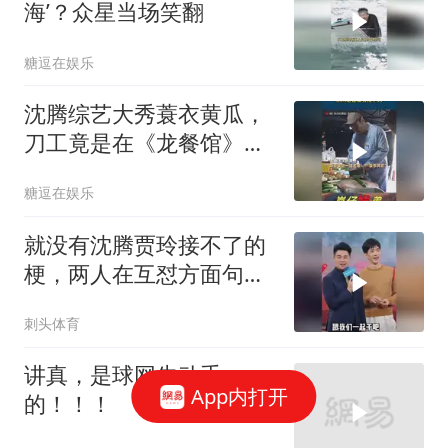
海’？众星当场笑翻
糖逗在娱乐
沈腾综艺大秀蓑衣黄瓜，
刀工竟是在《龙餐馆》练
就
糖逗在娱乐
就没有沈腾贾玲接不了的
梗，两人在互怼方面句句
都是神回复
刺头体育
讲真，是球网先动手
App内打开
的！！！