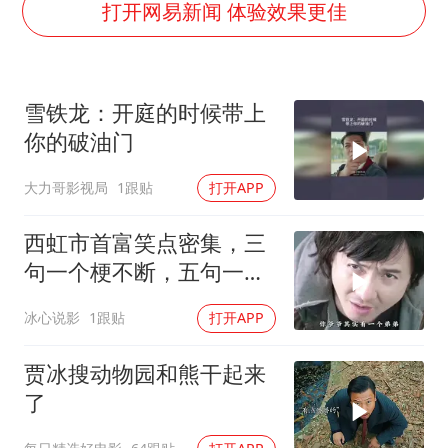
命案逃犯躲进深山21年活得像野人
打开网易新闻 体验效果更佳
广岛核爆81周年央视播《奥本海默》
河南某医院2.33亿工程串标案细节披露
雪铁龙：开庭的时候带上
今日立秋你咬秋了吗
你的破油门
东方之约 相约未来
大力哥影视局
1跟贴
打开APP
西虹市首富笑点密集，三
句一个梗不断，五句一个
坑连连
冰心说影
1跟贴
打开APP
贾冰搜动物园和熊干起来
了