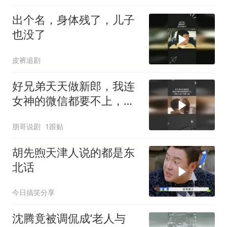
出个名，身体残了，儿子
也没了
皮裤追剧
好兄弟天天做新郎，我连
女神的微信都要不上，真
是人比人气死人呐
朋哥说剧
1跟贴
胡先煦天津人说的都是东
北话
今日搞笑分享
沈腾竟被调侃成‘老人与