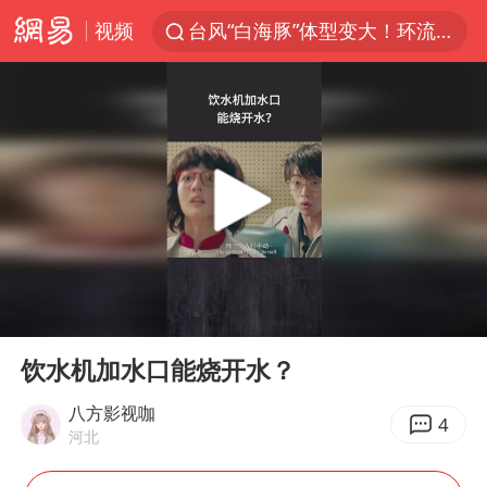
视频
台风“白海豚”体型变大！环流面积接近13个浙江那么大
“立秋的第一杯奶茶”又爆单了
河南撤回“领导带薪错峰休假”通知
直击泰国校园6死枪击案现场
四川宜宾市高县发生4.9级地震
国防部：坚决反制任何闹海挑衅图谋
台湾海峡南口北上船舶实施交通管制
00:00
00:35
方程豹钛9新车申报
Play
Ent
full
江苏发布台风蓝色预警
饮水机加水口能烧开水？
年内最贵新股今日申购
八方影视咖
4
河北
向鹏0-3不敌张本智和