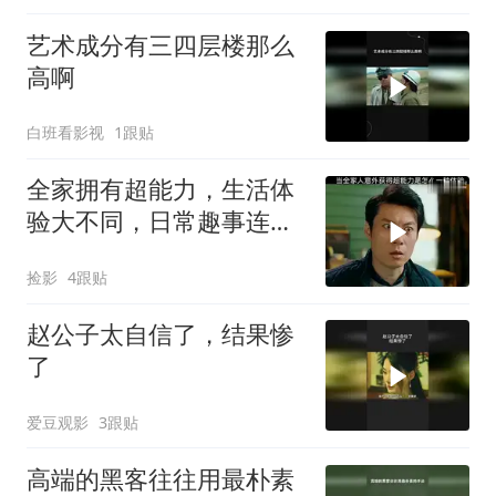
艺术成分有三四层楼那么
高啊
白班看影视
1跟贴
全家拥有超能力，生活体
验大不同，日常趣事连连
看
捡影
4跟贴
赵公子太自信了，结果惨
了
爱豆观影
3跟贴
高端的黑客往往用最朴素