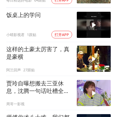
每日精选好电影
64跟贴
打开APP
饭桌上的学问
小晴影视君
1跟贴
打开APP
这样的土豪太厉害了，真
是豪横
阿兰回声
27跟贴
贾玲自曝想搬去三亚休
息，沈腾一句话吐槽全场
爆笑，太有梗了！
周哥一影视