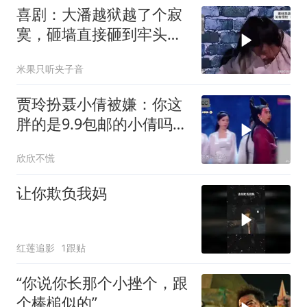
喜剧：大潘越狱越了个寂
寞，砸墙直接砸到牢头面
前，观众笑弯了
米果只听夹子音
贾玲扮聂小倩被嫌：你这
胖的是9.9包邮的小倩吗！
贾玲被嫌胖
欣欣不慌
让你欺负我妈
红莲追影
1跟贴
“你说你长那个小挫个，跟
个棒槌似的”