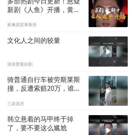
多部热剧今日更新！悬疑
新剧《人鱼》开播，黄景
瑜新剧定档！
家禽搞笑事务所
文化人之间的较量
涛涛爱看好剧
骑普通自行车被劳斯莱斯
撞，反遭索赔20万，谁知
自行车值3000万
三农老历
韩立悬着的马甲终于掉
了，要不要这么尴尬