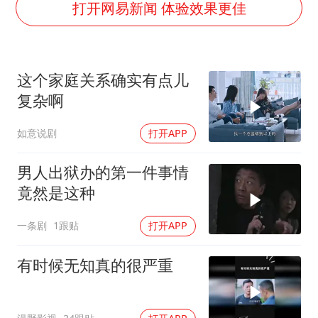
打开网易新闻 体验效果更佳
梁家辉：到内地拍戏不是北上是回归
郑丽文：台湾从来没有“独立”过
这个家庭关系确实有点儿
茅台部分直营店飞天茅台提价
复杂啊
梁家辉百花奖演讲落泪
人民的健康、体质、幸福一脉相承
如意说剧
打开APP
男人出狱办的第一件事情
竟然是这种
一条剧
1跟贴
打开APP
有时候无知真的很严重