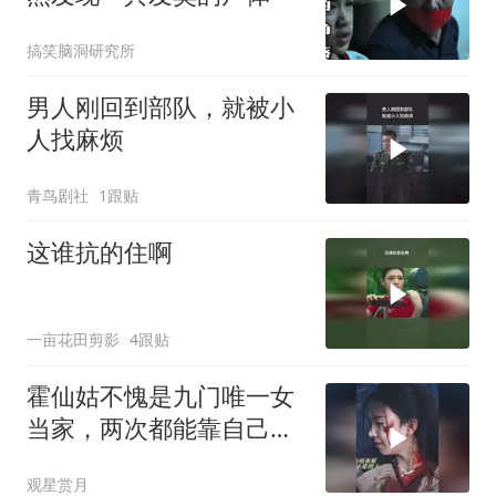
搞笑脑洞研究所
男人刚回到部队，就被小
人找麻烦
青鸟剧社
1跟贴
这谁抗的住啊
一亩花田剪影
4跟贴
霍仙姑不愧是九门唯一女
当家，两次都能靠自己逆
风翻盘，掌权服众
观星赏月