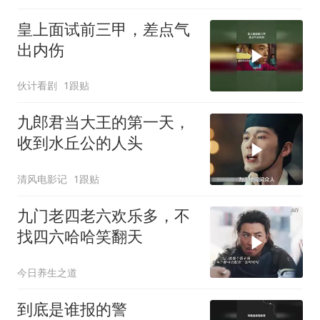
皇上面试前三甲，差点气
出内伤
伙计看剧
1跟贴
九郎君当大王的第一天，
收到水丘公的人头
清风电影记
1跟贴
九门老四老六欢乐多，不
找四六哈哈笑翻天
今日养生之道
到底是谁报的警