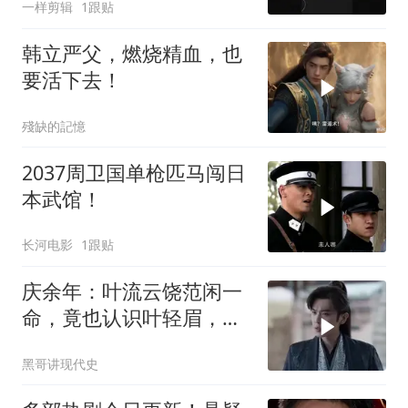
一样剪辑
1跟贴
韩立严父，燃烧精血，也
要活下去！
殘缺的記憶
2037周卫国单枪匹马闯日
本武馆！
长河电影
1跟贴
庆余年：叶流云饶范闲一
命，竟也认识叶轻眉，下
秒一句话点醒范闲
黑哥讲现代史