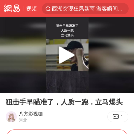
西湖突现狂风暴雨 游客瞬间被浇透
视频
隔20米开高仿奶茶店被判赔35万元
“不怕六爷挂得多 就怕六爷挂一颗”
白海豚将正面袭击贯穿浙江
多家A股公司收到美国关税退款
直击东北超：哈尔滨vs通辽
视频丨中国东方电气集团原党组副书记、董事宋致远被查
00:00
01:15
香港宏福苑火灾或由烟头引起
Play
Ent
full
酒店回应车内过夜被收150元
狙击手早瞄准了，人质一跑，立马爆头
36岁男演员成景区NPC后人气爆棚
八方影视咖
1
河北
几元成本的AI广告导致千万市值蒸发
浙江台州《告全体市民书》