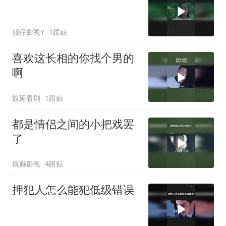
靓仔影视Y
1跟贴
喜欢这长相的你找个男的
啊
魏延看剧
1跟贴
都是情侣之间的小把戏罢
了
疯癫影视
4跟贴
押犯人怎么能犯低级错误