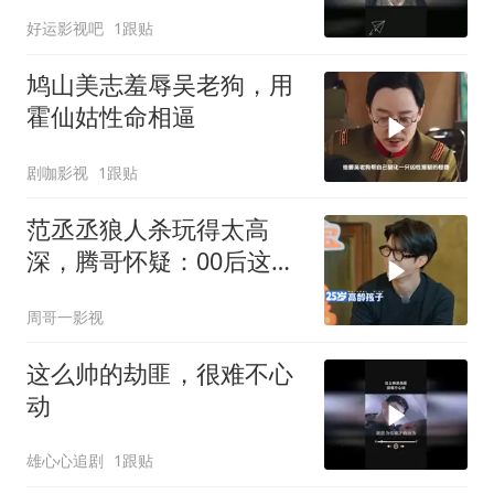
好运影视吧
1跟贴
鸠山美志羞辱吴老狗，用
霍仙姑性命相逼
剧咖影视
1跟贴
范丞丞狼人杀玩得太高
深，腾哥怀疑：00后这么
强？
周哥一影视
这么帅的劫匪，很难不心
动
雄心心追剧
1跟贴