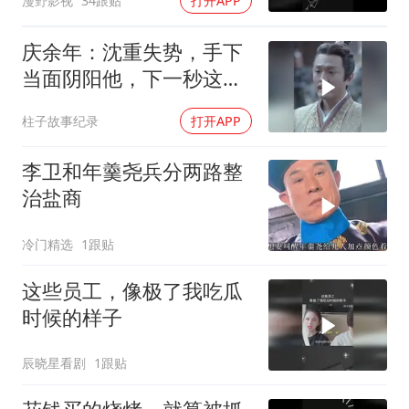
漫野影视
34跟贴
打开APP
庆余年：沈重失势，手下
当面阴阳他，下一秒这幕
让他当场吓坏
柱子故事纪录
打开APP
李卫和年羹尧兵分两路整
治盐商
冷门精选
1跟贴
这些员工，像极了我吃瓜
时候的样子
辰晓星看剧
1跟贴