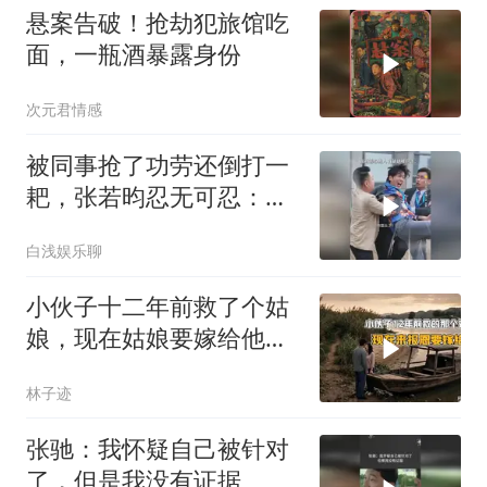
悬案告破！抢劫犯旅馆吃
面，一瓶酒暴露身份
次元君情感
被同事抢了功劳还倒打一
耙，张若昀忍无可忍：看
我怎么跳起来打你
白浅娱乐聊
小伙子十二年前救了个姑
娘，现在姑娘要嫁给他报
恩
林子迹
张驰：我怀疑自己被针对
了，但是我没有证据