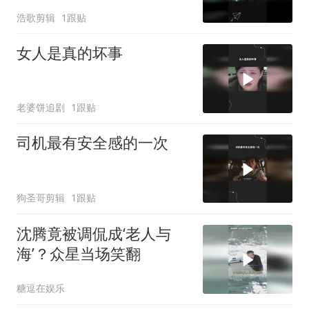
浩歌剪辑
1跟贴
女人是真的坏事
老婆饼追剧
1跟贴
司机最有安全感的一次
狗圣哥剪辑
1跟贴
沈腾竟被调侃成‘老人与
海’？众星当场笑翻
糖逗在娱乐