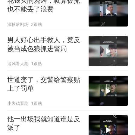
花钱买的烧烤，就算被抓
也不能丢了浪费
深秋后剧场
2跟贴
男人好心出手救人，竟反
被当成色狼抓进警局
追风看大剧
1跟贴
世道变了，交警给警察贴
上了罚单
小火鸡看剧
1跟贴
他一出场我就知道谁是反
派了