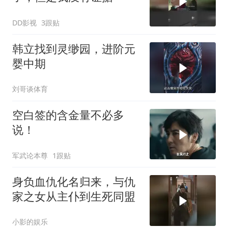
DD影视
3跟贴
韩立找到灵缈园，进阶元
婴中期
刘哥谈体育
空白签的含金量不必多
说！
军武论本尊
1跟贴
身负血仇化名归来，与仇
家之女从主仆到生死同盟
小影的娱乐