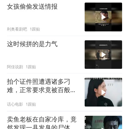
女孩偷偷发送情报
利奥看剧吧
1跟贴
这时候拼的是力气
阿佳说剧
1跟贴
拍个证件照遭遇诸多刁
难，正常要求竟被百般推
诿，实在让人忍无可忍 (1)
话心电影
1跟贴
卖鱼老板在自家冷库，竟
然发现一具发臭的尸体