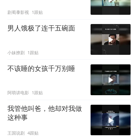
剧蜀黍影视
1跟贴
男人饿极了连干五碗面
小妹撩剧
1跟贴
不该睡的女孩千万别睡
阿萌讲电影
1跟贴
我管他叫爸，他却对我做
这种事
王国说剧
4跟贴