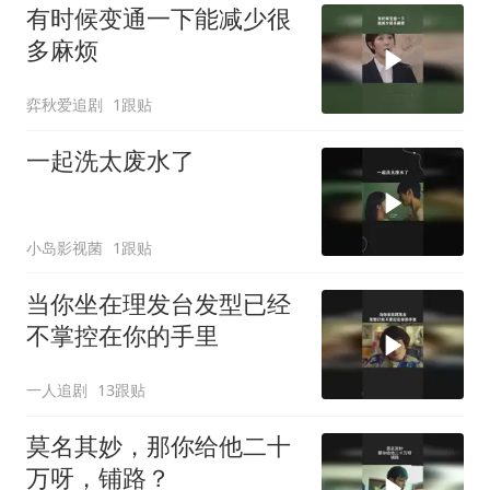
有时候变通一下能减少很
多麻烦
弈秋爱追剧
1跟贴
一起洗太废水了
小岛影视菌
1跟贴
当你坐在理发台发型已经
不掌控在你的手里
一人追剧
13跟贴
莫名其妙，那你给他二十
万呀，铺路？