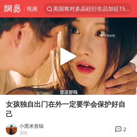
视频
美国将对多晶硅衍生品加征15%关税
改名后的“青海拉面”店
台军“汉光秀”开场闹剧多
段绚竞因公牺牲 年仅44岁
泰国突发校园枪击案已致2死多伤
1岁宝宝碰坏纸巾盒 宝妈被索赔924元
女子开一天一夜空调后二氧化碳中毒
00:00
02:42
97岁英国奶奶飞上天再破吉尼斯纪录
Play
Ent
full
谁是宇树科技背后大赢家
女孩独自出门在外一定要学会保护好自
己
“空调24小时开着更省电”不实
男子杀人后逃进深山21年活得像野人
小黑米剪辑
2
湖南