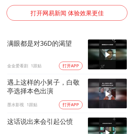
“不建议大家买深色蛋糕”
公司“上四休三”但要降薪1000元
打开网易新闻 体验效果更佳
985博士后被曝在妻子孕期出轨后续
OpenAI为免费用户升级GPT-5.6 Luna
满眼都是对36D的渴望
如何把百年大党建设得更加坚强有力？
金金爱看剧
1跟贴
打开APP
遇上这样的小舅子，白敬
亭选择本色出演
墨水影视
1跟贴
打开APP
这话说出来会引起公愤