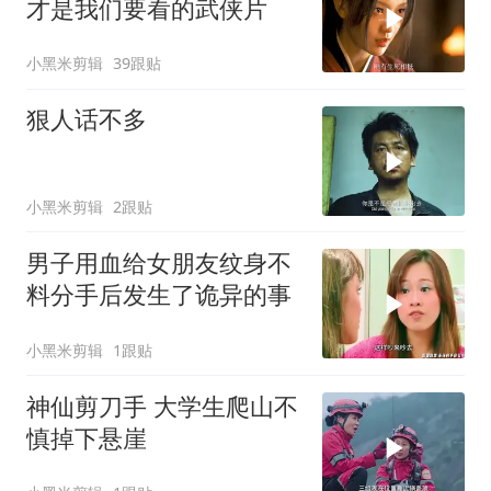
才是我们要看的武侠片
小黑米剪辑
39跟贴
狠人话不多
小黑米剪辑
2跟贴
男子用血给女朋友纹身不
料分手后发生了诡异的事
小黑米剪辑
1跟贴
神仙剪刀手 大学生爬山不
慎掉下悬崖