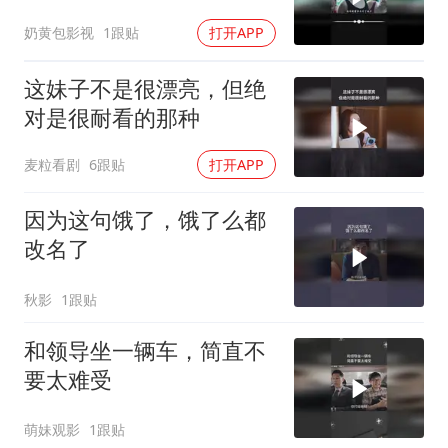
奶黄包影视
1跟贴
打开APP
这妹子不是很漂亮，但绝
对是很耐看的那种
麦粒看剧
6跟贴
打开APP
因为这句饿了，饿了么都
改名了
秋影
1跟贴
和领导坐一辆车，简直不
要太难受
萌妹观影
1跟贴