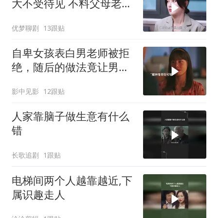
大不受待见 不料父母老了
儿子竟做出这种事
优梦聊剧
13跟贴
自卑女孩表白男老师被拒
绝，随后的做法竟让男老
师后悔终身
影中见影
12跟贴
人家靠脑子做生意有什么
错
长歌追剧
1跟贴
电梯间两个人越靠越近,下
属识趣走人