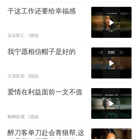
干这工作还要给幸福感
朵朵影汇
1跟贴
我宁愿相信帽子是好的
天涯影剪
3跟贴
爱情在利益面前一文不值
貂蝉影视
1跟贴
醉刀客单刀赴会青狼帮,这