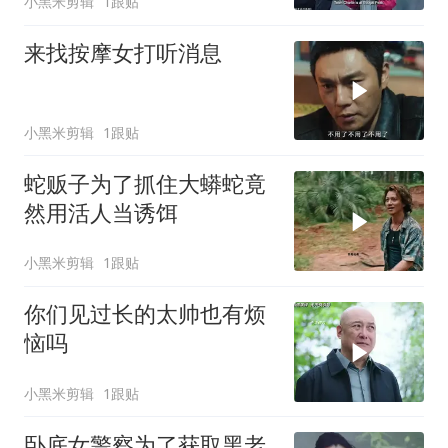
小黑米剪辑
1跟贴
来找按摩女打听消息
小黑米剪辑
1跟贴
蛇贩子为了抓住大蟒蛇竟
然用活人当诱饵
小黑米剪辑
1跟贴
你们见过长的太帅也有烦
恼吗
小黑米剪辑
1跟贴
卧底女警察为了获取黑老