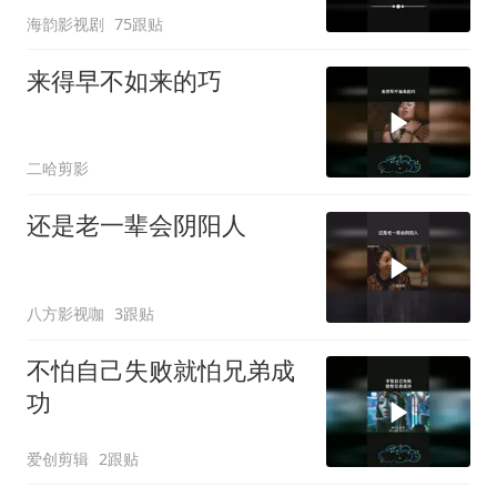
海韵影视剧
75跟贴
来得早不如来的巧
二哈剪影
还是老一辈会阴阳人
八方影视咖
3跟贴
不怕自己失败就怕兄弟成
功
爱创剪辑
2跟贴