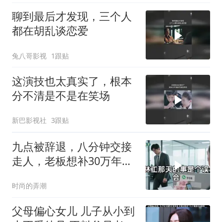
聊到最后才发现，三个人
都在胡乱谈恋爱
兔八哥影视
1跟贴
这演技也太真实了，根本
分不清是不是在笑场
新巴影视社
3跟贴
九点被辞退，八分钟交接
走人，老板想补30万年终
奖却发现被拉黑
时尚的弄潮
父母偏心女儿 儿子从小到