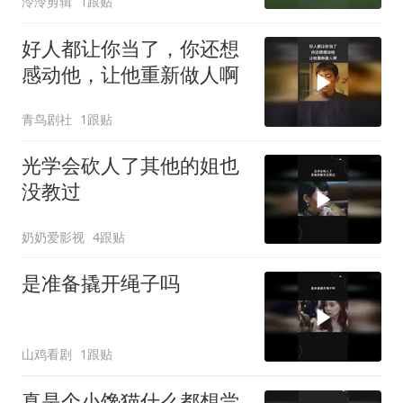
泠泠剪辑
1跟贴
好人都让你当了，你还想
感动他，让他重新做人啊
青鸟剧社
1跟贴
光学会砍人了其他的姐也
没教过
奶奶爱影视
4跟贴
是准备撬开绳子吗
山鸡看剧
1跟贴
真是个小馋猫什么都想尝