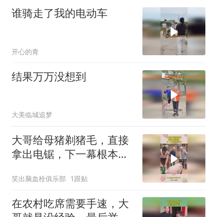
谁骑走了我的电动车
开心的青
结果万万没想到
大美临城追梦
大哥给母猪剃猪毛，直接
拿出电锯，下一幕根本不
敢看
笑出脑血栓俱乐部
1跟贴
在农村吃席需要手速，大