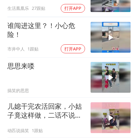
就动手打！
生活凰凰乐
27跟贴
打开APP
谁闯进这里？！小心危
险！
市井中人
1跟贴
打开APP
思思来喽
搞笑的思思
儿媳干完农活回家，小姑
子竟这样做，二话不说掉
头就走！
动匹说搞笑
1跟贴