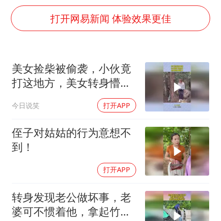
中巨芯：上半年归母净利润1405.77万元
打开网易新闻 体验效果更佳
“新疆阿勒泰八月能滑雪”不实
日本试射“战斧”导弹，国防部回应
胡彦斌获《歌手2026》歌王
美女捡柴被偷袭，小伙竟
名创优品回应女子吐槽内裤质量差
打这地方，美女转身懵逼
秋天的第一杯奶茶到底有多火
了
今日说笑
打开APP
飞机票免费退改真的来了
侄子对姑姑的行为意想不
夯实基础开新局
到！
打开APP
转身发现老公做坏事，老
婆可不惯着他，拿起竹条