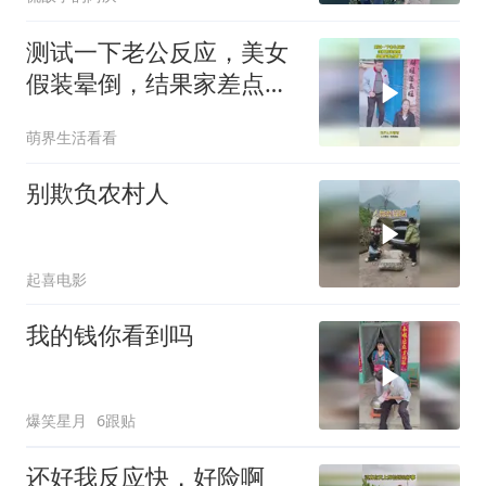
测试一下老公反应，美女
假装晕倒，结果家差点散
了！
萌界生活看看
别欺负农村人
起喜电影
我的钱你看到吗
爆笑星月
6跟贴
还好我反应快，好险啊