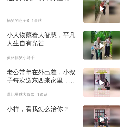
搞笑的燕子8
1跟贴
小人物藏着大智慧，平凡
人生自有光芒
黄丽搞笑小能手
老公常年在外出差，小叔
子每次送东西来家里，都
这样做
逗比星球大冒险
1跟贴
小样，看我怎么治你？