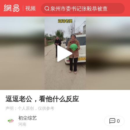
视频
泉州市委书记张毅恭被查
“电影+”如何激发千亿级消费新活力？
秘鲁和墨西哥宣布恢复外交关系
台风白海豚已进入24小时警戒线
沙特土耳其巴基斯坦签署共同防务协议
中医教你一招提升气血
美联储9月还敢加息吗
00:00
00:10
四川宜宾市高县4.9级地震致1人死亡
Play
Ent
full
胡彦斌韩磊 谁帮谁
逗逗老公，看他什么反应
上海：台风白海豚或将带来龙卷风
声明：个人原创，仅供参考
初尘综艺
百花奖开幕式
0
河南