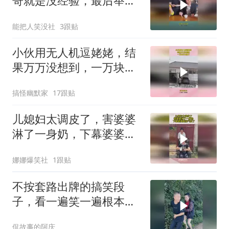
哥就是没经验，最后举动
太解气！
能把人笑没社
3跟贴
小伙用无人机逗姥姥，结
果万万没想到，一万块打
水漂了！
搞怪幽默家
17跟贴
儿媳妇太调皮了，害婆婆
淋了一身奶，下幕婆婆直
接气疯了
娜娜爆笑社
1跟贴
不按套路出牌的搞笑段
子，看一遍笑一遍根本停
不下来
侃故事的阿庆