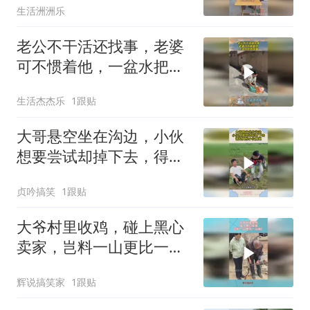
生活洲洲乐
老公不干活还找事，老婆
可不惯着他，一盆水把他
泼醒！
生活杰杰乐
1跟贴
大哥悬空坐在沟边，小伙
想要尝试却掉下去，得知
真相小伙傻眼
贞吟搞笑
1跟贴
大爷村里收鸡，碰上黑心
卖家，岂料一山更比一山
高！
辉说搞笑家
1跟贴