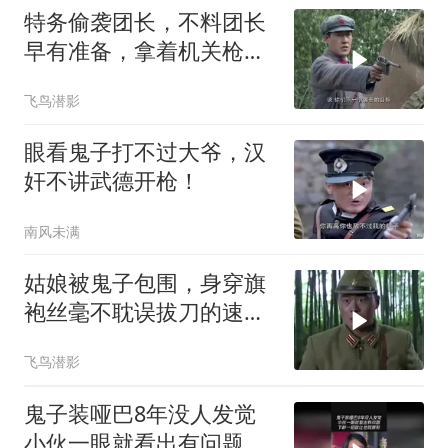
特务偷袭团长，不料团长
早有准备，拿着机关枪躲
草席后面
飞鸟潜影
眼看鬼子打不过大爷，汉
奸不讲武德开枪！
南风未满
姑娘被鬼子包围，身穿旗
袍丝毫不耽误拔刀的速
度，完虐鬼子
飞鸟潜影
鬼子装哑巴8年没人发觉
小伙一眼就看出有问题下