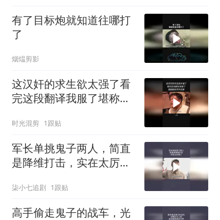
有了目标炮就知道往哪打
了
烟煴剪影
这汉奸的求生欲太强了看
完这段翻译我服了堪称翻
译界天花板
时光混剪
1跟贴
军长单挑鬼子两人，简直
是降维打击，实在太厉害
了
柒小七追剧
1跟贴
高手偷走鬼子的战车，光