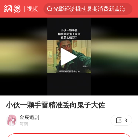
视频
光影经济撬动暑期消费新蓝海
陈思诚零点晒照为佟丽娅庆生
微信又有新功能，你可以“撤回”你的撤回了！
郑丽文：台湾从来没有“独立”过
上四休三，但降薪1000元，你接受吗？
情侣在平潭拍日出时坠崖致一死一伤
酒店花洒现排泄物住客索赔遭拒
00:00
00:46
杭州全市有序停课
Play
Ent
full
夏日经济乘“热”而上 消费市场向“新”而行
小伙一颗手雷精准丢向鬼子大佐
36岁男演员成景区NPC后人气爆棚
金宸追剧
3
河南
新疆优化调整景区内自驾服务费