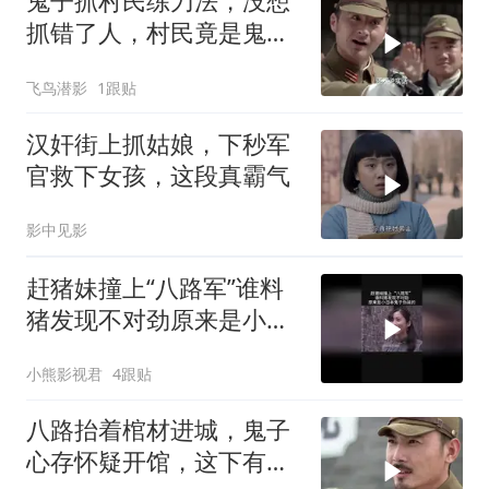
鬼子抓村民练刀法，没想
抓错了人，村民竟是鬼子
特种兵
飞鸟潜影
1跟贴
汉奸街上抓姑娘，下秒军
官救下女孩，这段真霸气
影中见影
赶猪妹撞上“八路军”谁料
猪发现不对劲原来是小日
本鬼子伪装的
小熊影视君
4跟贴
八路抬着棺材进城，鬼子
心存怀疑开馆，这下有好