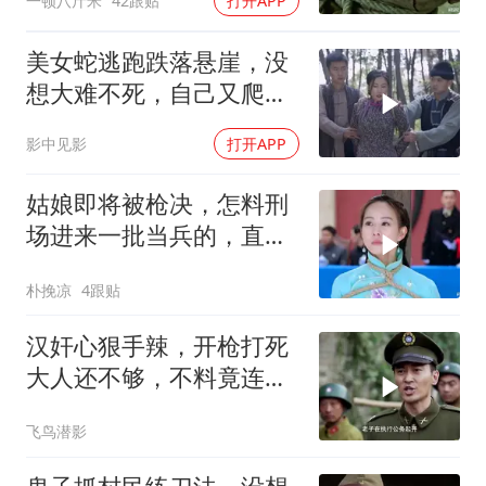
一顿八斤米
42跟贴
打开APP
美女蛇逃跑跌落悬崖，没
想大难不死，自己又爬了
上来
影中见影
打开APP
姑娘即将被枪决，怎料刑
场进来一批当兵的，直接
包围警察！
朴挽凉
4跟贴
汉奸心狠手辣，开枪打死
大人还不够，不料竟连小
孩都不放过
飞鸟潜影