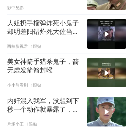
戏看了
影中见影
大姐扔手榴弹炸死小鬼子
却明差阳错炸死大佐当场
立下大功
西柚影视君
1跟贴
美女神箭手猎杀鬼子，箭
无虚发箭箭封喉
小小熊看剧
1跟贴
内奸混入我军，没想到下
秒一个动作就暴露了，这
下有好戏了
片场小王
1跟贴