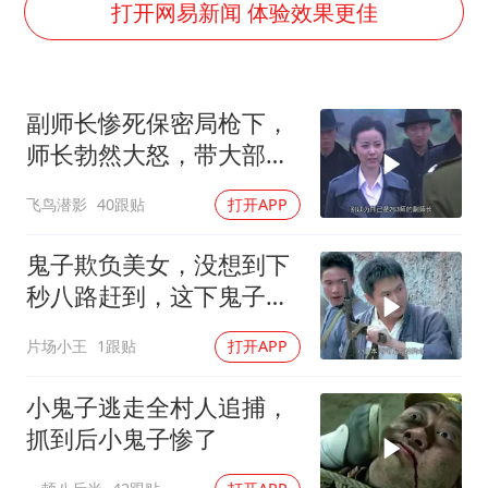
检测列车撞人致11死2伤 涉事单位被罚
打开网易新闻 体验效果更佳
全民健身事业高质量发展
台当局重金为“台独”织“皇帝新衣”
副师长惨死保密局枪下，
商场现钱学森巨幅海报 负责人回应
师长勃然大怒，带大部队
几元成本的AI广告导致千万市值蒸发
踏平保密局
飞鸟潜影
40跟贴
打开APP
老挝国会主席赛宋蓬逝世
乐享全民健身 共筑健康中国
鬼子欺负美女，没想到下
秒八路赶到，这下鬼子完
了
片场小王
1跟贴
打开APP
小鬼子逃走全村人追捕，
抓到后小鬼子惨了