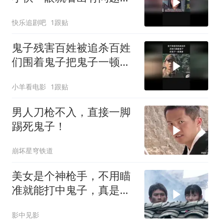
秒一招就让他现原形
快乐追剧吧
1跟贴
鬼子残害百姓被追杀百姓
们围着鬼子把鬼子一顿暴
揍
小羊看电影
1跟贴
男人刀枪不入，直接一脚
踢死鬼子！
崩坏星穹铁道
美女是个神枪手，不用瞄
准就能打中鬼子，真是奇
才
影中见影