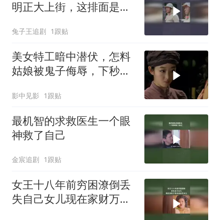
明正大上街，这排面是真
的大啊
兔子王追剧
1跟贴
美女特工暗中潜伏，怎料
姑娘被鬼子侮辱，下秒队
友及时救援
影中见影
1跟贴
最机智的求救医生一个眼
神救了自己
金宸追剧
1跟贴
女王十八年前穷困潦倒丢
失自己女儿现在家财万贯
找到自己亲生女儿