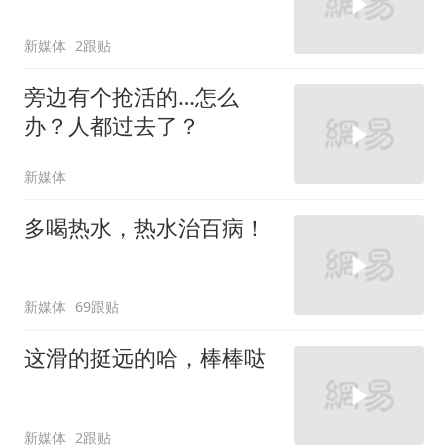
新媒体
2跟贴
旁边有个抢活的…怎么
办？人都过去了？
新媒体
多喝热水，热水治百病！
新媒体
69跟贴
这滑的挺远的哈，棒棒哒
新媒体
2跟贴