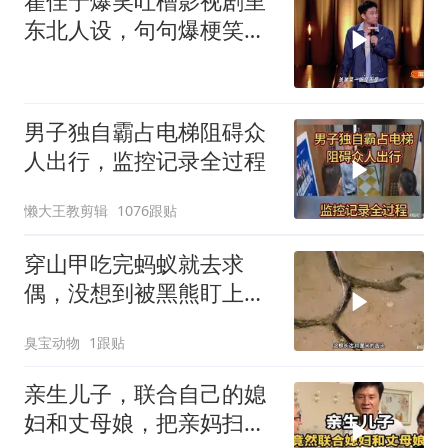
翟佳宁爆笑吐槽影视剧里
东北人设，句句爆梗笑点
密集，这段建
男子独自霸占电梯阻碍众
人出行，监控记录全过程
懒大王教剪辑
1076跟贴
穿山甲吃完蚂蚁就去求
偶，没想到被黑熊盯上
了！
臭宝动物
1跟贴
亲生儿子，联合自己的媳
妇和丈母娘，把亲妈扫地