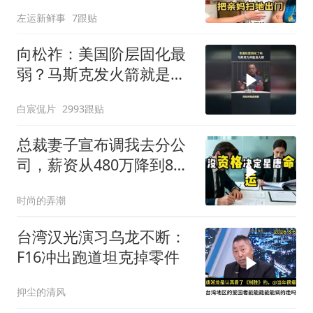
出门！
左运新鲜事
7跟贴
向松祚：美国阶层固化最
弱？马斯克发火箭就是答
案！
白宸侃片
2993跟贴
总裁妻子宣布调我去分公
司，薪资从480万降到8
万，我递交辞呈
时尚的弄潮
台湾汉光演习乌龙不断：
F16冲出跑道坦克掉零件
抑尘的清风