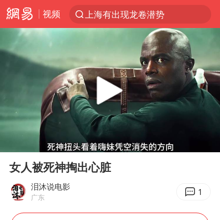
视频
上海有出现龙卷潜势
上半年我国经营主体结构持续优化
王传君 《披荆斩棘》
上海：5号线16号线浦江线全线停运
白海豚预计将在浙江苍南到三门一带登陆
今日15时起福州地铁高架区段停运
国足U17与阿森纳决赛取消 并列冠军
00:00
01:56
王艺迪2-4不敌张本美和止步4强
Play
Ent
full
上门女婿出轨女邻居多年被判重婚罪
女人被死神掏出心脏
2025年小学教师减少13.19万
泪沐说电影
1
广东
王艺迪无缘横滨赛决赛