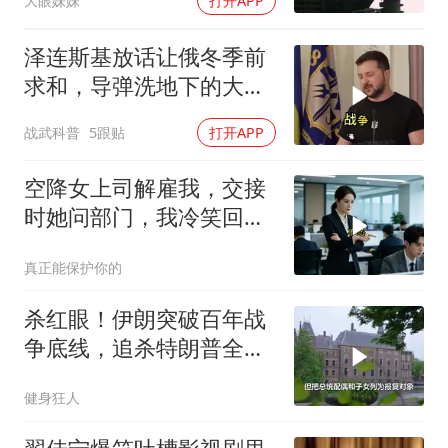
大眼妹妹
打开APP
泽连斯基放话让俄冬季前
求和，导弹洗地下的大饼
画给谁看
战武科普
5跟贴
打开APP
空降女上司解雇我，交接
时她问部门，我冷笑回
答：明天
真正能保护你的
杀红眼！伊朗突破百年战
争底线，追杀特朗普全
家，血债必须血偿？
健身狂人