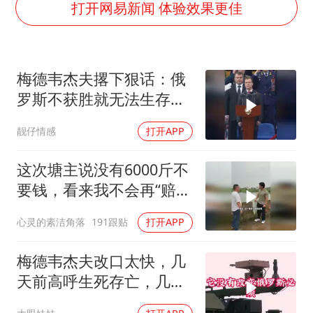
泰国：高度重视中国游客旅游体验
打开网易新闻 体验效果更佳
上海大部迎大暴雨
《龙餐馆》 冲奖
梅德韦杰夫撂下狠话：俄
蒯曼挺进WTT横滨冠军赛女单四强
罗斯不获胜就无法生存，
以军士兵把枪口对准中国记者
西方正用乌克兰当锤子砸
靓仔情感
打开APP
笔试第一被劝弃考涉事副校长被撤职
碎俄国
白海豚5次眼壁置换
这次塘主说没有6000斤不
构建更高水平的全民健身公共服务体系
要钱，看来我不会再“赔
光”了呀
心灵的素洁角落
191跟贴
打开APP
梅德韦杰夫改口太快，几
天前高呼生死存亡，几天
后又换了一个说法