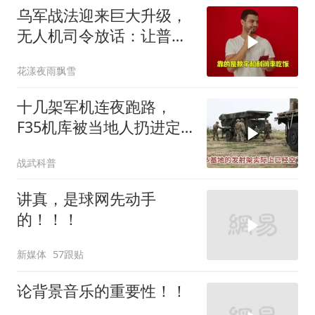
乌军战法迎来巨大升级，
无人机司令放话：让普京
看看，谁才是赢家
花漾夜雨飘雪
十几架军机连夜跑路，
F35机库被当地人扔进定
位器，美军在中东的老底
战武科普
让人掀了个干净
讲真，是球网先动手
的！！！
新媒体
57跟贴
论背景音乐的重要性！！