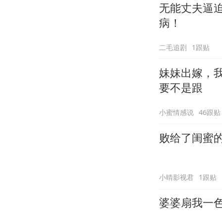
无能丈夫逼
病！
二毛追剧
1跟贴
妹妹出嫁，我
要不是跟
小蜜情感说
46跟贴
败给了闺蜜
小晴影视君
1跟贴
婆婆扇我一