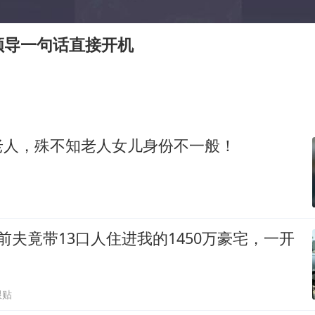
泰国：高度重视中国游客旅游体验
于东来直播和胖东来核心团队开会
领导一句话直接开机
王艺迪无缘横滨赛决赛
上海大部迎大暴雨
《龙餐馆》 冲奖
构建更高水平的全民健身公共服务体系
老人，殊不知老人女儿身份不一般！
前夫竟带13口人住进我的1450万豪宅，一开
跟贴