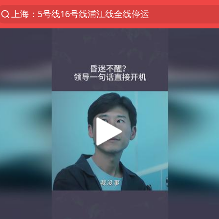
上海：5号线16号线浦江线全线停运
上海全域长途客运班次全部停运
王传君 《披荆斩棘》
国足U17与阿森纳决赛取消 并列冠军
王艺迪2-4不敌张本美和止步4强
上门女婿出轨女邻居多年被判重婚罪
女子离婚后发现男方婚内与第三者育子
以军士兵把枪口对准中国记者
36岁男演员史元庭入职景区当NPC
浙江海域将现5到8米巨浪到狂浪
2025年小学教师减少13.19万