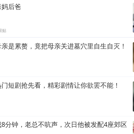
亲妈后爸
跟贴
母亲是累赘，竟把母亲关进墓穴里自生自灭！
热门短剧抢先看，精彩剧情让你欲罢不能！
我8分钟，老总不吭声，次日他被发配4座郊区