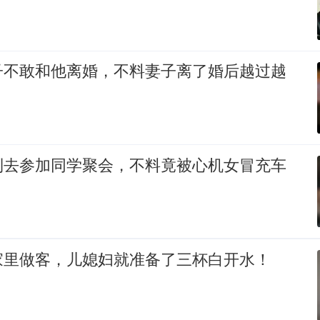
子不敢和他离婚，不料妻子离了婚后越过越
利去参加同学聚会，不料竟被心机女冒充车
家里做客，儿媳妇就准备了三杯白开水！