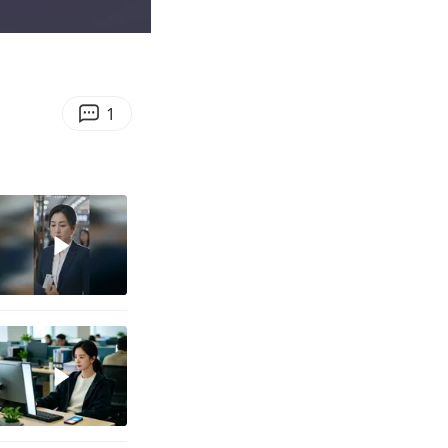
00:22
Enter
fullscreen
1