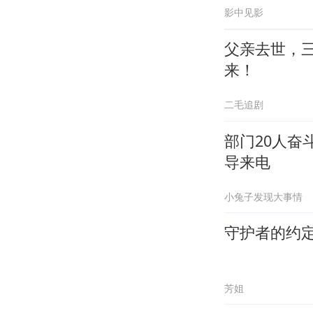
影中见影
父亲去世，
来！
二毛追剧
部门20人奋
导来电
小兔子发现大事情
守护者的约
芳姐