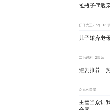
捡瓶子偶遇
仔仔大王king
163
儿子嫌弃老
二毛追剧
2跟贴
短剧推荐｜
次元君情感
主管当众训
仓库