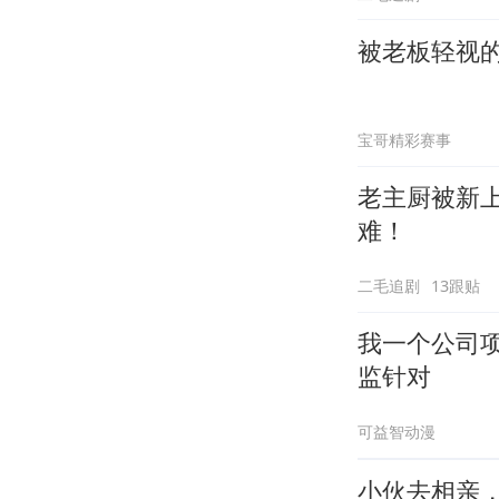
被老板轻视
宝哥精彩赛事
老主厨被新
难！
二毛追剧
13跟贴
我一个公司
监针对
可益智动漫
小伙去相亲，