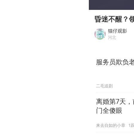
00:00
Play
昏迷不醒？
猫仔观影
河北
服务员欺负
二毛追剧
离婚第7天，
门全傻眼
来去自如的小章
1