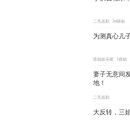
二毛追剧
34跟贴
为测真心儿
壹姐娱乐呢
1跟贴
妻子无意间
地！
二毛追剧
大反转，三