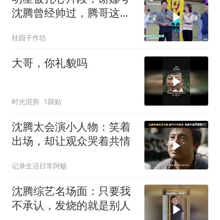
沈腾曾经帅过，腾哥这表
情感觉被扎心了
桂园子作坊
大哥，你礼貌吗
时光混剪
1跟贴
沈腾太会演小人物：笑着
出场，却让观众哭着共情
记录生活日常阿蜴
沈腾综艺名场面：只要我
不承认，发烧的就是别人