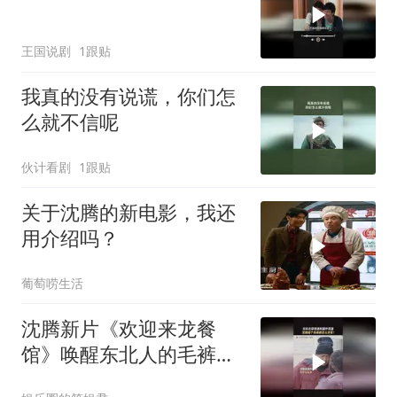
王国说剧
1跟贴
我真的没有说谎，你们怎
么就不信呢
伙计看剧
1跟贴
关于沈腾的新电影，我还
用介绍吗？
葡萄唠生活
沈腾新片《欢迎来龙餐
馆》唤醒东北人的毛裤记
忆