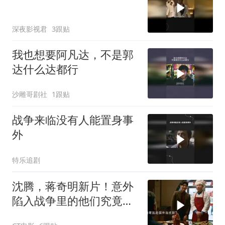
深夜影视君
3跟贴
我也想要阿凡达，不是郭
达什么达都行
沙雕哥剧社
1跟贴
战争来临没有人能置身事
外
特乐追剧
沈腾，蒋奇明新片！意外
陷入战争里的他们究竟该
如何存活下来