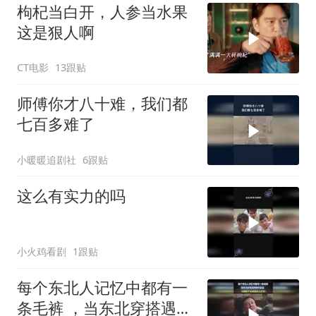
枸杞当白开，人参当水果
这是狠人啊
CT电影
13跟贴
师傅你才八十难，我们都
七百多难了
小暖暖追剧社
6跟贴
这么有实力的吗
小火鸡看剧
1跟贴
每个东北人记忆中都有一
条毛裤 ，当东北穿搭遇到