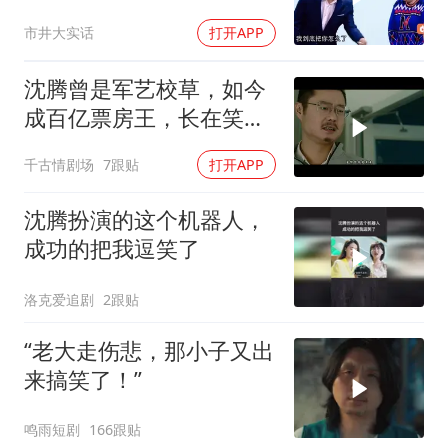
意？只要给钱，他啥都干
市井大实话
打开APP
沈腾曾是军艺校草，如今
成百亿票房王，长在笑点
上的男人
千古情剧场
7跟贴
打开APP
沈腾扮演的这个机器人，
成功的把我逗笑了
洛克爱追剧
2跟贴
“老大走伤悲，那小子又出
来搞笑了！”
鸣雨短剧
166跟贴