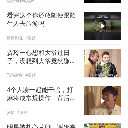
娱乐圈的笔娱君
看完这个你还敢随便跟陌
生人去旅游吗
爆爆影视
1跟贴
贾玲一心想和大爷过日
子，没想到大爷竟然嫌她
丑
飞鸟潜影
4跟贴
4个人凑一起能干啥，打
麻将成常规操作，背后故
事却不简单
捡影
1跟贴
明星被扎心片段，谢娜夸