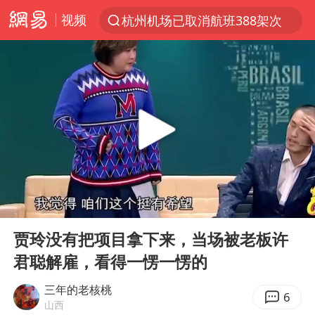
视频
杭州机场已取消航班388架次
上半年我国经营主体结构持续优化
白海豚将给京津冀带来大暴雨
《披荆斩棘2026》阵容官宣
国足U17与阿森纳决赛取消 并列冠军
2025年小学教师减少13.19万
王艺迪2-4不敌张本美和止步4强
00:00
00:50
以军士兵把枪口对准中国记者
Play
Ent
full
上门女婿出轨女邻居多年被判重婚罪
贾玲没有把项目拿下来，当场被老板许
君聪解雇，看得一愣一愣的
韩军前线部队连曝丑闻
女子发现前夫婚内与第三者育子
三年的老核桃
6
山西