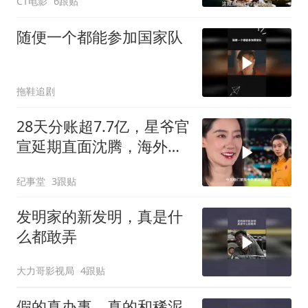
CT电影
6跟贴
随便一个都能参加国家队
拖鞋追剧
28天分账超7.7亿，星爷官
宣延期直面沈腾，海外首
映收获满堂笑声
纪事堂
3跟贴
发明家的新发明，真是什
么都敢弄
大力哥影视局
4跟贴
假的真办事，真的和稀泥