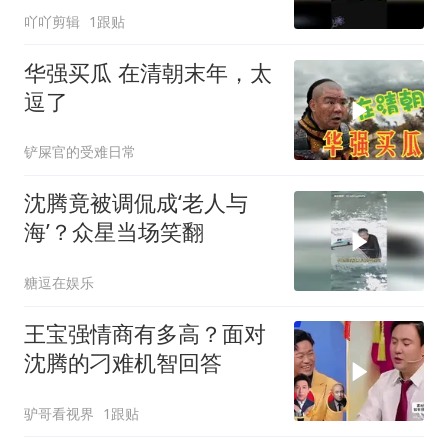
吖吖剪辑
1跟贴
华强买瓜 在清朝末年，太
逗了
铲屎官的受难日常
沈腾竟被调侃成‘老人与
海’？众星当场笑翻
糖逗在娱乐
王宝强情商有多高？面对
沈腾的刁难机智回答
驴哥看视界
1跟贴