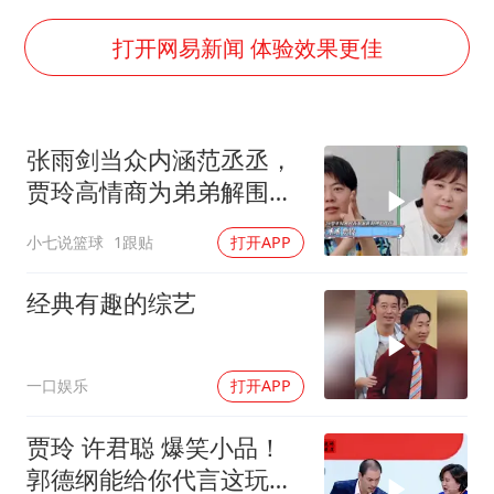
《龙餐馆》 冲奖
笔试第一被劝弃考涉事副校长被撤职
打开网易新闻 体验效果更佳
构建更高水平的全民健身公共服务体系
挡“张雪机车”民进党当局怕什么
张雨剑当众内涵范丞丞，
香港高温刷新历史纪录
贾玲高情商为弟弟解围，
灌溉水坝被隔成鱼塘 村民投诉20余年
给足他体面
小七说篮球
1跟贴
打开APP
中国第1高楼阻尼器摆动明显
奋力开创中国式现代化建设新局面
经典有趣的综艺
一口娱乐
打开APP
贾玲 许君聪 爆笑小品！
郭德纲能给你代言这玩