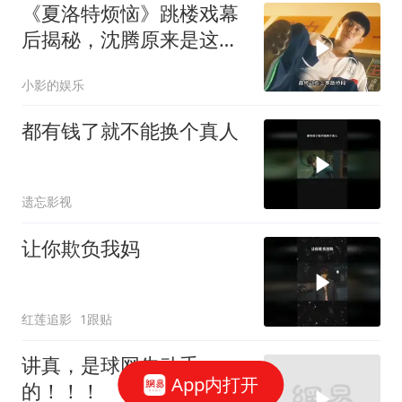
《夏洛特烦恼》跳楼戏幕
后揭秘，沈腾原来是这样
拍的！
小影的娱乐
都有钱了就不能换个真人
遗忘影视
让你欺负我妈
红莲追影
1跟贴
讲真，是球网先动手
App内打开
的！！！