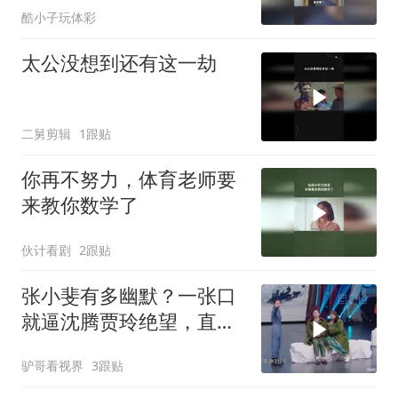
酷小子玩体彩
太公没想到还有这一劫
二舅剪辑
1跟贴
你再不努力，体育老师要
来教你数学了
伙计看剧
2跟贴
张小斐有多幽默？一张口
就逼沈腾贾玲绝望，直
呼：比我还能抖包
驴哥看视界
3跟贴