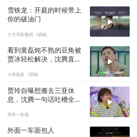
雪铁龙：开庭的时候带上
你的破油门
大力哥影视局
1跟贴
看到黄磊炖不熟的豆角被
贾冰轻松解决，沈腾直接
隔空喊话
小风侃娱
1跟贴
贾玲自曝想搬去三亚休
息，沈腾一句话吐槽全场
爆笑，太有梗了！
周哥一影视
外面一车面包人