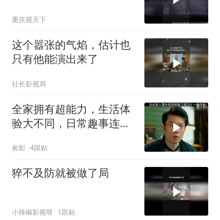
国外高温
重庆观天下
这个嚣张的气焰，估计也
只有他能演出来了
社长影视局
全家拥有超能力，生活体
验大不同，日常趣事连连
看
捡影
4跟贴
猝不及防就被做了局
小辣椒影视呀
1跟贴