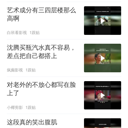
艺术成分有三四层楼那么
高啊
白班看影视
1跟贴
沈腾买瓶汽水真不容易，
差点把自己都搭上
疯癫影视
1跟贴
对老外的不放心都写在脸
上了
小椰剪影
1跟贴
这段真的笑出腹肌