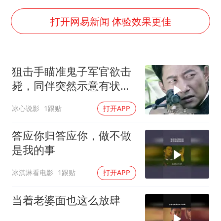
儿子陪躺平老爹体验外卖员火了
浙江台州《告全体市民书》
打开网易新闻 体验效果更佳
香港宏福苑火灾或由烟头引起
西贝创始人贾国龙押注鲜羊赛道
狙击手瞄准鬼子军官欲击
“不怕六爷挂得多 就怕六爷挂一颗”
毙，同伴突然示意有状
多个明星演唱会取消
况，鬼子胸前藏着钢板
冰心说影
1跟贴
打开APP
36岁男演员成景区NPC后人气爆棚
人民的健康、体质、幸福一脉相承
答应你归答应你，做不做
是我的事
冰淇淋看电影
1跟贴
打开APP
当着老婆面也这么放肆