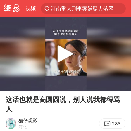
视频
河南重大刑事案嫌疑人落网
解锁各地夏日限定体验
西湖突现狂风暴雨 游客瞬间被浇透
金饰克价一夜涨回1300元
新疆景区自驾服务费改为按车收费
视频丨中国东方电气集团原党组副书记、董事宋致远被查
梁家辉：到内地拍戏不是北上是回归
00:00
00:24
白海豚将正面袭击贯穿浙江
Play
Ent
full
酒店回应车内过夜被收150元
这话也就是高圆圆说，别人说我都得骂
人
几元成本 千万市值蒸发
牛津大学一纸声明甩不了锅
猫仔观影
283
河北