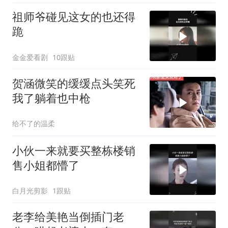
祖师爷碰见这女的也还得
跪
金金爱看剧
10跟贴
贺涵微笑的缓缓点头笑死
我了躺着也中枪
给不了的温柔
小伙一来就要买整栋楼销
售小姐都懵了
白月光剪影
1跟贴
老李给美艳当倒插门老