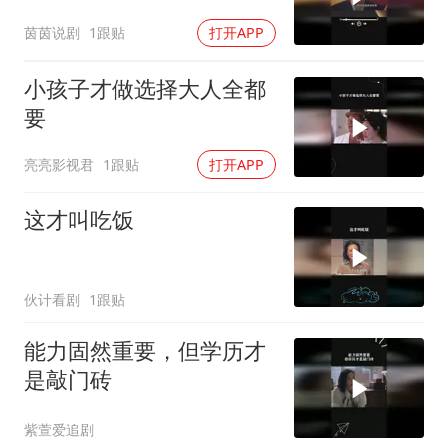
茵茵说剧
1跟贴
打开APP
小孩子才做选择大人全都
要
亮亮影视君
1跟贴
打开APP
这才叫吃饭
伙计看剧
1跟贴
能力固然重要，但学历才
是敲门砖
紫萱爱追剧