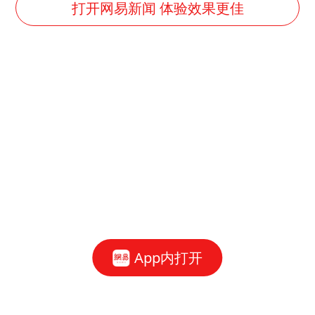
国足U17与阿森纳决赛取消 并列冠军
打开网易新闻 体验效果更佳
以军士兵把枪口对准中国记者
暑期研学游升温 在旅途中增长知识
猫咪过火把节被抹成黑猫
BLG经理辟谣Bin离队
曹颖儿子首次演长剧
“开学三件套”全线暴涨
总书记点赞的非遗苗绣焕发新生机
App内打开