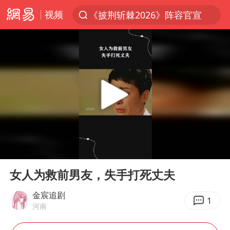
视频
《披荆斩棘2026》阵容官宣
夏日经济乘热而上 消费市场向新而行
于东来回应胖东来近25年老店年底关闭
白海豚对华东华北影响会大于巴威
浙江省甬江发生2026年第1号洪水
刘嘉玲晒与周星驰合照
独闯南太行的失联女生最后轨迹已确认
00:00
03:43
香港刷新1884年以来最高气温纪录
Play
Ent
full
央视新主播李秋莹母校发文祝贺
女人为救前男友，失手打死丈夫
上门女婿出轨女邻居多年被判重婚罪
金宸追剧
1
河南
上海全力守护市民“菜篮子”