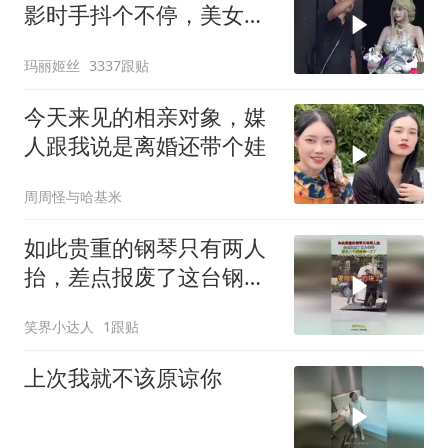
影时手抖个不停，美女做
出一个意外举动
玛丽姬丝
3337跟贴
今天来见的相亲对象，媒
人跟我说是离婚还带个娃
周周怪与哈基米
如此贵重的钢琴只有两人
抬，差点报废了这台钢
琴，原价八千要赔偿一万
笑界小达人
1跟贴
了
上次我就不该原谅你