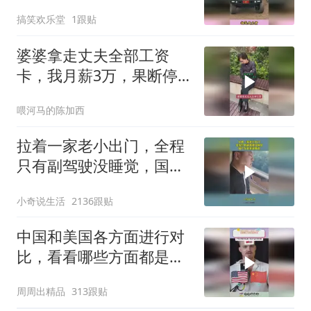
怪的
搞笑欢乐堂
1跟贴
婆婆拿走丈夫全部工资
卡，我月薪3万，果断停
做早饭
喂河马的陈加西
拉着一家老小出门，全程
只有副驾驶没睡觉，国产
车越来越离谱
小奇说生活
2136跟贴
中国和美国各方面进行对
比，看看哪些方面都是谁
领先
周周出精品
313跟贴