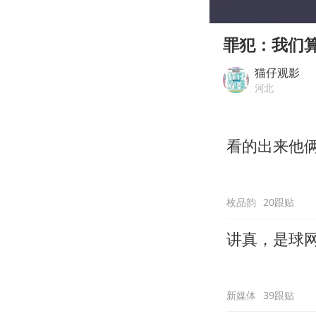
00:00
Play
罪犯：我们
猫仔观影
河北
看的出来他
枚品韵
20跟贴
讲真，是球
新媒体
39跟贴