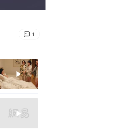
00:33
Enter
fullscreen
1