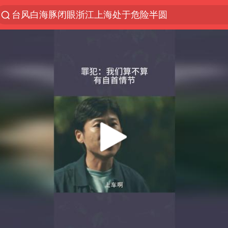
“China Cool”火了，老外爱上中国避暑游
香港宏福苑火灾或由烟头引起
张本智和：零封向鹏不意外
浙江海事局启动Ⅰ级防台应急响应
云南一地村民过火把节意外灼伤16人
泰国初中生饮弹自尽前开了26枪
本田首次将整车平台外包给印度企业
用AI造出新病毒意味着什么
浙江最强风雨时段已锁定
上半年国内居民出游人次34.63亿
微信新功能：你可以“撤回”你的撤回