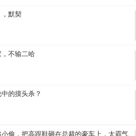
，，默契
家，不输二哈
说中的摸头杀？
追小偷，把高跟鞋砸在总裁的豪车上，太霸气