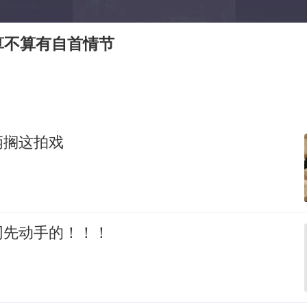
台州《告全体市民书》：非必要不外出
女子被狗舔脚确诊三级暴露 医生回应
算不算有自首情节
多所幼师院校开设养老专业
泰国校园枪击事件已致8死30余伤
刘伟任延安市委常委、市纪委书记
老人被城管撞倒后离世亲属质疑记录仪
俩搁这拍戏
习近平心系体育强国建设
网先动手的！！！