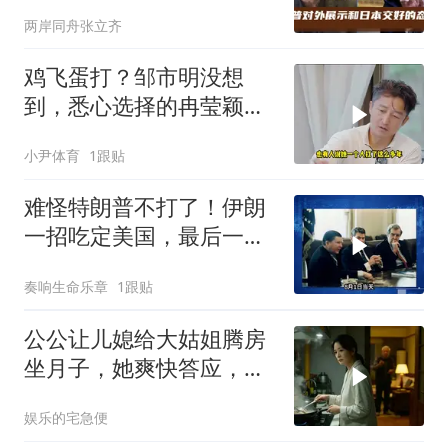
交好的态度
两岸同舟张立齐
鸡飞蛋打？邹市明没想
到，悉心选择的冉莹颖，
击碎了他最后的体面
小尹体育
1跟贴
难怪特朗普不打了！伊朗
一招吃定美国，最后一
刻，美司令亲自上书
奏响生命乐章
1跟贴
公公让儿媳给大姑姐腾房
坐月子，她爽快答应，出
门前带走全部家当
娱乐的宅急便