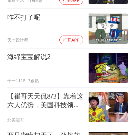
鬼菜生活
119跟贴
打开APP
么？
咋不打了呢
天才设计师
打开APP
海绵宝宝解说2
十一1118
3跟贴
【崔哥天天侃8/3】靠着这
六大优势，美国科技领军
全世界
北美崔哥