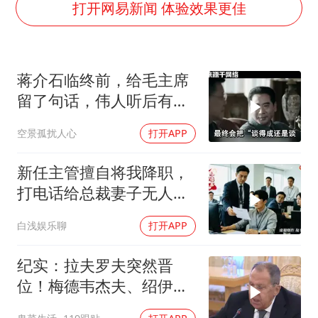
从硬核数据看中国硬核实力
打开网易新闻 体验效果更佳
河南：领导干部要带头休假
中方公布5项对美反制措施
蒋介石临终前，给毛主席
13岁少年白天写作业晚上夜市炒粉
留了句话，伟人听后有什
外交部回应日本将中国列为最大挑战
么样的反应？
空景孤扰人心
打开APP
22岁女生南太行山失联已超十天
华为新款折叠屏电脑24999元起
新任主管擅自将我降职，
坚持党全面领导和党中央集中统一领导
打电话给总裁妻子无人接
听，我选择离职，二十分
白浅娱乐聊
打开APP
钟后系统瘫痪
纪实：拉夫罗夫突然晋
位！梅德韦杰夫、绍伊古
同时出局，普京想干什