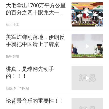
大毛拿出1700万平方公里
的百分之四十跟龙大一起
开发[震惊][震惊]
粘土手工
美军炸弹刚落地，伊朗反
手就把中国请上了牌桌
铁甲雄狮
讲真，是球网先动手
的！！！
新媒体
39跟贴
论背景音乐的重要性！！