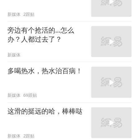
新媒体
2跟贴
旁边有个抢活的…怎么
办？人都过去了？
新媒体
多喝热水，热水治百病！
新媒体
69跟贴
这滑的挺远的哈，棒棒哒
新媒体
2跟贴