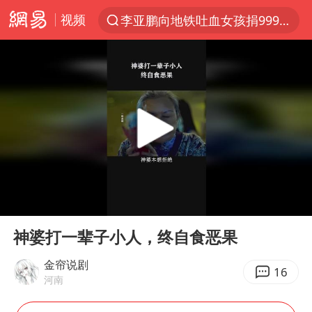
视频
李亚鹏向地铁吐血女孩捐99999元
服务提质，内需扩容有保障
宝妈回应打疫苗护士被指不专业
美股收盘：道指再创历史新高
人贩子“梅姨”真实姓名曝光
被错换37年女子起诉医院：本不需辍学
“老头乐”悬挂“蒙H好几个8”上路
00:00
02:26
强台风白海豚逐渐向我国靠近
Play
Ent
full
被一条街帮助的“煎饼叔叔”去世
神婆打一辈子小人，终自食恶果
《Monica》填词人黎彼得去世
金帘说剧
16
河南
为鼓励女儿 41岁妈妈考上985研究生