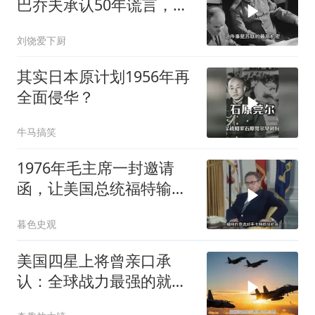
巴乔夫承认50年谎言，斯
大林骗了全世界
刘饶爱下厨
其实日本原计划1956年再
全面侵华？
牛马搞笑
1976年毛主席一封邀请
函，让美国总统福特输掉
大选
暮色史观
美国四星上将曾亲口承
认：全球战力最强的就这
3国！剩下的不值一提