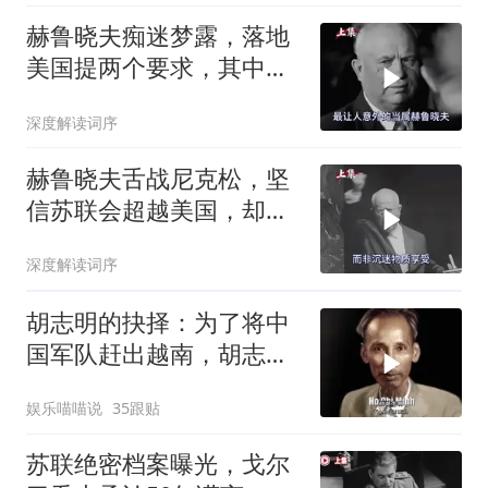
赫鲁晓夫痴迷梦露，落地
美国提两个要求，其中一
个被拒绝
深度解读词序
赫鲁晓夫舌战尼克松，坚
信苏联会超越美国，却被
亲儿子“打脸”
深度解读词序
胡志明的抉择：为了将中
国军队赶出越南，胡志明
甘做法国的殖民地
娱乐喵喵说
35跟贴
苏联绝密档案曝光，戈尔