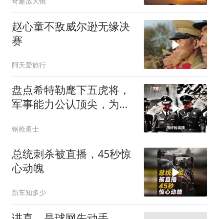
奇趣放大镜
赵心童不敌威尔逊无缘决
赛
阿天爱旅行
盘点希特勒麾下五虎将，
军事能力公认顶尖，为何
最后还是输了？
钢枪勇士
总统刺杀被直播，45秒惊
心动魄
新车知多少
讲真，是球网先动手