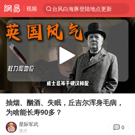
视频
台风白海豚登陆地点更新
以“新”破局 首发经济点亮城市消费活力
台风白海豚进入48小时警戒线
佛得角门将亮相智利俱乐部主场
中方回应是否在太平洋海底开采稀土
看守所辅警收受10万获刑1年
宇树科技发行价格150.80元/股
00:00
06:32
宇树科技王兴兴身家有望超200亿元
Play
Ent
full
五粮液渠道价一箱上涨近百元
抽烟、酗酒、失眠，丘吉尔浑身毛病，
为啥能长寿90多？
CIA被曝已秘密设立古巴工作组
U17国足1分钟轰2球
星际军武
0
重庆