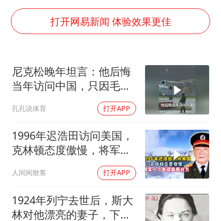
泰国一女公务员妆容引争议 本人回应
法国将禁止“未经同意的电话营销”
打开网易新闻 体验效果更佳
24小时不关空调 电费会更低吗
中国养老床位“三连降”
尼克松晚年坦言：他后悔
多地要求领导干部带头休假
当年访问中国，只因毛主
吉林一“温度计大楼”读数爆表
席识破了他的计谋
孔孔说体育
打开APP
东方甄选被判赔偿江小白30万元
奋进开新局 实干挑大梁
1996年迟浩田访问美国，
克林顿态度傲慢，将军一
个举动震
人间闲散客
打开APP
1924年列宁去世后，斯大
林对他漂亮的妻子，下了