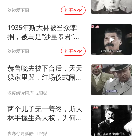
个“残忍”的命令
刘饶爱下厨
打开APP
1935年斯大林被当众掌
掴，被骂是“沙皇暴君”，
一年后此人秘密消失
刘饶爱下厨
打开APP
赫鲁晓夫被下台后，天天
躲家里哭，红场仪式闹出
大乌龙
深度解读词序
2跟贴
两个儿子无一善终，斯大
林手握生杀大权，为何保
不住三个子女？
夜寒兮月孤静
1跟贴