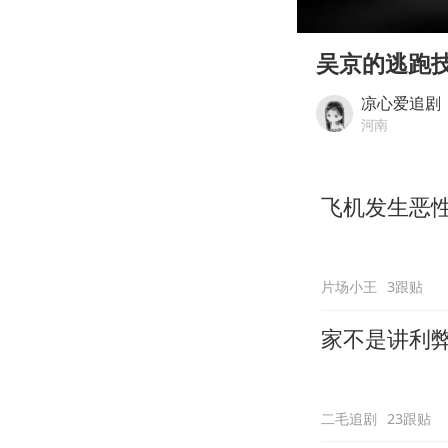
00:00
Play
吴京的逃跑
凉心爱追剧
河南
飞机发生恶
片场小王
3跟贴
家不是讲利
二毛追剧
23跟贴