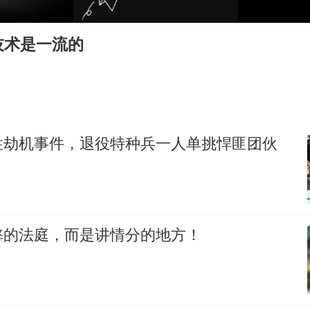
24小时不关空调 电费会更低吗
把党建设得更加坚强有力
技术是一流的
宇树科技王兴兴身家有望超200亿元
村民谈“梅姨”：叫的其实是“媒姨”
中国养老床位“三连降”
贵州轮胎子公司获美国退税8136万
性劫机事件，退役特种兵一人单挑悍匪团伙
郑国霖回应去景区上班被保安拦下
奋进开新局 实干挑大梁
弊的法庭，而是讲情分的地方！