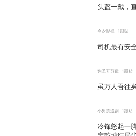
头盔一戴，
今夕影视
1跟贴
司机最有安
狗圣哥剪辑
1跟贴
虽万人吾往
小男孩追剧
1跟贴
冷锋怒起一
定乾坤结局