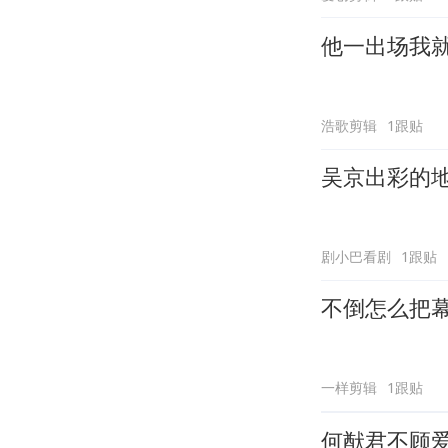
他一出场我
浩歌剪辑
1跟贴
吴京出彩的
剧小巴看剧
1跟贴
不倒怎么把
一样剪辑
1跟贴
何猷君不顾