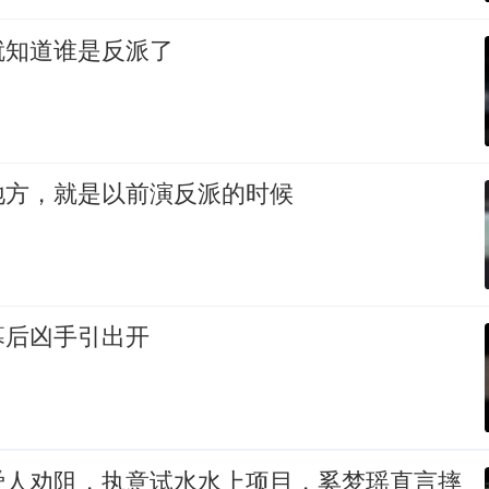
就知道谁是反派了
地方，就是以前演反派的时候
幕后凶手引出开
爱人劝阻，执意试水水上项目，奚梦瑶直言摔