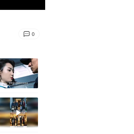
01:35
Enter
fullscreen
0