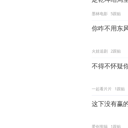
墨林电影
5跟贴
你咋不用东
火娃追剧
2跟贴
不得不怀疑
一起看片片
1跟贴
这下没有赢
爱创剪辑
1跟贴