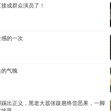
直接成群众演员了！
全感的一次
矣的气魄
脚踢出正义，黑老大嚣张跋扈终尝恶果，一脚
尘埃落