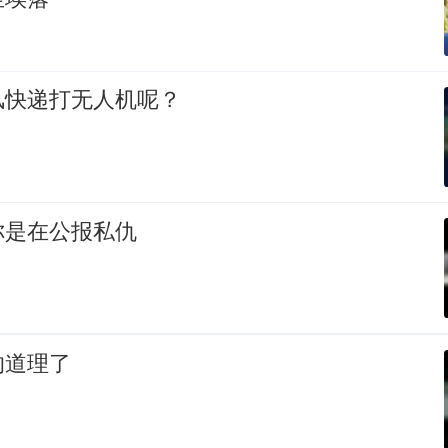
风快递打无人机呢？
你是在公报私仇
的道理了