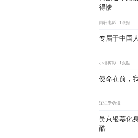
得惨
雨轩电影
1跟贴
专属于中国
小椰剪影
1跟贴
使命在前，
江江爱剪辑
吴京银幕化
酷