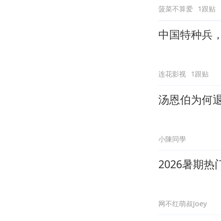
菠菜不算爱
1跟贴
中国特种兵
连花影视
1跟贴
汤恩伯为何
小陳同學
2026暑期
网不红萌叔Joey