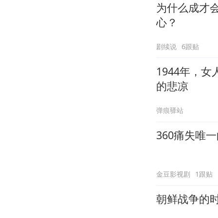
为什么成才
心？
剧续说
6跟贴
1944年，
的悲凉
弹痕驿站
360痛失唯
金豆影视剧
1跟贴
朝鲜战争的