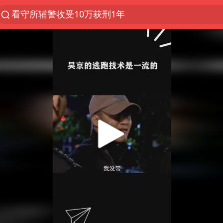
看守所辅警收受10万获刑1年
以“新”破局 首发经济点亮城市消费活力
台风白海豚进入48小时警戒线
中方回应是否在太平洋海底开采稀土
台风白海豚影响中国已成定局
佛得角门将亮相智利俱乐部主场
U17国足1分钟轰2球
宇树科技发行价格150.80元/股
五粮液渠道价一箱上涨近百元
法国下周开始禁止未经同意的电话营销
“深圳地面沉降致车辆损坏”不实