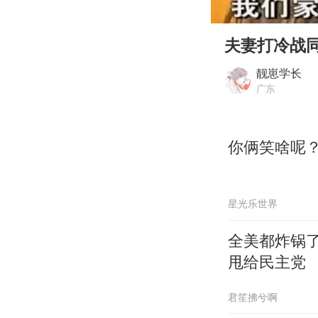
00:00
Play
夫妻打冷战
靓崽学长
广东
你俩笑啥呢
星光乐世界
全美都炸锅
甩给民主党
君笙拂兮啊