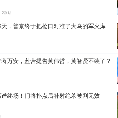
2跟贴
那天，普京终于把枪口对准了大乌的军火库
告蒋万安，蓝营提告黄伟哲，黄智贤不装了？
离谱终场！门将扑点后补射绝杀被判无效
贴