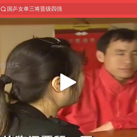
光影经济撬动暑期消费新蓝海
马克·艾伦退出斯诺克中国公开赛
微信又有新功能，你可以“撤回”你的撤回了！
新疆优化调整景区内自驾服务费
上四休三，但降薪1000元，你接受吗？
情侣平潭拍日出坠崖1死1伤
茅台部分直营店飞天茅台提价
商场现钱学森巨幅海报 负责人回应
36岁男演员成景区NPC后人气爆棚
全民健身事业高质量发展
台当局重金为“台独”织“皇帝新衣”