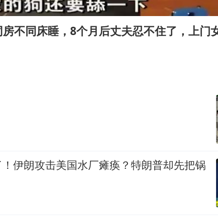
几元成本的AI广告导致千万市值蒸发
老挝国会主席赛宋蓬逝世
同房不同床睡，8个月后丈夫忍不住了，上门
《欢迎来龙餐馆》口碑
白海豚将正面袭击贯穿浙江
酒店回应车内过夜被收150元
黄金牛市回来了吗
？
乐享全民健身 共筑健康中国
了！伊朗攻击美国水厂瘫痪？特朗普却先把锅