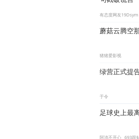
有态度网友19Dsym
蘑菇云腾空
猪猪爱影视
绿营正式提
于令
足球史上最
阿沛不开心
693跟