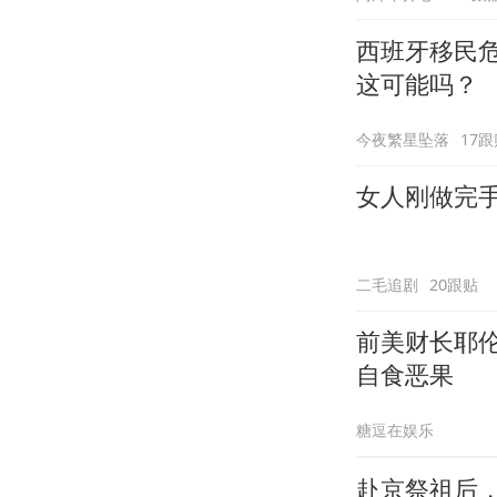
西班牙移民
这可能吗？
今夜繁星坠落
17跟
女人刚做完
二毛追剧
20跟贴
前美财长耶伦
自食恶果
糖逗在娱乐
赴京祭祖后