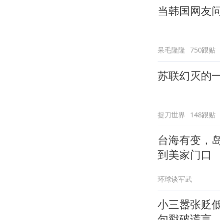
当韩国网友问
呆毛隆隆
750跟贴
苏联幻灭的
捉刀世界
148跟贴
台海有变，
到美家门口
环球谈军武
小三嚣张贬
句戳破谎言