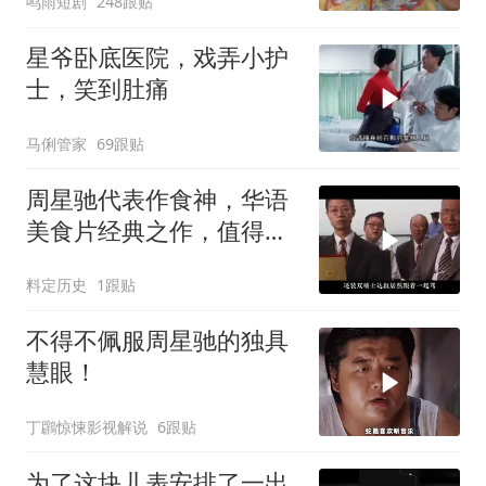
鸣雨短剧
248跟贴
星爷卧底医院，戏弄小护
士，笑到肚痛
马俐管家
69跟贴
周星驰代表作食神，华语
美食片经典之作，值得深
度品味
料定历史
1跟贴
不得不佩服周星驰的独具
慧眼！
丁鸊惊悚影视解说
6跟贴
为了这块儿表安排了一出