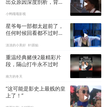
出众原因深度剖析，背后
故事值得细品
小鸭嘎嘎影视
星爷每一部都太超前了，
任何时候回看都不过时，
后劲十足
淡淡的小美好
81跟贴
重温经典赌侠2最精彩片
段，隔山打牛永不过时
南方的冬天
“这可能是影史上最贱的皇
上了！”