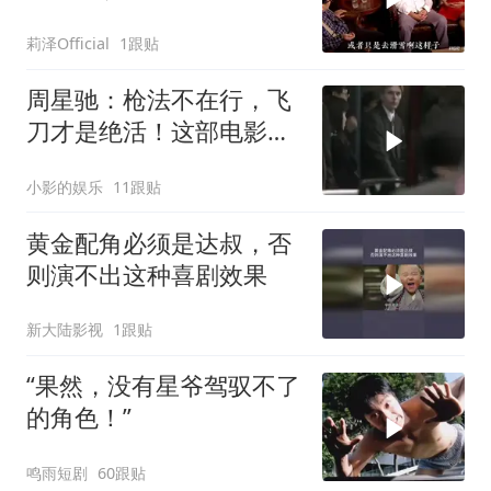
莉泽Official
1跟贴
周星驰：枪法不在行，飞
刀才是绝活！这部电影你
看过吗？
小影的娱乐
11跟贴
黄金配角必须是达叔，否
则演不出这种喜剧效果
新大陆影视
1跟贴
“果然，没有星爷驾驭不了
的角色！”
鸣雨短剧
60跟贴