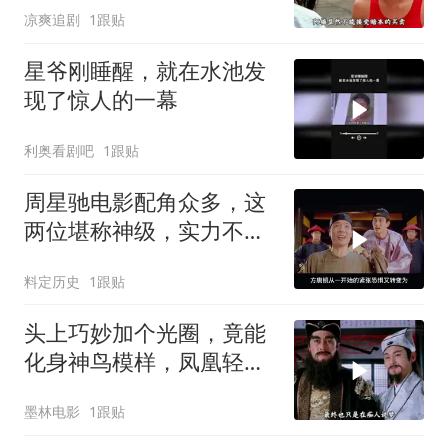
凉爽追剧
1跟贴
星爷刚睡醒，就在水池发
现了惊人的一幕
利奥看剧吧
1跟贴
周星驰电影配角众多，这
两位堪称神级，实力不容
小觑
料定历史
1跟贴
头上巧妙加个光圈，竟能
化身神鸟模样，凤凰轻松
打造而成
墨林电影
1跟贴