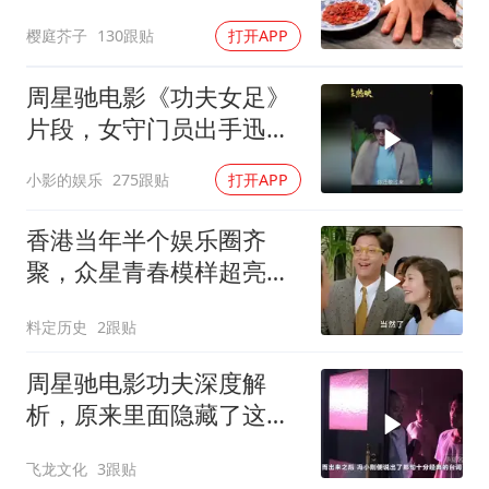
很喜欢看
樱庭芥子
130跟贴
打开APP
周星驰电影《功夫女足》
片段，女守门员出手迅
猛，一次比一次搞笑
小影的娱乐
275跟贴
打开APP
香港当年半个娱乐圈齐
聚，众星青春模样超亮
眼，星爷现身瞬间惊艳
料定历史
2跟贴
周星驰电影功夫深度解
析，原来里面隐藏了这么
多细节？
飞龙文化
3跟贴