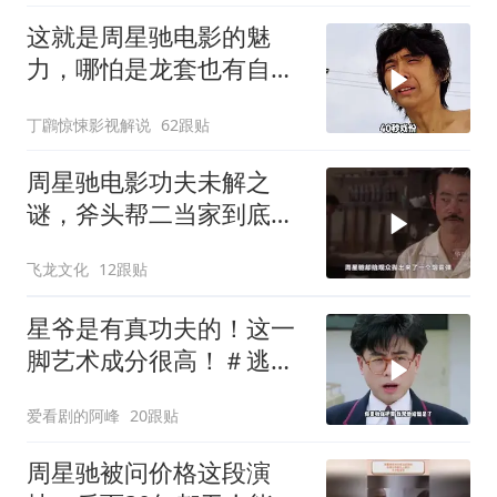
这就是周星驰电影的魅
力，哪怕是龙套也有自己
的高光时刻！
丁鸊惊悚影视解说
62跟贴
周星驰电影功夫未解之
谜，斧头帮二当家到底是
被谁干飞的？
飞龙文化
12跟贴
星爷是有真功夫的！这一
脚艺术成分很高！＃逃学
威龙
爱看剧的阿峰
20跟贴
周星驰被问价格这段演