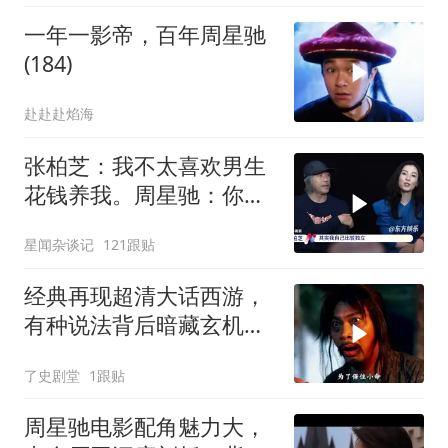
一年一影帝，百年周星驰
(184)
赴赴赴焰海
张柏芝：我不太喜欢男生
花钱养我。周星驰：你不
早说
星闻杂谈记
121跟贴
经典再现超清大话西游，
有种说法背后暗藏玄机，
月光宝盒故事深度解读
了史剧堂
1跟贴
周星驰电影配角魅力大，