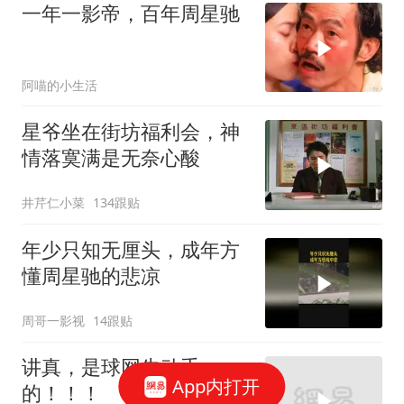
一年一影帝，百年周星驰
阿喵的小生活
星爷坐在街坊福利会，神
情落寞满是无奈心酸
井芹仁小菜
134跟贴
年少只知无厘头，成年方
懂周星驰的悲凉
周哥一影视
14跟贴
讲真，是球网先动手
App内打开
的！！！