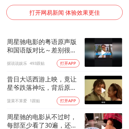
女主硬加吻戏短剧已下架
浙江台州《告全体市民书》
打开网易新闻 体验效果更佳
浙江一9岁男孩被海浪卷走仍在搜救中
郑丽文：台湾从来没有“独立”过
周星驰电影的粤语原声版
人民的健康、体质、幸福一脉相承
和国语版对比～差别很
大！讲粤语的星爷才是他
据说说娱乐
493跟贴
打开APP
自己！
昔日大话西游上映，竟让
星爷跌落神坛，背后原因
揭秘
菠菜不算爱
1跟贴
打开APP
周星驰的电影从不过时，
每部至少看了30遍，还是