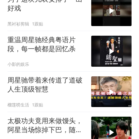
好戏
黑衬衫剪辑
1跟贴
重温周星驰经典粤语片
段，每一帧都是回忆杀
小影的娱乐
周星驰带着来传道了道破
人生顶级智慧
榴莲唠生活
1跟贴
太极功夫竟用来做馒头，
阿星当场惊掉下巴，随后
高歌一曲