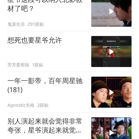
材了吧？
鬼菜生活
291跟贴
想死也要星爷允许
芳芳爱剪辑
1跟贴
一年一影帝，百年周星驰
(181)
Agnostic失格
2跟贴
别人演起来就会觉得非常
夸张，星爷演起来就觉得
特别自然