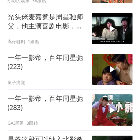
小影的娱乐
36跟贴
光头佬麦嘉竟是周星驰师
父，他主演喜剧电影，承
载无数人童年
嵩仔聊剧
1跟贴
一年一影帝，百年周星驰
(223)
量子痛觉
一年一影帝，百年周星驰
(283)
GAI周延
3跟贴
星爷这段可以纳入北影教