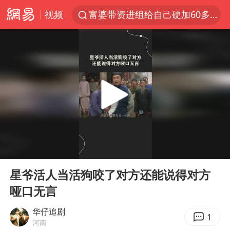
视频
富婆带资进组给自己硬加60多场吻戏
金饰克价一夜涨回1300元
峰哥实名举报汪海林偷税漏税
名创优品一次性内裤 颜面尽失
白海豚将正面袭击贯穿浙江
视频丨中国东方电气集团原党组副书记、董事宋致远被查
梁家辉：到内地拍戏不是北上是回归
00:00
01:03
牛津大学一纸声明甩不了锅
Play
Ent
full
台风白海豚实时路径
星爷活人当活狗咬了对方还能说得对方
哑口无言
包文婧：二胎很难一碗水端平
香港宏福苑火灾或由烟头引起
华仔追剧
1
河南