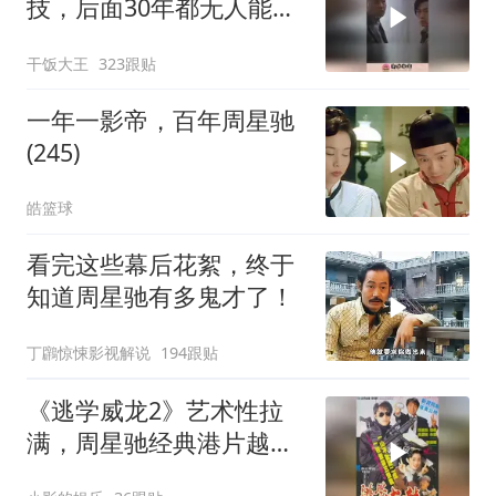
技，后面30年都无人能
及，天才型演员
干饭大王
323跟贴
一年一影帝，百年周星驰
(245)
皓篮球
看完这些幕后花絮，终于
知道周星驰有多鬼才了！
丁鸊惊悚影视解说
194跟贴
《逃学威龙2》艺术性拉
满，周星驰经典港片越品
越有味