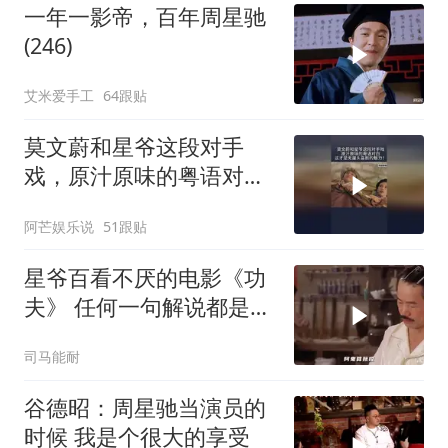
一年一影帝，百年周星驰
(246)
艾米爱手工
64跟贴
莫文蔚和星爷这段对手
戏，原汁原味的粤语对
白，这才是无厘头喜剧的
阿芒娱乐说
51跟贴
魅力！
星爷百看不厌的电影《功
夫》 任何一句解说都是对
电影的亵渎
司马能耐
谷德昭：周星驰当演员的
时候 我是个很大的享受