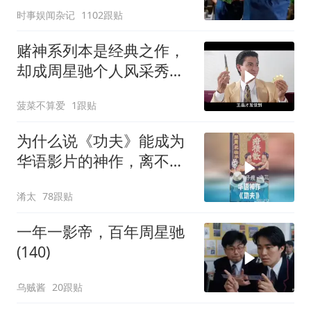
时事娱闻杂记
1102跟贴
赌神系列本是经典之作，
却成周星驰个人风采秀，
还带成龙抢镜
菠菜不算爱
1跟贴
为什么说《功夫》能成为
华语影片的神作，离不开
周星驰的坚守？
淆太
78跟贴
一年一影帝，百年周星驰
(140)
乌贼酱
20跟贴