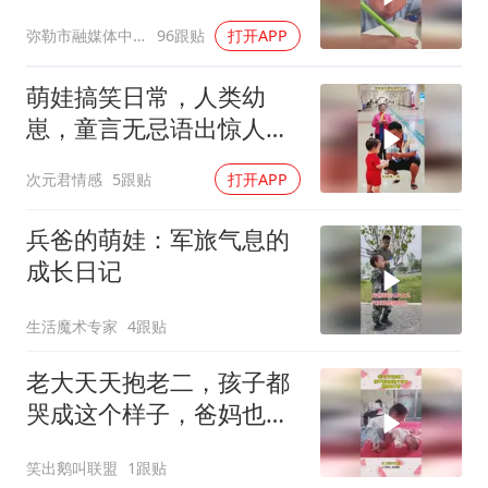
弥勒市融媒体中心
96跟贴
打开APP
萌娃搞笑日常，人类幼
崽，童言无忌语出惊人：
狗都知道100比30多，傻
次元君情感
5跟贴
打开APP
子才跟你换！
兵爸的萌娃：军旅气息的
成长日记
生活魔术专家
4跟贴
老大天天抱老二，孩子都
哭成这个样子，爸妈也不
管
笑出鹅叫联盟
1跟贴