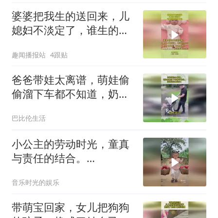
婆婆把我生的送回来，儿
媳妇不淡定了，谁生的谁
带凭啥帮你
趣闻播报站
4跟贴
爸爸带娃太离谱，萌娃偷
偷溜下车都不知道，奶奶
连夜要赶来！
巴比伦生活
小公主的劳动时光，童真
与责任的结合。
7668288439776100404
音乐时光的娱乐
带萌宝回家，女儿把狗狗