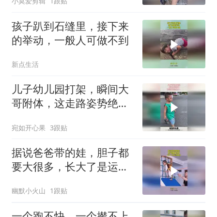
小莫爱剪辑
1跟贴
孩子趴到石缝里，接下来
的举动，一般人可做不到
新点生活
儿子幼儿园打架，瞬间大
哥附体，这走路姿势绝
了！
宛如开心果
3跟贴
据说爸爸带的娃，胆子都
要大很多，长大了是运动
健将！
幽默小火山
1跟贴
一个跑不快，一个撵不上