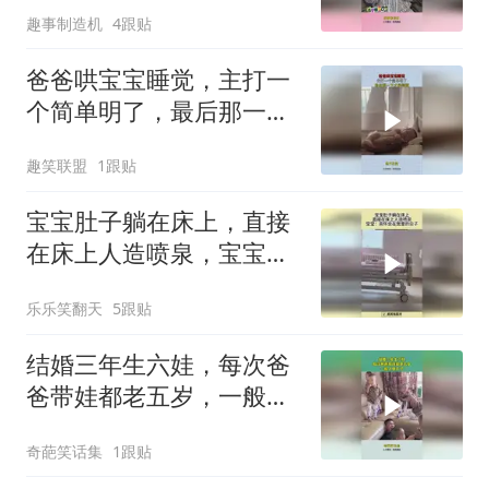
趣事制造机
4跟贴
爸爸哄宝宝睡觉，主打一
个简单明了，最后那一下
才是精髓！
趣笑联盟
1跟贴
宝宝肚子躺在床上，直接
在床上人造喷泉，宝宝：
真怀念在宫里的日子！
乐乐笑翻天
5跟贴
结婚三年生六娃，每次爸
爸带娃都老五岁，一般人
接受不了
奇葩笑话集
1跟贴