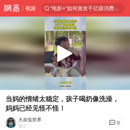
视频
“电影+”如何激发千亿级消费新活力？
全球首个长时储能一体化产业园量产
台风白海豚加强
中国女篮70-67险胜尼日利亚女篮
四川宜宾高县4.9级地震致1死
名创优品回应女子吐槽内裤质量差
出口禁令驱动有色板块大涨
00:00
00:09
秋天的第一杯奶茶到底有多火
Play
Ent
full
国防部：中国军队坚决反制任何闹海挑衅图谋
当妈的情绪太稳定，孩子喝奶像洗澡，
妈妈已经见怪不怪！
U17国足点球大战淘汰河床晋级决赛
美股存储板块集体大跌
大叔侃世界
0
浙江