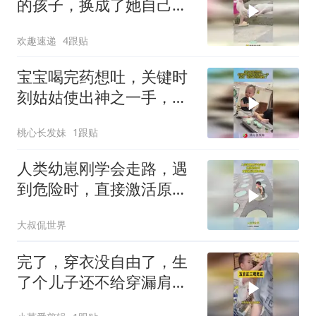
的孩子，换成了她自己的
玩偶！
欢趣速递
4跟贴
宝宝喝完药想吐，关键时
刻姑姑使出神之一手，宝
宝：啥玩意到我嘴里了！
桃心长发妹
1跟贴
人类幼崽刚学会走路，遇
到危险时，直接激活原始
血脉！
大叔侃世界
完了，穿衣没自由了，生
了个儿子还不给穿漏肩衣
服