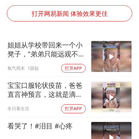
国乒男单横滨冠军赛全军覆没
38岁演员求职万岁山NPC成功
打开网易新闻 体验效果更佳
胡彦斌获《歌手2026》歌王
日本试射“战斧”导弹，国防部回应
姐姐从学校带回来一个小
胡彦斌韩磊 谁帮谁
凳子，“弟弟只能远观不能
“今天得有40℃了吧 为啥还不预警”
近玩焉，看到姐姐走过来
氧气周末
1跟贴
打开APP
立马让座”
夯实基础开新局
宝宝口服轮状疫苗，爸爸
直言神预言，这就是滴水
之恩啊！
冬日看生活
打开APP
看哭了！#泪目 #心疼