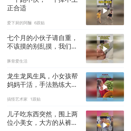
正合适
爱下厨的阿酾
6跟贴
七个月的小伙子请自重，
不该摸的别乱摸，我们只
是喂养关系
豚骨爱生活
龙生龙凤生凤，小女孩帮
妈妈干活，手法熟练大人
都自愧不如！
搞怪艺术家
1跟贴
儿子吃东西突然，围上两
位小美女，大方的从裤兜
掏出娃哈哈！