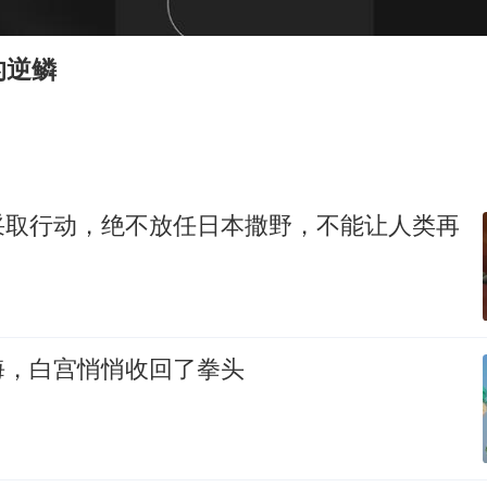
上海大部迎大暴雨
女子发现前夫婚内与第三者育子
的逆鳞
以军士兵把枪口对准中国记者
笔试第一被劝弃考涉事副校长被撤职
《龙餐馆》 冲奖
采取行动，绝不放任日本撒野，不能让人类再
构建更高水平的全民健身公共服务体系
男子被沙蜇蜇伤5小时后呼吸困难
奋力开创中国式现代化建设新局面
海，白宫悄悄收回了拳头