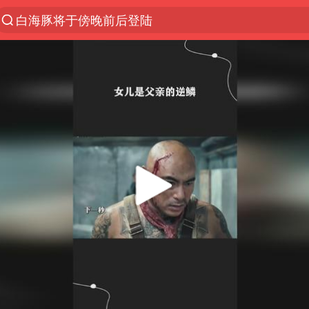
白海豚将于傍晚前后登陆
于东来回应关闭胖东来生活广场店
上半年我国经营主体结构持续优化
杭州机场已取消航班388架次
《披荆斩棘2026》阵容官宣
白海豚北上或致京津冀暴雨
中国第1高楼阻尼器摆动明显
上海有出现龙卷潜势
国足U17与阿森纳决赛取消 并列冠军
2025年小学教师减少13.19万
王艺迪2-4不敌张本美和止步4强
上门女婿出轨女邻居多年被判重婚罪