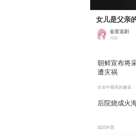
00:00
Play
女儿是父亲
金宸追剧
河南
朝鲜宣布将
遭灾祸
生命中最美的邂逅
后院烧成火
战武科普