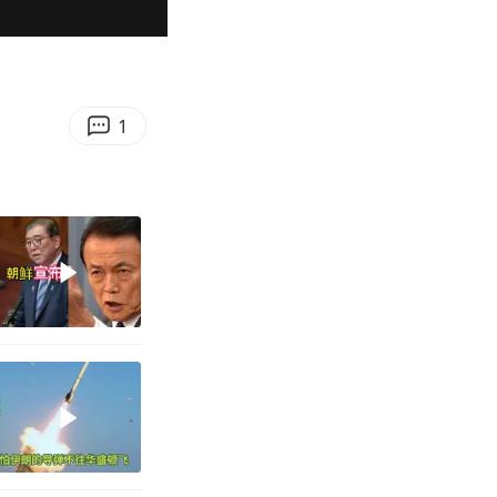
00:17
Enter
fullscreen
1