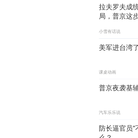
拉夫罗夫成
局，普京这
小雪有话说
美军进台湾了
课桌动画
普京夜袭基
汽车乐乐说
防长逼官员“
么？