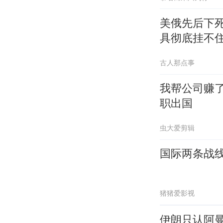
美俄先后下死
具彻底挂不
古人那点事
我帮公司赚了
职出国
虫大爱剪辑
国际两条战
猪猪爱影视
伊朗只认阿