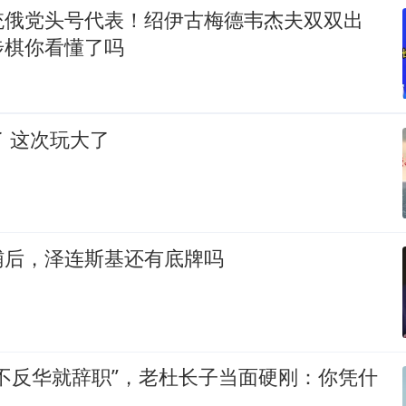
统俄党头号代表！绍伊古梅德韦杰夫双双出
步棋你看懂了吗
 这次玩大了
辅后，泽连斯基还有底牌吗
不反华就辞职”，老杜长子当面硬刚：你凭什