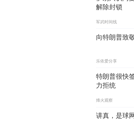
解除封锁
军武时间线
向特朗普致
乐依爱分享
特朗普很快签
力拒统
烽火观察
讲真，是球