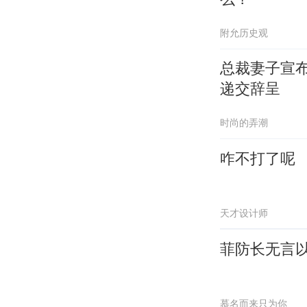
附允历史观
总裁妻子宣布
递交辞呈
时尚的弄潮
咋不打了呢
天才设计师
菲防长无言
慕名而来只为你