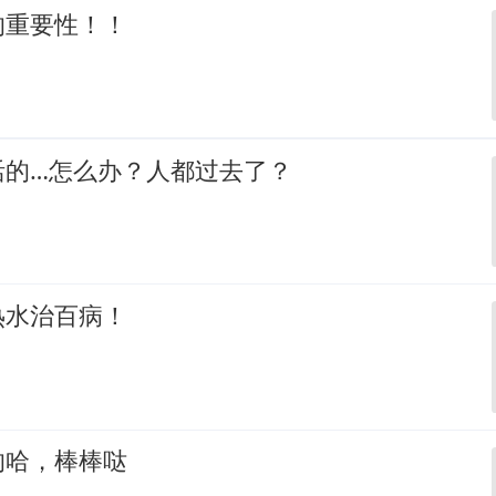
的重要性！！
活的…怎么办？人都过去了？
热水治百病！
的哈，棒棒哒