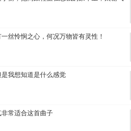
有一丝怜悯之心，何况万物皆有灵性！
但是我想知道是什么感觉
气非常适合这首曲子