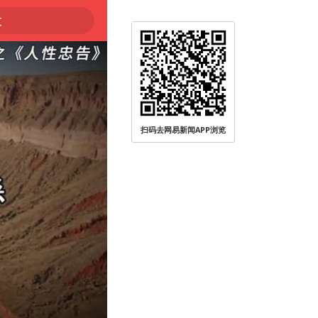
大
扫码去网易新闻APP浏览