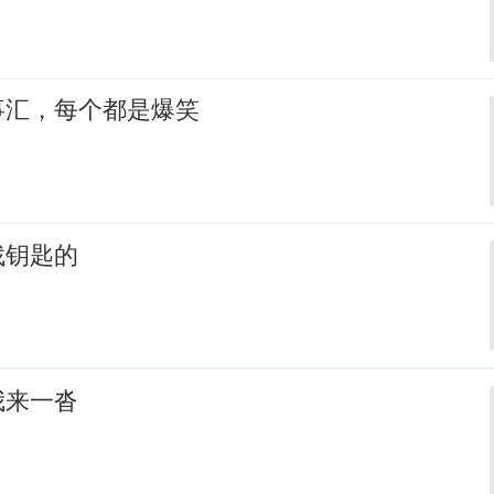
事汇，每个都是爆笑
找钥匙的
我来一沓