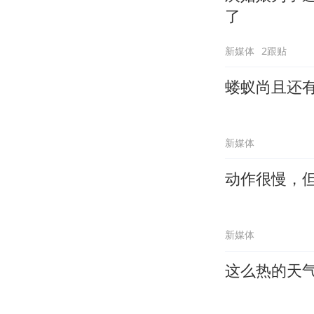
了
新媒体
2跟贴
蝼蚁尚且还
新媒体
动作很慢，
新媒体
这么热的天