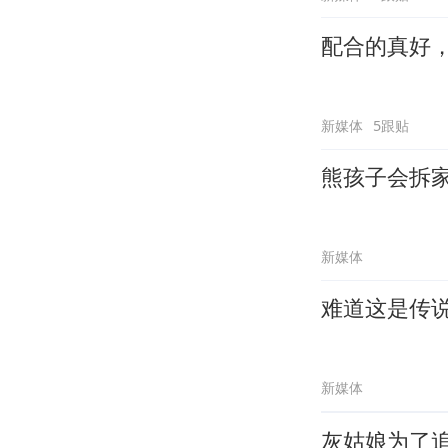
配合的真好
新媒体
5跟贴
熊孩子会拆
新媒体
难道这是传
新媒体
灰姑娘为了