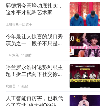
郭德纲夸高峰功底扎实，
这水平才配叫艺术家
上班摸鱼一级选手
今年最让人惊喜的脱口秀
演员之一！段子不只是笑
点，还是人生！
一杯浓茶
11跟贴
呼兰罗永浩讨论势利眼主
题！拆二代向下社交徐志
胜
映往昔
13跟贴
人工智能再厉害，也取代
不了东北“跳大神”的姑