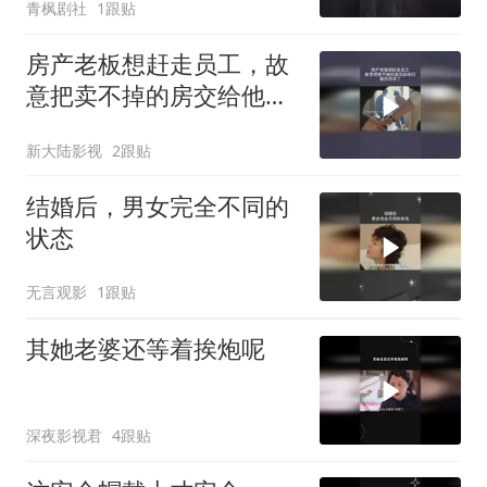
青枫剧社
1跟贴
房产老板想赶走员工，故
意把卖不掉的房交给他
们，最后惊讶了
新大陆影视
2跟贴
结婚后，男女完全不同的
状态
无言观影
1跟贴
其她老婆还等着挨炮呢
深夜影视君
4跟贴