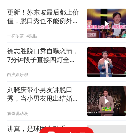
更新！苏东坡最后都上价
值，脱口秀也不能例外，
这些经历句句爆梗
一杯浓茶
4跟贴
徐志胜脱口秀自曝恋情，
7分钟段子直接四灯全
爆，谢娜笑到颤抖
白浅娱乐聊
刘晓庆带小男友讲脱口
秀，当小男友甩出结婚
证，全场惊呆丨主咖
辉哥说动漫
讲真，是球网先动手