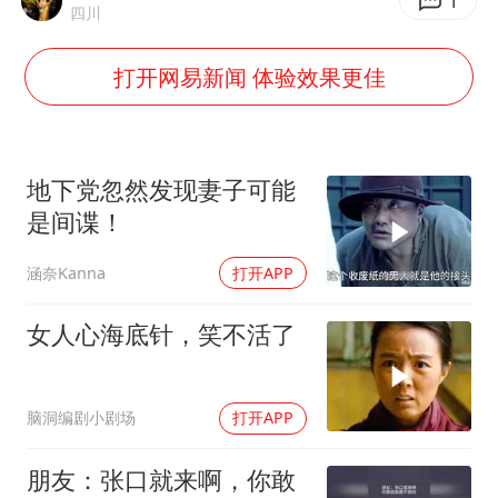
新疆一婚礼线上邀请引热议
1
四川
《龙餐馆》 冲奖
打开网易新闻 体验效果更佳
上门女婿出轨女邻居多年被判重婚罪
构建更高水平的全民健身公共服务体系
韩军前线部队连曝丑闻
地下党忽然发现妻子可能
云南一男子胃中取出180颗铁钉
是间谍！
奋力开创中国式现代化建设新局面
涵奈Kanna
打开APP
女人心海底针，笑不活了
脑洞编剧小剧场
打开APP
朋友：张口就来啊，你敢