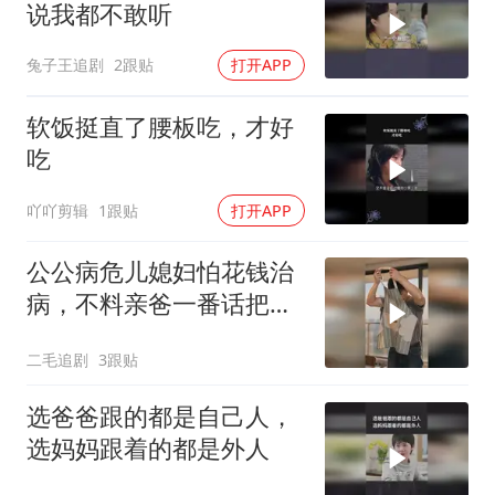
说我都不敢听
兔子王追剧
2跟贴
打开APP
软饭挺直了腰板吃，才好
吃
吖吖剪辑
1跟贴
打开APP
公公病危儿媳妇怕花钱治
病，不料亲爸一番话把女
儿骂醒了！
二毛追剧
3跟贴
选爸爸跟的都是自己人，
选妈妈跟着的都是外人