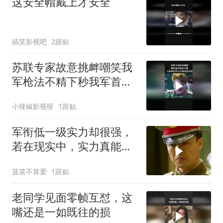
这安全帽戴上才安全
搞笑影视吧
2跟贴
苏联专家故意挑衅嘲笑我
军枪法不精下秒我军首长
让他见识厉害
小辣椒影视呀
1跟贴
军衔低一级实力却很强，
若在现实中，实力真能压
人
菠菜不算爱
1跟贴
老同学见面零帧互怼，这
嘴还是一如既往的损