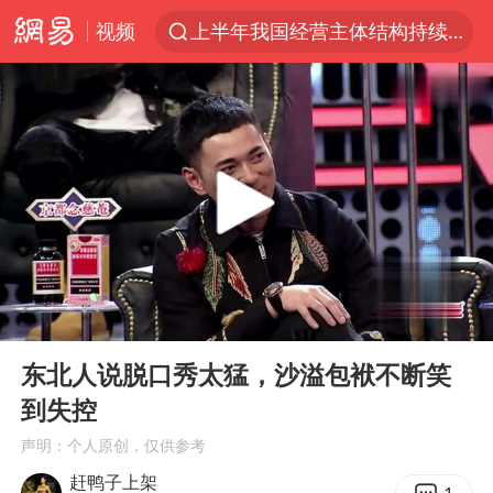
视频
上半年我国经营主体结构持续优化
俄称边境州遭乌大规模袭击已致13伤
杭州机场已取消航班388架次
于东来回应胖东来近25年老店年底关闭
浙江省委书记：该停下的坚决停下来
中国籍豪华游艇富商之子在泰国被杀
白海豚北上或致京津冀暴雨
00:00
02:20
美将每月供乌爱国者拦截导弹
Play
Ent
full
国足U17与阿森纳决赛取消 并列冠军
东北人说脱口秀太猛，沙溢包袱不断笑
到失控
10余省份将出现强风雨 局地特大暴雨
声明：个人原创，仅供参考
世界第1特鲁姆普斯诺克中国赛一轮游
赶鸭子上架