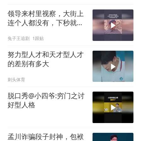
领导来村里视察，大街上
连个人都没有，下秒就啪
啪打脸
兔子王追剧
1跟贴
努力型人才和天才型人才
的差别有多大
刺头体育
脱口秀@小四爷:穷门之讨
好型人格
孟川诈骗段子封神，包袱