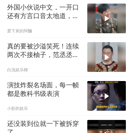
外国小伙说中文，一开口
还有方言口音太地道，沙
溢都震惊了！
爱下厨的阿酾
真的要被沙溢笑死！连续
两次不接柚子，范丞丞大
喊：你为什么不接啊
白浅娱乐聊
演技炸裂名场面，每一帧
都是教科书级表演
小影的娱乐
还没装到位就一下被拆穿
了