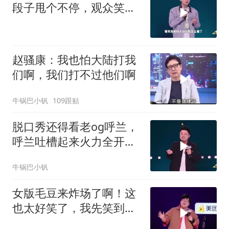
段子甩个不停，观众笑到
失态丨脱口秀
赵骚康：我也怕大陆打我
们啊，我们打不过他们啊
牛锅巴小钒
109跟贴
脱口秀还得看老og呼兰，
呼兰吐槽起来火力全开，
全程爆梗笑到肚子疼！
牛锅巴小钒
女版毛豆来炸场了啊！这
也太好笑了，我先笑到肚
子疼！