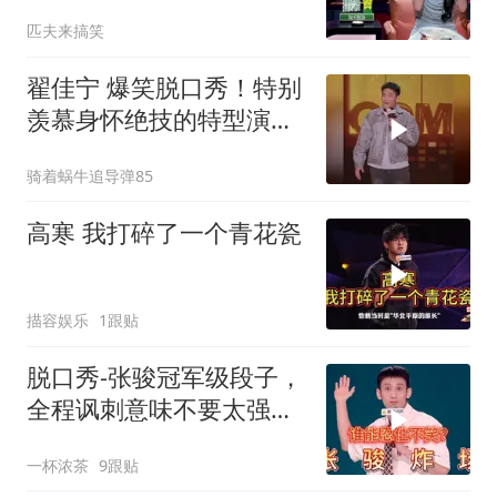
连爆四灯
匹夫来搞笑
翟佳宁 爆笑脱口秀！特别
羡慕身怀绝技的特型演
员，小佳 黑灯
骑着蜗牛追导弹85
高寒 我打碎了一个青花瓷
描容娱乐
1跟贴
脱口秀-张骏冠军级段子，
全程讽刺意味不要太强！
攻击力极强！
一杯浓茶
9跟贴