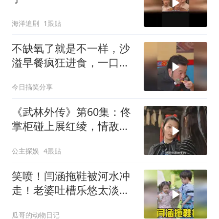
海洋追剧
1跟贴
不缺氧了就是不一样，沙
溢早餐疯狂进食，一口接
一口停不下来
今日搞笑分享
《武林外传》第60集：佟
掌柜碰上展红绫，情敌见
面分外眼红
公主探娱
4跟贴
笑喷！闫涵拖鞋被河水冲
走！老婆吐槽乐悠太淡定
了！只有闫涵默默破防！
瓜哥的动物日记