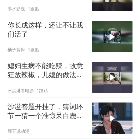
墨水影视
1跟贴
你长成这样，还让不让我
们活了
柚子剪辑
1跟贴
媳妇生病不能吃辣，故意
狂放辣椒，儿媳的做法太
舒服了
冰淇淋看电影
1跟贴
沙溢答题开挂了，猜词环
节一猜一个准惊呆白鹿，
张真源激动的跳起来了
辉哥说动漫