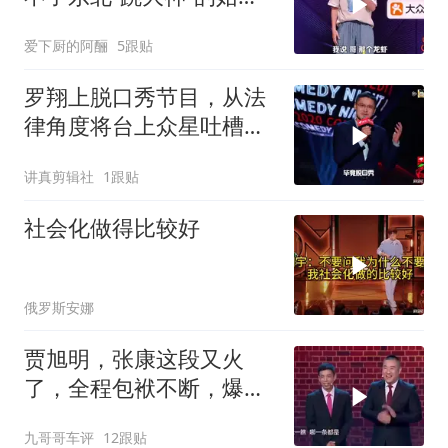
姥！
爱下厨的阿酾
5跟贴
罗翔上脱口秀节目，从法
律角度将台上众星吐槽个
遍，台下笑声一片
讲真剪辑社
1跟贴
社会化做得比较好
俄罗斯安娜
贾旭明，张康这段又火
了，全程包袱不断，爆笑
全场！
九哥哥车评
12跟贴