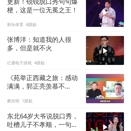
更新！锐锐脱口秀句句爆
梗，这是一位无冕之王！
刺头体育
8跟贴
张博洋：知道我的人很
多，但是就不火
亿通电子游戏
4跟贴
《苑举正西藏之旅：感动
满满，郭正亮羡慕不
已！》
磨自明
1跟贴
东北64岁大爷说脱口秀，
吐槽儿子不孝顺，一句话