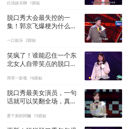
白浅娱乐聊
1跟贴
脱口秀大会最失控的一
集！郭京飞爆梗为什么让
我在下位区开场？
一口娱乐
2跟贴
笑疯了！谁能忍住一个东
北女人自带笑点的脱口
秀？句句爆梗！
周哥一影视
16跟贴
脱口秀最美女演员，一句
话就可以笑翻全场，真是
有颜又有才[赞]
爱下厨的阿酾
15跟贴