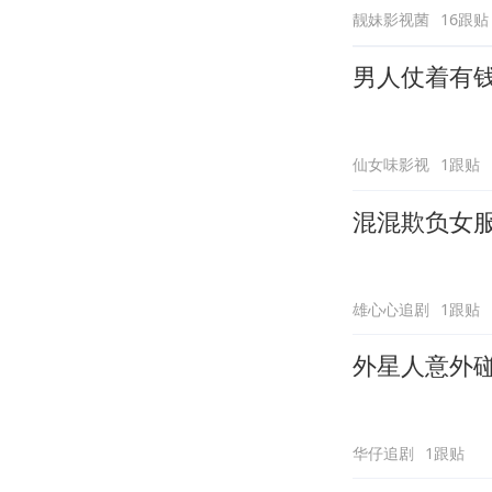
靓妹影视菌
16跟贴
男人仗着有
仙女味影视
1跟贴
混混欺负女
雄心心追剧
1跟贴
外星人意外
华仔追剧
1跟贴