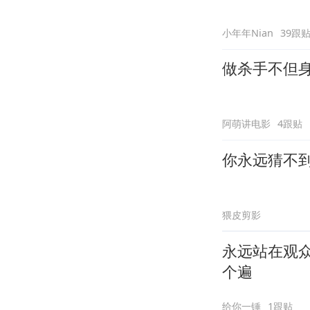
小年年Nian
39跟
做杀手不但
阿萌讲电影
4跟贴
你永远猜不
猥皮剪影
永远站在观
个遍
给你一锤
1跟贴