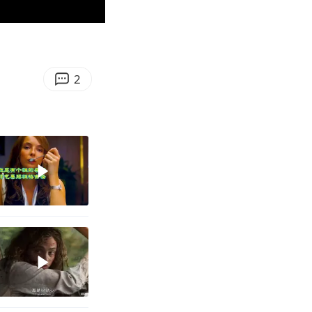
00:20
Enter
fullscreen
2