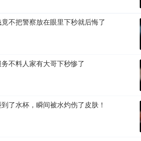
钱竟不把警察放在眼里下秒就后悔了
服务不料人家有大哥下秒惨了
碰到了水杯，瞬间被水灼伤了皮肤！