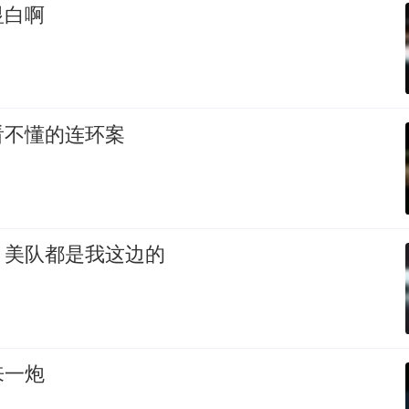
显白啊
看不懂的连环案
，美队都是我这边的
来一炮