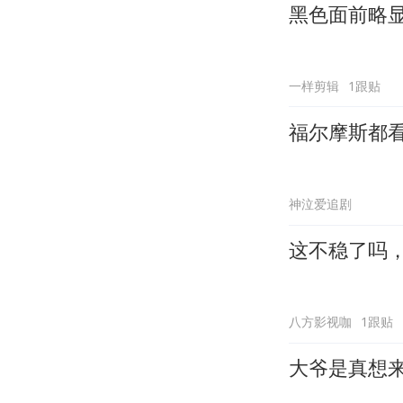
黑色面前略
一样剪辑
1跟贴
福尔摩斯都
神泣爱追剧
这不稳了吗
八方影视咖
1跟贴
大爷是真想