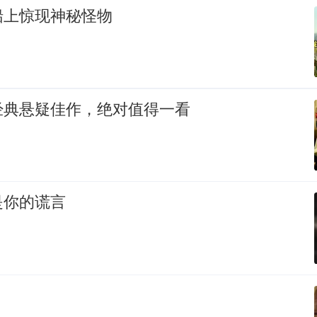
船上惊现神秘怪物
经典悬疑佳作，绝对值得一看
是你的谎言