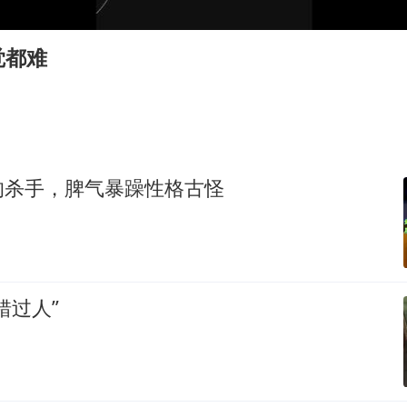
郑丽文：台湾从来没有“独立”过
刘浩存百花奖开幕式红裙起舞
觉都难
女子网购名牌包发现是自己丢的那只
女儿为争财产堵门阻挠父亲出殡
万岁山接盘烂尾恒大文旅城
戚薇谈把脸交给AI
的杀手，脾气暴躁性格古怪
多个明星演唱会取消
习近平心系体育强国建设
错过人”