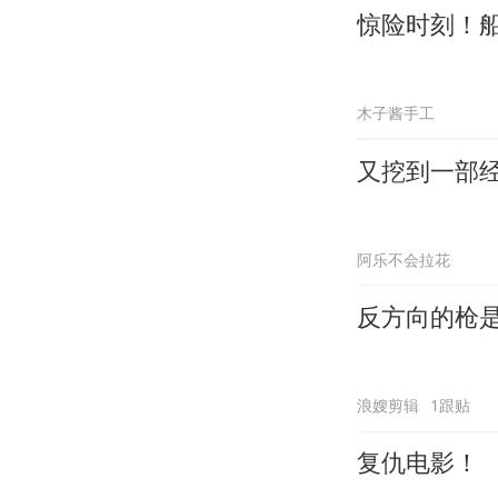
惊险时刻！
木子酱手工
又挖到一部
阿乐不会拉花
反方向的枪
浪嫂剪辑
1跟贴
复仇电影！