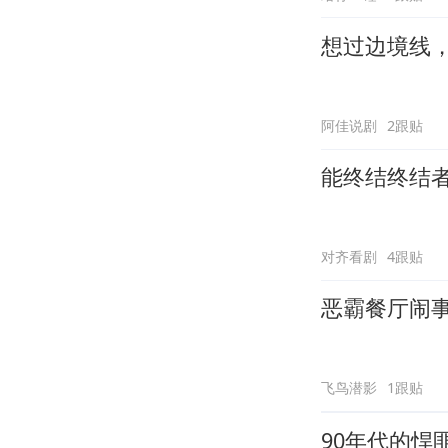
想过边境线
阿佳说剧
2跟贴
能终结终结
对齐看剧
4跟贴
恶霸餐厅闹
飞鸟潜影
1跟贴
90年代的悍