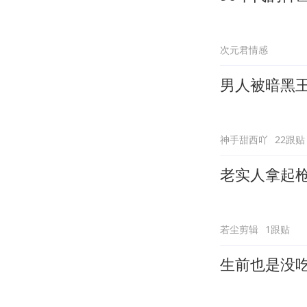
次元君情感
男人被暗黑
神手甜西吖
22跟贴
老实人拿起
若尘剪辑
1跟贴
生前也是没