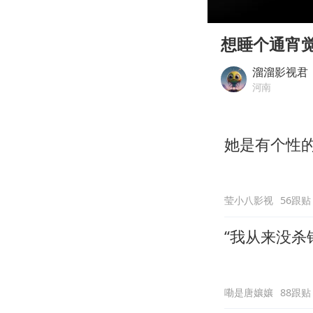
00:00
Play
想睡个通宵
溜溜影视君
河南
她是有个性
莹小八影视
56跟贴
“我从来没杀
嘞是唐孃孃
88跟贴