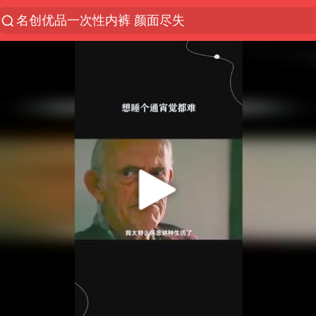
名创优品一次性内裤 颜面尽失
解锁各地夏日限定体验
视频丨中国东方电气集团原党组副书记、董事宋致远
四川宜宾市珙县发生3.4级地震
台风白海豚闭眼浙江上海处于危险半圆
白海豚将正面袭击贯穿浙江
香港宏福苑火灾或由烟头引起
中国父女泰国骑摩托车坠崖1死1伤
浙江台州《告全体市民书》
网约车司机充电时猝死保险拒赔
周末打虎 宋致远被查