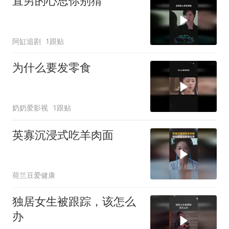
直男的心思你别猜
阿缸追剧
1跟贴
为什么要发零食
奶奶爱影视
1跟贴
英寡沉浸式吃羊肉面
荷兰豆爱健康
独居女生被跟踪，该怎么
办