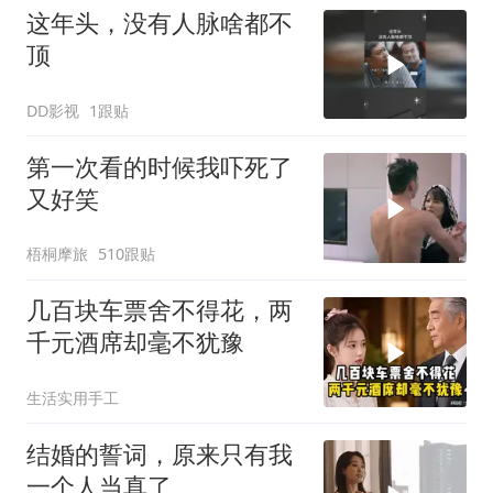
这年头，没有人脉啥都不
顶
DD影视
1跟贴
第一次看的时候我吓死了
又好笑
梧桐摩旅
510跟贴
几百块车票舍不得花，两
千元酒席却毫不犹豫
生活实用手工
结婚的誓词，原来只有我
一个人当真了