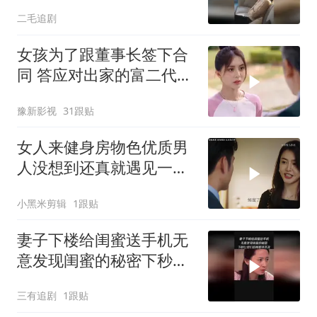
叔子一家！
二毛追剧
女孩为了跟董事长签下合
同 答应对出家的富二代展
开追求
豫新影视
31跟贴
女人来健身房物色优质男
人没想到还真就遇见一个
合适的
小黑米剪辑
1跟贴
妻子下楼给闺蜜送手机无
意发现闺蜜的秘密下秒让
他们后梅都来不及
三有追剧
1跟贴