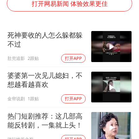
中国养老床位“三连降”
打开网易新闻 体验效果更佳
法国下周开始禁止未经同意的电话营销
多地要求领导干部带头休假
死神要收的人怎么躲都躲
女子利用漏洞0元薅走3000多件家电
不过
贵州轮胎子公司获美国退税8136万
肚兜追影
2跟贴
打开APP
东方甄选被判赔偿江小白30万元
奋进开新局 实干挑大梁
婆婆第一次见儿媳妇，不
想越看越喜欢
金帘说剧
1跟贴
打开APP
热门短剧推荐：这几部高
能反转剧，一集就上头！