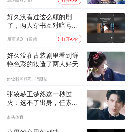
游玩峡谷之巅
打开APP
好久没看过这么颠的剧
了，两人穿书互对暗号，
真是笑死了
朋哥说剧
1跟贴
打开APP
好久没在古装剧里看到鲜
艳色彩的妆造了️两人好天
鲸让我照顾海
15跟贴
张凌赫王楚然这一秒过
火：选不了出身，任素素
为何必死？
刺头体育