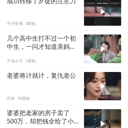
成功转移了歹徒的注意力
今夕影视
3跟贴
几个高中生打不过一个初
中生，一问才知道亲妈是
当兵的
片场小王
1跟贴
老婆将计就计，复仇老公
武体
59跟贴
婆婆把老家的房子卖了
500万，却把钱全给了小