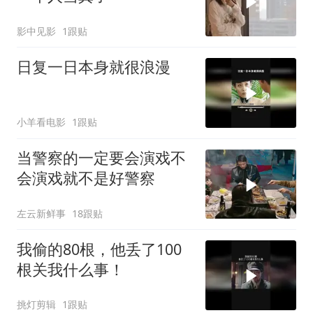
影中见影
1跟贴
日复一日本身就很浪漫
小羊看电影
1跟贴
当警察的一定要会演戏不
会演戏就不是好警察
左云新鲜事
18跟贴
我偷的80根，他丢了100
根关我什么事！
挑灯剪辑
1跟贴