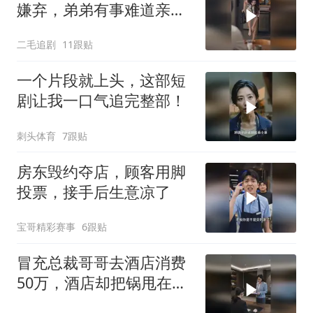
嫌弃，弟弟有事难道亲姐
不帮吗？
二毛追剧
11跟贴
一个片段就上头，这部短
剧让我一口气追完整部！
刺头体育
7跟贴
房东毁约夺店，顾客用脚
投票，接手后生意凉了
宝哥精彩赛事
6跟贴
冒充总裁哥哥去酒店消费
50万，酒店却把锅甩在总
裁头上！