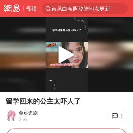
视频
以“新”破局 首发经济点亮城市消费活力
台风白海豚进入48小时警戒线
佛得角门将亮相智利俱乐部主场
中方回应是否在太平洋海底开采稀土
宇树科技发行价格150.80元/股
看守所辅警收受10万获刑1年
宇树科技王兴兴身家有望超200亿元
00:00
00:41
五粮液渠道价一箱上涨近百元
Play
Ent
full
CIA被曝已秘密设立古巴工作组
留学回来的公主太吓人了
U17国足1分钟轰2球
金宸追剧
1
河南
泰国一女公务员妆容引争议 本人回应