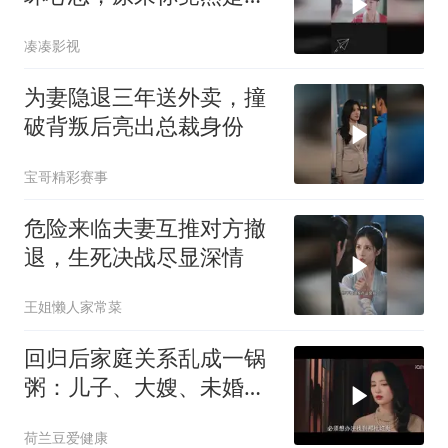
样的大夫人
凑凑影视
为妻隐退三年送外卖，撞
破背叛后亮出总裁身份
宝哥精彩赛事
危险来临夫妻互推对方撤
退，生死决战尽显深情
王姐懒人家常菜
回归后家庭关系乱成一锅
粥：儿子、大嫂、未婚妻
身份成谜？
荷兰豆爱健康