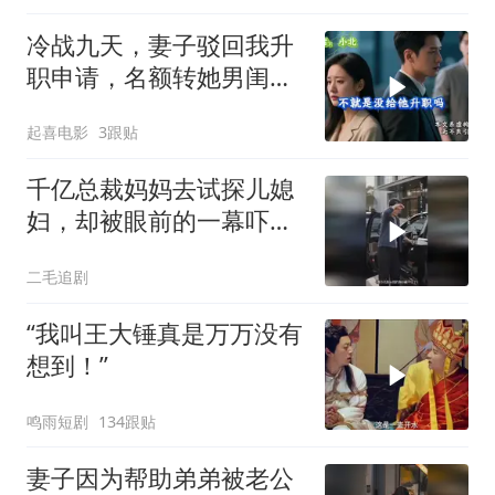
冷战九天，妻子驳回我升
职申请，名额转她男闺
蜜，我转身办妥1件事
起喜电影
3跟贴
千亿总裁妈妈去试探儿媳
妇，却被眼前的一幕吓傻
了！
二毛追剧
“我叫王大锤真是万万没有
想到！”
鸣雨短剧
134跟贴
妻子因为帮助弟弟被老公