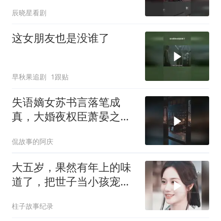
辰晓星看剧
这女朋友也是没谁了
早秋果追剧
1跟贴
失语嫡女苏书言落笔成
真，大婚夜权臣萧晏之竟
护她周全
侃故事的阿庆
大五岁，果然有年上的味
道了，把世子当小孩宠！
好甜啊
柱子故事纪录