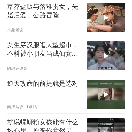
草莽盐贩与落难贵女，先
婚后爱，公路冒险
抽象老谢
女生穿汉服逛大型超市，
不料被小朋友当成仙女，
画面太有趣了
阿鼵评论哥
逆天改命的前提就是选对
雨沫剪影
1跟贴
就说螺蛳粉女孩能有什么
坏心思，原来你竟然是这