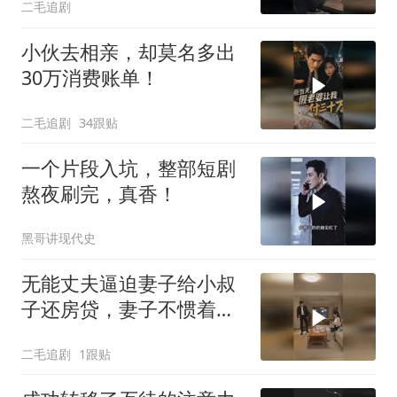
二毛追剧
小伙去相亲，却莫名多出
30万消费账单！
二毛追剧
34跟贴
一个片段入坑，整部短剧
熬夜刷完，真香！
黑哥讲现代史
无能丈夫逼迫妻子给小叔
子还房贷，妻子不惯着他
的臭毛病！
二毛追剧
1跟贴