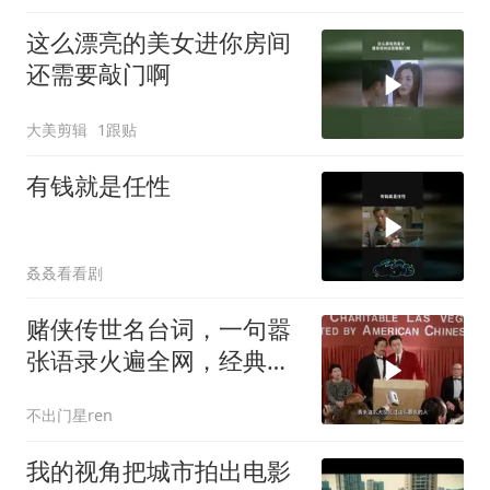
这么漂亮的美女进你房间
还需要敲门啊
大美剪辑
1跟贴
有钱就是任性
叒叒看看剧
赌侠传世名台词，一句嚣
张语录火遍全网，经典永
流传
不出门星ren
我的视角把城市拍出电影