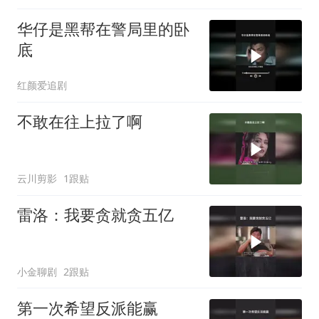
华仔是黑帮在警局里的卧
底
红颜爱追剧
不敢在往上拉了啊
云川剪影
1跟贴
雷洛：我要贪就贪五亿
小金聊剧
2跟贴
第一次希望反派能赢