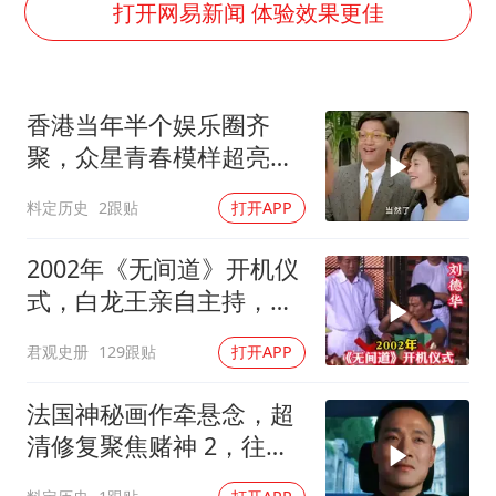
女子开一天一夜空调后二氧化碳中毒
打开网易新闻 体验效果更佳
台风白海豚最新路径研判来了
船舶避风项目停工 多地全力防台风
香港当年半个娱乐圈齐
我国编制完成新版全月地质图
聚，众星青春模样超亮
男子结婚8年发现3个女儿均非亲生
眼，星爷现身瞬间惊艳
料定历史
2跟贴
打开APP
消费新图景｜多举措提升消费体验 释放夏日经济活力
奋进开新局 实干挑大梁
2002年《无间道》开机仪
式，白龙王亲自主持，预
言句句成真！
君观史册
129跟贴
打开APP
法国神秘画作牵悬念，超
清修复聚焦赌神 2，往昔
经典深度解读