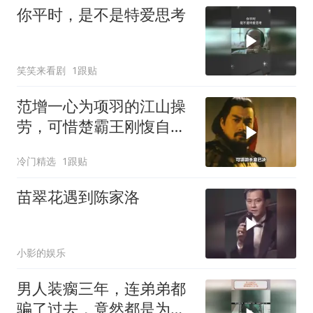
你平时，是不是特爱思考
笑笑来看剧
1跟贴
范增一心为项羽的江山操
劳，可惜楚霸王刚愎自
用，将范增赶走了
冷门精选
1跟贴
苗翠花遇到陈家洛
小影的娱乐
男人装瘸三年，连弟弟都
骗了过去，竟然都是为了