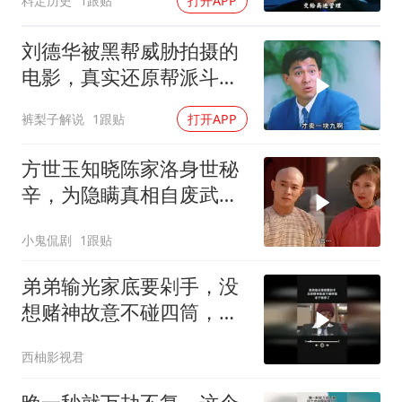
料定历史
1跟贴
打开APP
刘德华被黑帮威胁拍摄的
电影，真实还原帮派斗
争！
裤梨子解说
1跟贴
打开APP
方世玉知晓陈家洛身世秘
辛，为隐瞒真相自废武
功，背后隐情引深思
小鬼侃剧
1跟贴
弟弟输光家底要剁手，没
想赌神故意不碰四筒，老
千输惨了
西柚影视君