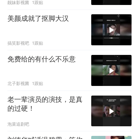
靓妹影视菌
1跟贴
美颜成就了抠脚大汉
搞笑影视吧
1跟贴
免费给的有什么不乐意
北子影视菌
1跟贴
老一辈演员的演技，是真
的过硬！
泡菜追剧吧