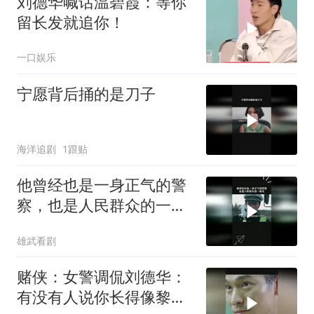
刘德华喊话温碧霞：等你
留长发就追你！
一口娱乐
宁愿背后捅的是刀子
海洋追剧
1跟贴
他曾经也是一身正气的警
察，也是人民群众的一束
光
雄武看剧
赌侠：女警调侃刘德华：
有没有人说你长得像黎