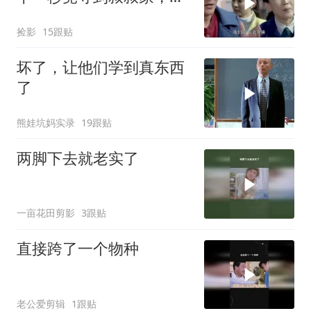
间有了救星
捡影
15跟贴
坏了，让他们学到真东西
了
熊娃坑妈实录
19跟贴
两脚下去就老实了
一亩花田剪影
3跟贴
直接跨了一个物种
老公爱剪辑
1跟贴