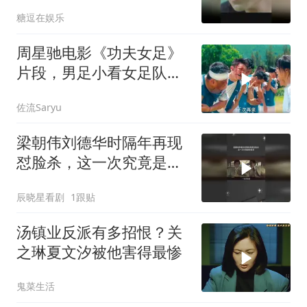
明，这段笑喷了
糖逗在娱乐
周星驰电影《功夫女足》
片段，男足小看女足队
员，结果被打惨了
佐流Saryu
梁朝伟刘德华时隔年再现
怼脸杀，这一次究竟是敌
是友
辰晓星看剧
1跟贴
汤镇业反派有多招恨？关
之琳夏文汐被他害得最惨
鬼菜生活