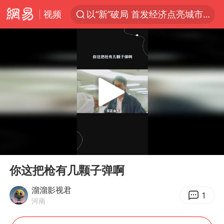
视频
以“新”破局 首发经济点亮城市消费活力
1岁宝宝碰坏纸巾盒 宝妈被索赔924元
台风白海豚环流面积近似13个浙江
Meta被判支付5.67亿美元
台风白海豚逼近 暴雨大暴雨来袭
OpenAI为免费用户升级GPT-5.6 Luna
47岁妈妈突然产女 26岁女儿：很震惊
00:00
00:47
中国稀土盘中涨停
Play
Ent
full
日本广岛民众举行游行反对政府行径
你这把枪有几颗子弹啊
21楼高空抛物嫌疑人被拘留
溜溜影视君
1
河南
实探山东最热的“中国蔬菜之乡”