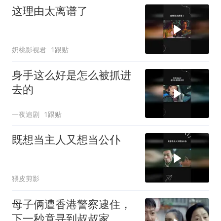
这理由太离谱了
奶桃影视君
1跟贴
身手这么好是怎么被抓进
去的
一夜追剧
1跟贴
既想当主人又想当公仆
猥皮剪影
母子俩遭香港警察逮住，
下一秒竟寻到叔叔家，瞬