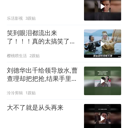
乐活影视
3跟贴
笑到眼泪都流出来
了！！！真的太搞笑了！
星爷不愧是第一喜剧之王
樱桃唠生活
2跟贴
刘德华出千给领导放水,曹
查理却把把抢,结果手里没
一张牌了
泠泠剪辑
1跟贴
大不了就是从头再来