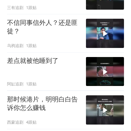
三有追剧
1跟贴
不信同事信外人？还是匪
徒？
乌鸦追剧
1跟贴
差点就被他睡到了
阿缸追剧
1跟贴
那时候港片，明明白白告
诉你怎么赚钱
西蒙追剧
4跟贴