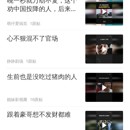
晚一秒就万劫不复，这个
劝中国投降的人，后来被
现实狠狠打了脸！
萌仔爱搞笑
1跟贴
心不狠混不了官场
静静剧场
1跟贴
生前也是没吃过猪肉的人
靓妹影视菌
16跟贴
跟着豪哥想不发财都难