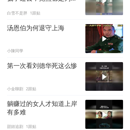
这一刻！
白雪不是胖
1跟贴
汤恩伯为何退守上海
小陳同學
第一次看刘德华死这么惨
小金聊剧
2跟贴
躺赚过的女人才知道上岸
有多难
甜妞追剧
1跟贴