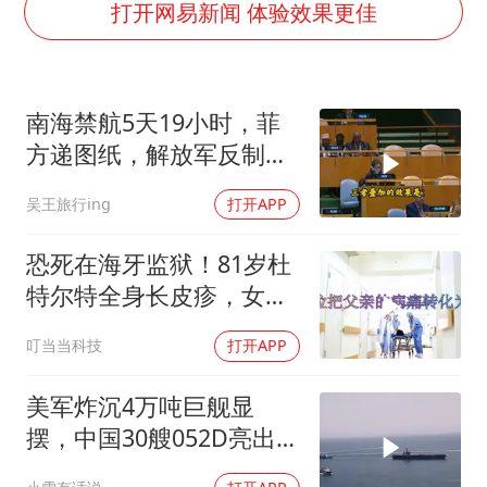
浙江舟山21条水上客运航线停航
打开网易新闻 体验效果更佳
中央气象台发布台风黄色预警
狄龙7300万提前续约值不值
南海禁航5天19小时，菲
“梅姨”准确年龄仍未知
方递图纸，解放军反制组
新华社权威快报|我国编制完成新版全月地质图
合拳已到位
吴王旅行ing
打开APP
今年4位周星驰电影配角去世
号召领导带头休假 是大家不想休吗
恐死在海牙监狱！81岁杜
中国经济展现强大韧性和活力
特尔特全身长皮疹，女儿
悲痛做最坏打算2
叮当当科技
打开APP
美军炸沉4万吨巨舰显
摆，中国30艘052D亮出
10马赫“航母杀手”，西太