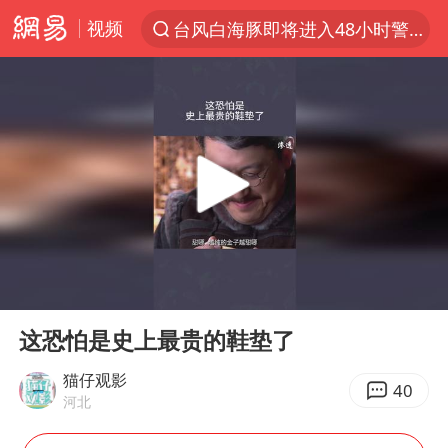
视频
台风白海豚即将进入48小时警戒线
聚“绿”成势，结构转型活力足
台风白海豚影响中国已成定局
80后女柜员逆袭成4200亿银行副行长
台风白海豚可能在浙闽沿海登陆
金饰克价大幅跳涨
多地要求领导干部带头休假
00:00
02:38
女子利用漏洞0元薅走3000多件家电
Play
Ent
full
24小时不关空调 电费会更低吗
这恐怕是史上最贵的鞋垫了
中国“五箭齐发”反制美国
猫仔观影
40
河北
龚宝冬烈士安葬仪式举行