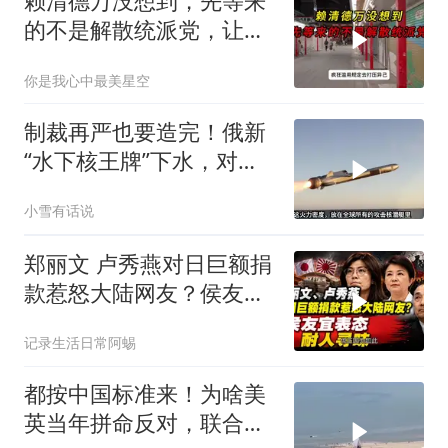
赖清德万没想到，先等来
的不是解散统派党，让民
进党倒台火遍全岛
你是我心中最美星空
制裁再严也要造完！俄新
“水下核王牌”下水，对抗
北约的最后底牌
小雪有话说
郑丽文 卢秀燕对日巨额捐
款惹怒大陆网友？侯友宜
表态耐人寻味
记录生活日常阿蜴
都按中国标准来！为啥美
英当年拼命反对，联合国