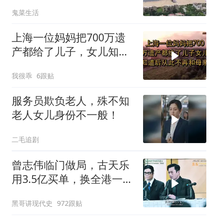
反而全盘接受？
鬼菜生活
上海一位妈妈把700万遗
产都给了儿子，女儿知道
后，从此不再和
我很乖
6跟贴
服务员欺负老人，殊不知
老人女儿身份不一般！
二毛追剧
曾志伟临门做局，古天乐
用3.5亿买单，换全港一声
佩服！
黑哥讲现代史
972跟贴