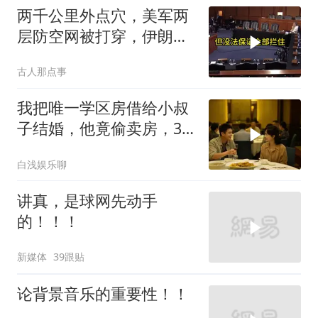
两千公里外点穴，美军两
层防空网被打穿，伊朗亮
出的新家伙让五角大楼坐
古人那点事
不住了
我把唯一学区房借给小叔
子结婚，他竟偷卖房，3
天后夫妻被刑拘
白浅娱乐聊
讲真，是球网先动手
的！！！
新媒体
39跟贴
论背景音乐的重要性！！