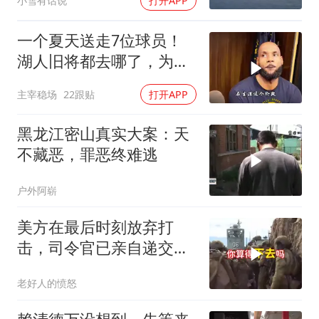
小雪有话说
打开APP
变天了！
一个夏天送走7位球员！
湖人旧将都去哪了，为何
合同越签越小？
主宰稳场
22跟贴
打开APP
黑龙江密山真实大案：天
不藏恶，罪恶终难逃
户外阿崭
美方在最后时刻放弃打
击，司令官已亲自递交文
书
老好人的愤怒