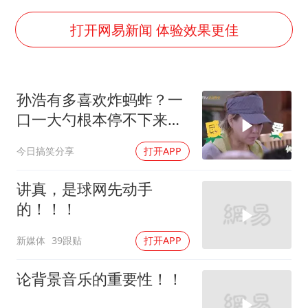
胜宏科技：股票交易异常波动
中巨芯：上半年归母净利润1405.77万元
打开网易新闻 体验效果更佳
名创优品回应女子吐槽内裤质量差
日本试射“战斧”导弹，国防部回应
孙浩有多喜欢炸蚂蚱？一
美股存储板块集体大跌
口一大勺根本停不下来，
百花奖开幕式
戴军震撼：跟个牛蛙一样
今日搞笑分享
打开APP
东航：国内客票提前14天免费退改
夯实基础开新局
讲真，是球网先动手
的！！！
新媒体
39跟贴
打开APP
论背景音乐的重要性！！