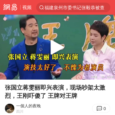
视频
福建泉州市委书记张毅恭被查
“电影+”如何激发千亿级消费新活力？
全球首个长时储能一体化产业园量产
台风白海豚已进入24小时警戒线
“秋天的第一杯奶茶”6岁了
上海：台风白海豚或将带来龙卷风
四川宜宾市高县4.9级地震致1人死亡
00:00
02:33
38岁演员求职万岁山NPC成功
Play
Ent
full
国乒男单横滨冠军赛全军覆没
张国立蒋雯丽即兴表演，现场吵架太激
烈，王刚吓傻了 王牌对王牌
胡彦斌获《歌手2026》歌王
U17国足三连胜晋级明日之星半决赛
一個人的夜晚
0
四川