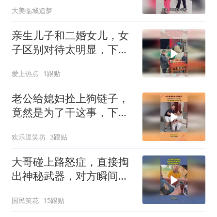
大美临城追梦
亲生儿子和二婚女儿，女
子区别对待太明显，下一
秒直接被打脸！
爱上热点
1跟贴
老公给媳妇拴上狗链子，
竟然是为了干这事，下幕
媳妇根本跑不掉
欢乐逗笑坊
3跟贴
大哥碰上路怒症，直接掏
出神秘武器，对方瞬间腿
软了！
国民笑花
15跟贴