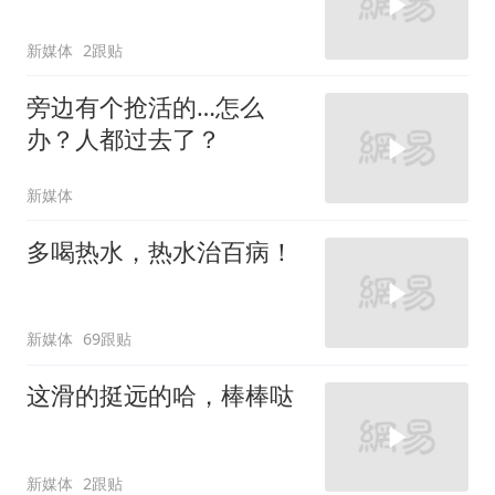
新媒体
2跟贴
旁边有个抢活的…怎么
办？人都过去了？
新媒体
多喝热水，热水治百病！
新媒体
69跟贴
这滑的挺远的哈，棒棒哒
新媒体
2跟贴