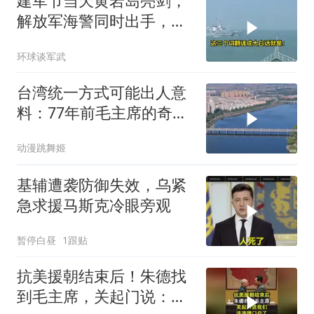
建军节当天黄岩岛亮剑，
解放军海警同时出手，菲
律宾的挑衅该收场了
环球谈军武
台湾统一方式可能出人意
料：77年前毛主席的奇
谋，是最佳解决方案
动漫跳舞姬
基辅遭袭防御失效，乌紧
急求援马斯克冷眼旁观
暂停白昼
1跟贴
抗美援朝结束后！朱德找
到毛主席，关起门说：我