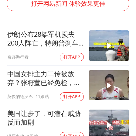
法国下周开始禁止未经同意的电话营销
打开网易新闻 体验效果更佳
村民谈“梅姨”：叫的其实是“媒姨”
“深圳地面沉降致车辆损坏”不实
伊朗公布28架军机损失
外交部发言人就广岛核爆81周年等答记者问
200人阵亡，特朗普刹车
感觉全东北都在等7号
真相曝光
奇迹游行者
打开APP
多地要求领导干部带头休假
80后女柜员逆袭成4200亿银行副行长
中国女排主力二传被放
奋进开新局 实干挑大梁
弃？张籽萱已经免检，赵
勇为她选替补
英俊的德罗巴
11跟贴
打开APP
美国让步了，可潜在威胁
反而加剧