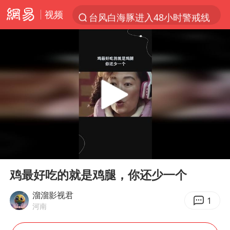
视频
台风白海豚进入48小时警戒线
以“新”破局 首发经济点亮城市消费活力
佛得角门将亮相智利俱乐部主场
中方回应是否在太平洋海底开采稀土
宇树科技发行价格150.80元/股
看守所辅警收受10万获刑1年
宇树科技王兴兴身家有望超200亿元
00:00
00:22
五粮液渠道价一箱上涨近百元
Play
Ent
full
CIA被曝已秘密设立古巴工作组
鸡最好吃的就是鸡腿，你还少一个
U17国足1分钟轰2球
溜溜影视君
1
河南
泰国一女公务员妆容引争议 本人回应