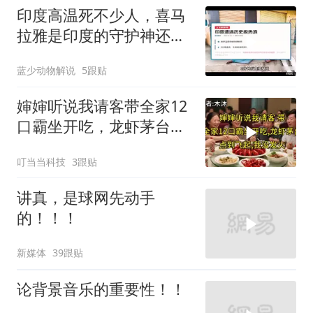
印度高温死不少人，喜马
拉雅是印度的守护神还是
救星
蓝少动物解说
5跟贴
婶婶听说我请客带全家12
口霸坐开吃，龙虾茅台点
到飞起，我没发
叮当当科技
3跟贴
讲真，是球网先动手
的！！！
新媒体
39跟贴
论背景音乐的重要性！！