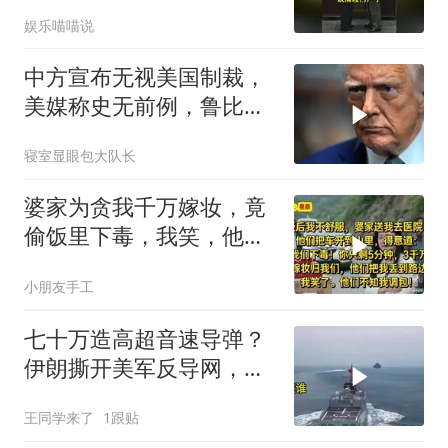
们该清理门户了
娱乐喵喵说
中方宣布无视美国制裁，
美媒称史无前例，鲁比
奥：或追加二次制裁
寝室显眼包大队长
婆家为贪我千万嫁妆，竟
偷饭里下毒，我笑，他们
却不知我调包！
小朋友手工
七十万造高超音速导弹？
伊朗撕开美军反导网，炸
出中国工业底牌
王同学来了
1跟贴