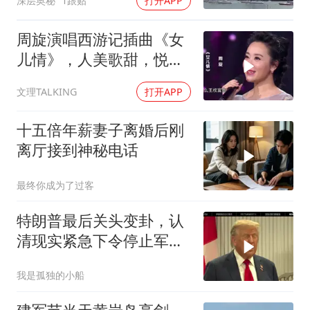
深层奥秘
1跟贴
打开APP
周旋演唱西游记插曲《女
儿情》，人美歌甜，悦耳
舒心！
文理TALKING
打开APP
十五倍年薪妻子离婚后刚
离厅接到神秘电话
最终你成为了过客
特朗普最后关头变卦，认
清现实紧急下令停止军事
行动
我是孤独的小船