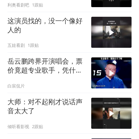
利奥看剧吧
1跟贴
这演员找的，没一个像好
人的
五娃看剧
1跟贴
岳云鹏跨界开演唱会，票
价竟超专业歌手，凭什
么？
白宸侃片
大师：对不起刚才说话声
音太大了
倾听看影视
2跟贴