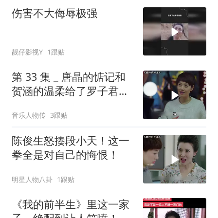
伤害不大侮辱极强
靓仔影视Y
1跟贴
第 33 集 _ 唐晶的惦记和
贺涵的温柔给了罗子君搬
家后的第一个安稳夜晚
音乐人物传
3跟贴
陈俊生怒揍段小天！这一
拳全是对自己的悔恨！
明星人物八卦
1跟贴
《我的前半生》里这一家