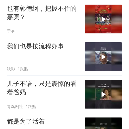
也有郭德纲，把握不住的
嘉宾？
于令
我们也是按流程办事
秋影
1跟贴
儿子不语，只是震惊的看
着爸妈
青鸟剧社
1跟贴
都是为了活着