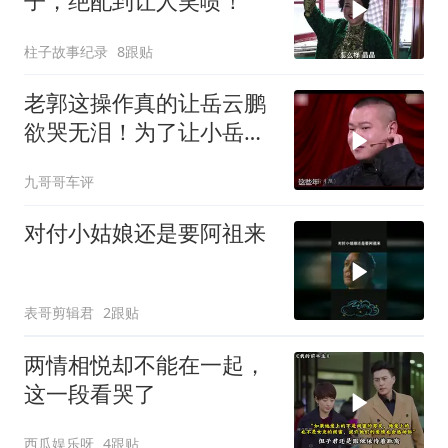
子，绝配到让人笑喷！
柱子故事纪录
8跟贴
老郭这操作真的让岳云鹏
欲哭无泪！为了让小岳岳
能上节目
九哥哥车评
对付小姑娘还是要阿祖来
表哥剪辑君
2跟贴
两情相悦却不能在一起，
这一段看哭了
西瓜娱乐呀
4跟贴