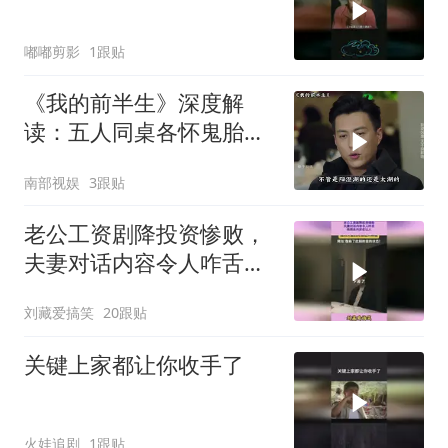
嘟嘟剪影
1跟贴
《我的前半生》深度解
读：五人同桌各怀鬼胎，
只有罗子君一个人在认真
南部视娱
3跟贴
吃蟹
老公工资剧降投资惨败，
夫妻对话内容令人咋舌，
结局走向实在让人
刘藏爱搞笑
20跟贴
关键上家都让你收手了
火娃追剧
1跟贴