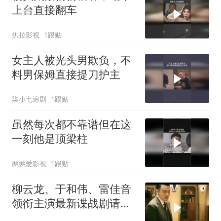
上台直接翻车
扒拉影视
1跟贴
女主人被光头男欺负，不
料男保姆直接提刀护主
柒小七追剧
1跟贴
虽然每次都不靠谱但在这
一刻他是顶梁柱
憨憨爱影视
1跟贴
柳云龙、于和伟、雷佳音
领衔主演最新谍战剧请欣
赏！