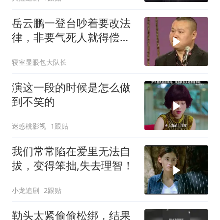
岳云鹏一登台吵着要改法
律，非要气死人就得偿
命，逗乐全场观众
寝室显眼包大队长
演这一段的时候是怎么做
到不笑的
迷惑桃影视
1跟贴
我们常常陷在爱里无法自
拔，变得笨拙,失去理智！
小龙追剧
2跟贴
勒头太紧偷偷松绑，结果