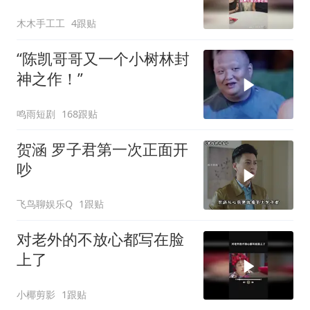
木木手工工
4跟贴
“陈凯哥哥又一个小树林封
神之作！”
鸣雨短剧
168跟贴
贺涵 罗子君第一次正面开
吵
飞鸟聊娱乐Q
1跟贴
对老外的不放心都写在脸
上了
小椰剪影
1跟贴