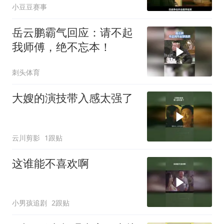
小豆豆赛事
岳云鹏霸气回应：请不起
我师傅，绝不忘本！
刺头体育
大嫂的演技带入感太强了
云川剪影
1跟贴
这谁能不喜欢啊
小男孩追剧
2跟贴