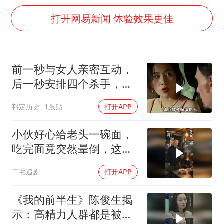
暑期研学游升温 在旅途中增长知识
打开网易新闻 体验效果更佳
白海豚北上或致京津冀暴雨
猫咪过火把节被抹成黑猫
前一秒与女人亲密互动，
宝妈给四胞胎取名平安喜乐
后一秒安排四个杀手，目
BLG经理辟谣Bin离队
标竟就是她
云南一男子胃中取出180颗铁钉
料定历史
1跟贴
打开APP
总书记点赞的非遗苗绣焕发新生机
小伙好心给老头一碗面，
吃完面竟突然晕倒，这下
惨了！
二毛追剧
打开APP
《我的前半生》陈俊生揭
示：高精力人群都是被伺