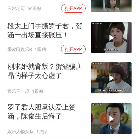
候出来的
三农老历
54跟贴
打开APP
段太上门手撕罗子君，贺
涵一出场直接碾压！
果皮聊娱乐R
1跟贴
打开APP
刚求婚就背叛？贺涵骗唐
晶的样子太心虚了
娱乐仔一起
1跟贴
罗子君大胆承认爱上贺
涵，陈俊生后悔了
娱乐人物头条
1跟贴