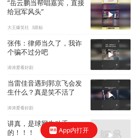
“岳云鹏当帮唱嘉宾，直接
给冠军风头”
大王爆笑社
3跟贴
张伟：律师当久了，我诈
个骗不过分吧
涛涛爱看好剧
当雷佳音遇到郭京飞会发
生什么？真是笑不活了
涛涛爱看好剧
讲真，是球网先动手
App内打开
的！！！