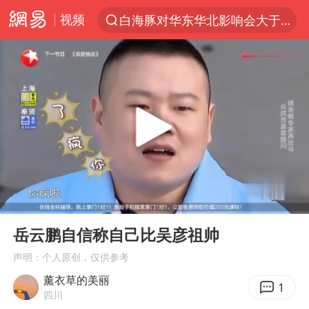
白海豚对华东华北影响会大于巴威
视频
夏日经济乘热而上 消费市场向新而行
于东来回应胖东来近25年老店年底关闭
以拒绝“和平委员会”的加沙和平计划
浙江省甬江发生2026年第1号洪水
全球最大级别运输船通过长江大桥
独闯南太行的失联女生最后轨迹已确认
美将每月供乌爱国者拦截导弹
00:00
02:22
Play
Ent
上门女婿出轨女邻居多年被判重婚罪
full
岳云鹏自信称自己比吴彦祖帅
香港刷新1884年以来最高气温纪录
声明：个人原创，仅供参考
上海全力守护市民“菜篮子”
薰衣草的美丽
1
四川
国足U17与阿森纳决赛取消 并列冠军