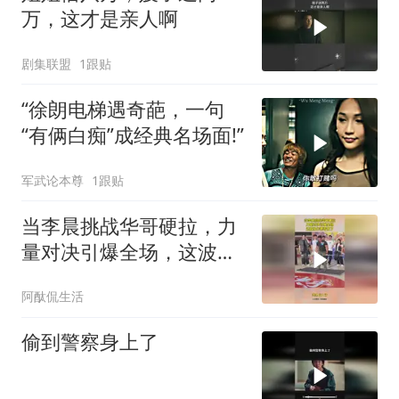
万，这才是亲人啊
剧集联盟
1跟贴
“徐朗电梯遇奇葩，一句
“有俩白痴”成经典名场面!”
军武论本尊
1跟贴
当李晨挑战华哥硬拉，力
量对决引爆全场，这波操
作都看傻了！
阿酞侃生活
偷到警察身上了