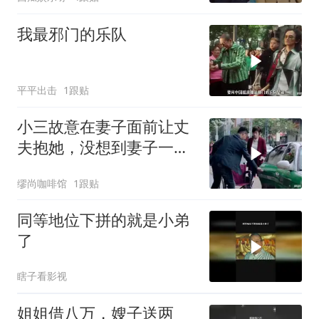
我最邪门的乐队
平平出击
1跟贴
小三故意在妻子面前让丈
夫抱她，没想到妻子一招
就让小三败下阵
缪尚咖啡馆
1跟贴
同等地位下拼的就是小弟
了
瞎子看影视
姐姐借八万，嫂子送两