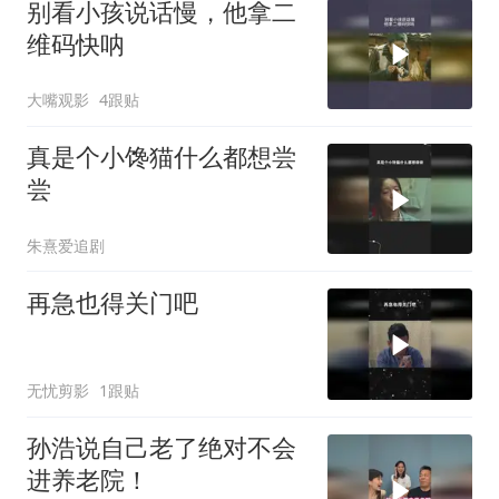
别看小孩说话慢，他拿二
维码快呐
大嘴观影
4跟贴
真是个小馋猫什么都想尝
尝
朱熹爱追剧
再急也得关门吧
无忧剪影
1跟贴
孙浩说自己老了绝对不会
进养老院！