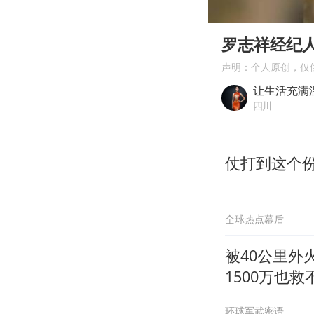
00:00
Play
罗志祥经纪
声明：个人原创，仅
让生活充满
四川
仗打到这个
全球热点幕后
被40公里
1500万也救
环球军武密语