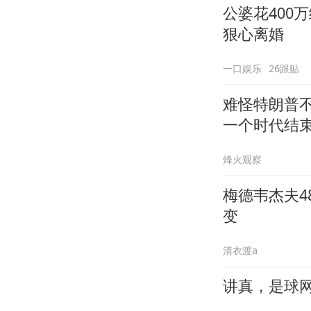
公婆花400
狠心离婚
一口娱乐
26跟贴
难怪特朗普不
一个时代结
烽火观察
梅德韦杰夫
变
清衣渡a
讲真，是球