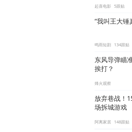
起喜电影
5跟贴
“我叫王大锤
鸣雨短剧
134跟贴
东风导弹瞄
挨打？
烽火观察
放弃巷战！1
场拆城游戏
阿离家居
148跟贴