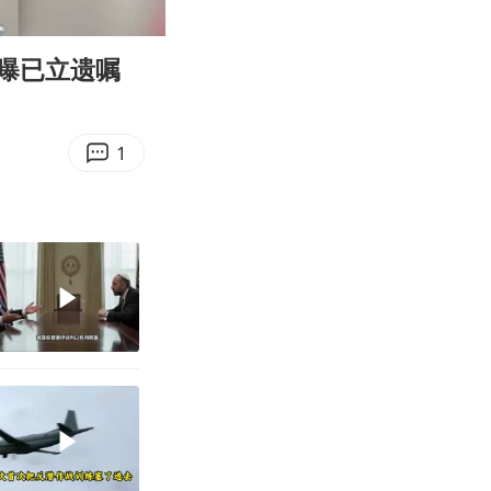
01:05
Enter
fullscreen
曝已立遗嘱
1