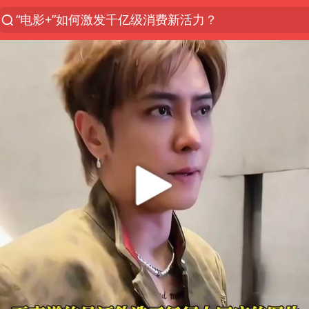
“电影+”如何激发千亿级消费新活力？
全球首个长时储能一体化产业园量产
台风白海豚已进入24小时警戒线
“秋天的第一杯奶茶”6岁了
上海：台风白海豚或将带来龙卷风
四川宜宾高县4.9级地震致1死
38岁演员求职万岁山NPC成功
国乒男单横滨冠军赛全军覆没
中巨芯：上半年归母净利润1405.77万元
东航：国内客票提前14天免费退改
日本试射“战斧”导弹，国防部回应