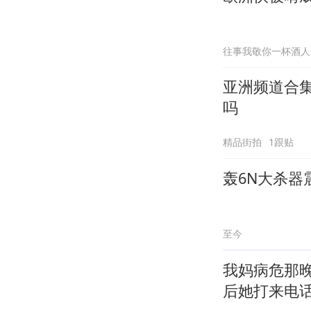
往事我敬你一杯酒人
亚洲频道合
吗
精品街拍
1跟贴
轰6N大杀器
至今
我妈病危那
后她打来电