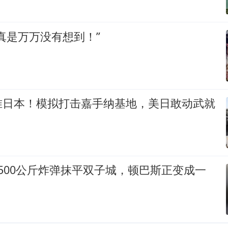
真是万万没有想到！”
准日本！模拟打击嘉手纳基地，美日敢动武就
500公斤炸弹抹平双子城，顿巴斯正变成一