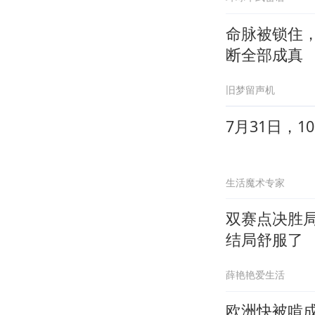
命脉被锁住
断全部成真
旧梦留声机
7月31日，
生活魔术专家
双赛点决胜
结局舒服了
薛艳艳爱生活
欧洲快被啃