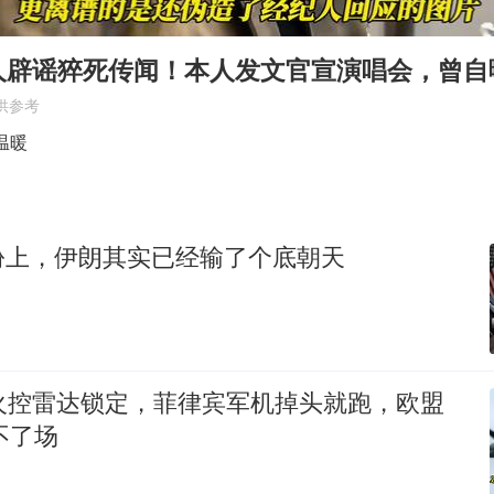
U17国足三连胜晋级明日之星半决赛
中国女篮70-67险胜尼日利亚女篮
人辟谣猝死传闻！本人发文官宣演唱会，曾自
百花奖开幕式
供参考
2名小孩玩手机低头幅度近乎折叠
温暖
美股存储板块集体大跌
胡彦斌韩磊 谁帮谁
份上，伊朗其实已经输了个底朝天
夯实基础开新局
外火控雷达锁定，菲律宾军机掉头就跑，欧盟
不了场