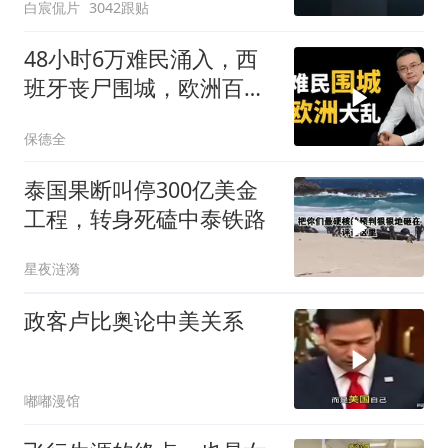
白宸侃片
3042跟贴
48小时6万难民涌入，西
班牙丧尸围城，欧洲百年
霸权终极反噬！
保德全
泰国果断叫停300亿美金
工程，转身死磕中泰铁路
星夜涟漪
政客卢比奥论中美关系
嘟嘟漫馆