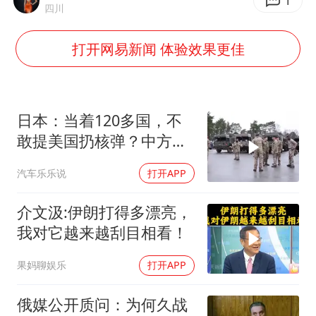
灌溉水坝被隔成鱼塘 村民投诉20余年
1
四川
韩军前线部队连曝丑闻
打开网易新闻 体验效果更佳
上海有出现龙卷潜势
奋力开创中国式现代化建设新局面
日本：当着120多国，不
敢提美国扔核弹？中方：
你不提，我提！
汽车乐乐说
打开APP
介文汲:伊朗打得多漂亮，
我对它越来越刮目相看！
果妈聊娱乐
打开APP
俄媒公开质问：为何久战