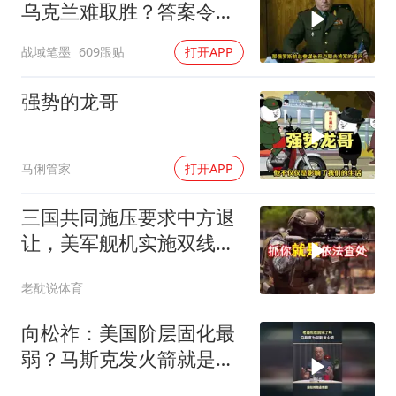
乌克兰难取胜？答案令人
沉默
战域笔墨
609跟贴
打开APP
强势的龙哥
马俐管家
打开APP
三国共同施压要求中方退
让，美军舰机实施双线抵
近，南海被划为禁区，
老酖说体育
轰-6K已挂弹
向松祚：美国阶层固化最
弱？马斯克发火箭就是答
案！