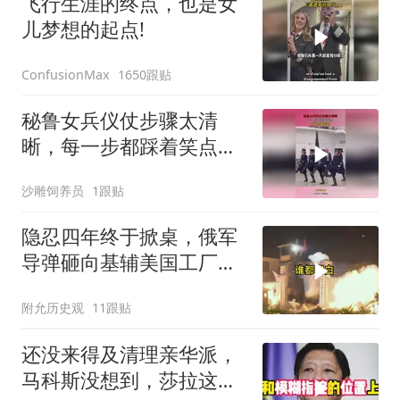
飞行生涯的终点，也是女
儿梦想的起点!
1650跟贴
ConfusionMax
秘鲁女兵仪仗步骤太清
晰，每一步都踩着笑点，
脚不麻算我输！
沙雕饲养员
1跟贴
隐忍四年终于掀桌，俄军
导弹砸向基辅美国工厂，
背后这步棋太狠了
附允历史观
11跟贴
还没来得及清理亲华派，
马科斯没想到，莎拉这次