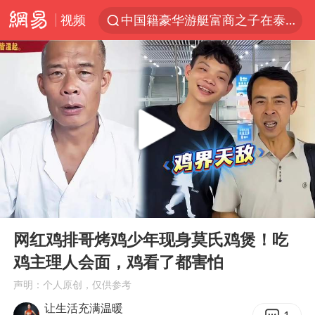
视频
中国籍豪华游艇富商之子在泰国被杀
上海中心千吨“镇楼神器”摆动明显
浙江省委书记王浩再调度：该停下的坚决停下来，让社会面静下来
《披荆斩棘2026》阵容官宣
以军士兵把枪口对准中国记者
国足U17与阿森纳决赛取消 并列冠军
上门女婿出轨女邻居多年被判重婚罪
00:00
01:02
《龙餐馆》 冲奖
Play
Ent
full
笔试第一被劝弃考涉事副校长被撤职
网红鸡排哥烤鸡少年现身莫氏鸡煲！吃
鸡主理人会面，鸡看了都害怕
构建更高水平的全民健身公共服务体系
声明：个人原创，仅供参考
香港高温刷新历史纪录
让生活充满温暖