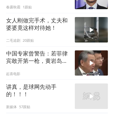
居然换了打法！
春露秋霜
1跟贴
女人刚做完手术，丈夫和
婆婆竟这样对待她！
二毛追剧
20跟贴
中国专家曾警告：若菲律
宾敢开第一枪，黄岩岛填
岛就是其灭顶之灾
起喜电影
讲真，是球网先动手
的！！！
新媒体
57跟贴