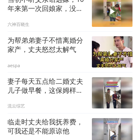
年来第一次回娘家，没想
到爸爸竟然这样做
六神百晓生
为帮弟弟妻子不惜离婚分
家产，丈夫怒怼太解气
aespa
妻子每天五点给二婚丈夫
儿子做早餐，这保姆样的
日子受够了
流云综艺
临走时丈夫给我抚养费，
可我还是不能原谅他