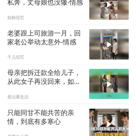
私奔，丈母娘也没辙-情感
知秋综艺
老婆跟上司旅游一月，回
家老公举动太意外-情感
千儿综艺
母亲把拆迁款全给儿子，
从此女子再没回来，如今
上门悔不当初！
老沾看生活
只能同甘不能共苦的亲
情，到底有多寒心