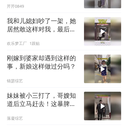
芹芹0849
我和儿媳妇吵了一架，她
居然敢这样对我，最后一
幕真解气！
欢乐梦工厂
1跟贴
刚嫁到婆家却遇到这样的
事，新娘这样做过分吗？
锦瑟综艺
妹妹被小三打了，哥嫂知
道后立马赶去！这暴脾
气，必须给妹妹撑腰
落凝综艺