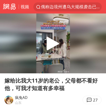
视频
俄称边境州遭乌大规模袭击已致13伤
杭州机场已取消航班388架次
于东来回应胖东来近25年老店年底关闭
浙江省委书记：该停下的坚决停下来
中国籍豪华游艇富商之子在泰国被杀
白海豚北上或致京津冀暴雨
美将每月供乌爱国者拦截导弹
00:00
00:10
国足U17与阿森纳决赛取消 并列冠军
Play
Ent
full
10余省份将出现强风雨 局地特大暴雨
嫁给比我大11岁的老公，父母都不看好
他，可我才知道有多幸福
世界第1特鲁姆普斯诺克中国赛一轮游
中国第1高楼阻尼器摆动明显
疯兔AD
27
山东