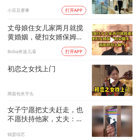
当场变脸
小豆豆赛事
打开APP
丈母娘住女儿家两月就搅
黄婚姻，硬扣女婿保姆有
染翻车，雨姐怒怼
Boba奔波儿灞
打开APP
初恋之女找上门
两面包夹芋头
女子宁愿把丈夫赶走，也
不愿扶持他家，丈夫：真
后悔娶了你
锦瑟综艺