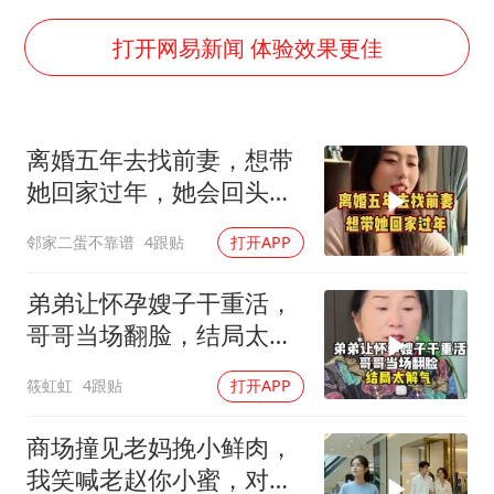
新疆一婚礼线上邀请引热议
《龙餐馆》 冲奖
打开网易新闻 体验效果更佳
上门女婿出轨女邻居多年被判重婚罪
构建更高水平的全民健身公共服务体系
离婚五年去找前妻，想带
韩军前线部队连曝丑闻
她回家过年，她会回头
奋力开创中国式现代化建设新局面
吗？
邻家二蛋不靠谱
4跟贴
打开APP
弟弟让怀孕嫂子干重活，
哥哥当场翻脸，结局太解
气！
筱虹虹
4跟贴
打开APP
商场撞见老妈挽小鲜肉，
我笑喊老赵你小蜜，对方