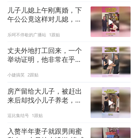
儿子儿媳上午刚离婚，下
午公公竟这样对儿媳，爱
到最后全凭良心
乐呵不停歇的广播站
1跟贴
丈夫外地打工回来，一个
举动证明，他非常在乎这
个家！
小婕搞笑
2跟贴
房产留给大儿子，被赶出
来后却找小儿子养老，还
好小儿子早有准备
逗比集结号
1跟贴
入赘半年妻子就跟男闺蜜