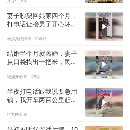
井芹仁小菜
妻子吵架回娘家四个月，
打电话让接男子开心坏，
结婚三年终于当爸！
爱搞笑的图图
10跟贴
结婚半个月就离婚，妻子
从口袋掏出一把米，民政
局直接不劝了
宛如开心果
1跟贴
半夜打电话跟我说要急用
钱，我开车两百公里赶回
来
吃货的分享
当初不听父亲话远嫁，10