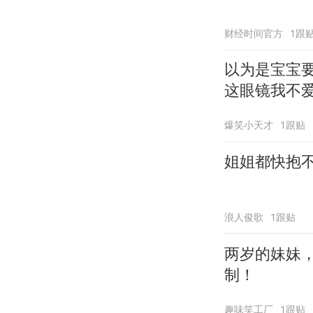
财经时间官方
1跟
以为是宝宝
这眼镜我不
爆笑小天才
1跟贴
姐姐都快抱
浪人俊歌
1跟贴
两岁的妹妹
制！
趣味笑工厂
1跟贴