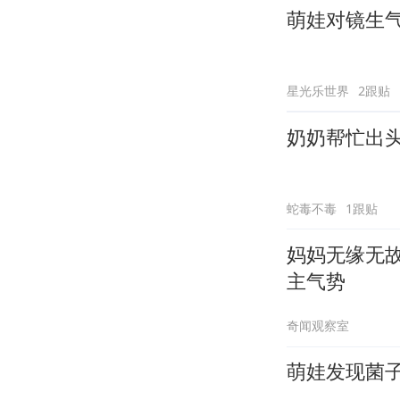
萌娃对镜生
星光乐世界
2跟贴
奶奶帮忙出
蛇毒不毒
1跟贴
妈妈无缘无
主气势
奇闻观察室
萌娃发现菌