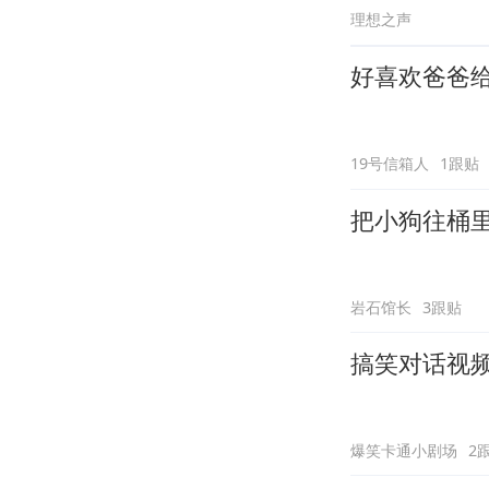
理想之声
好喜欢爸爸
19号信箱人
1跟贴
把小狗往桶
岩石馆长
3跟贴
搞笑对话视
爆笑卡通小剧场
2