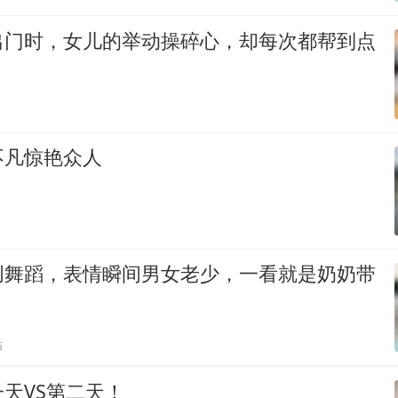
出门时，女儿的举动操碎心，却每次都帮到点
不凡惊艳众人
创舞蹈，表情瞬间男女老少，一看就是奶奶带
贴
天VS第二天！