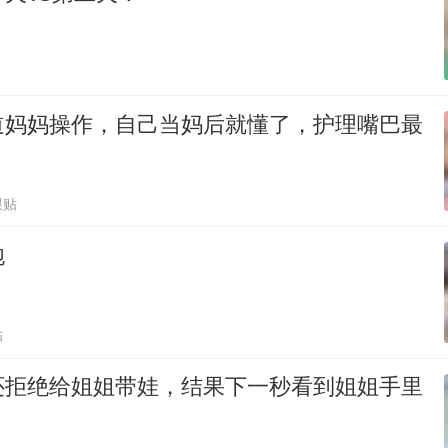
道妈妈操作，自己当妈后就懂了，护理嘴巴最
跟贴
炮
贴
还拒绝给姐姐带娃，结果下一秒看到姐姐手里