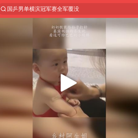
国乒男单横滨冠军赛全军覆没
38岁演员求职万岁山NPC成功
秋天的第一杯奶茶到底有多火
东航：国内客票提前14天免费退改
四川宜宾市高县4.9级地震致1人死亡
美股存储板块集体大跌
日本试射“战斧”导弹，国防部回应
百花奖开幕式
胡彦斌韩磊 谁帮谁
台风白海豚实时路径
广东雷州通报特教老师招聘违规事件