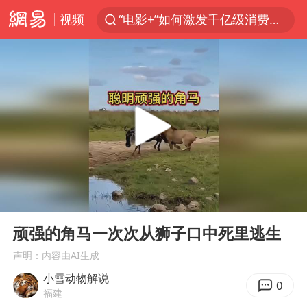
视频
“电影+”如何激发千亿级消费新活力？
泉州市委书记张毅恭被查
台风白海豚已进入24小时警戒线
全球首个长时储能一体化产业园量产
上海：台风白海豚或将带来龙卷风
四川宜宾市高县4.9级地震致1人死亡
名创优品回应女子吐槽内裤质量差
00:00
01:07
中巨芯：上半年归母净利润1405.77万元
Play
Ent
full
中国女篮70-67险胜尼日利亚女篮
顽强的角马一次次从狮子口中死里逃生
U17国足点球大战淘汰河床晋级决赛
声明：内容由AI生成
小雪动物解说
国防部：中国军队坚决反制任何闹海挑衅图谋
0
福建