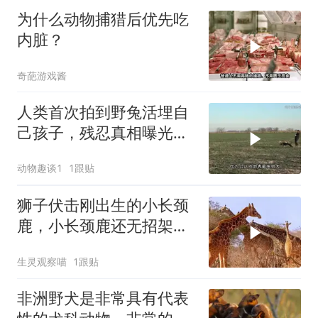
为什么动物捕猎后优先吃
内脏？
奇葩游戏酱
人类首次拍到野兔活埋自
己孩子，残忍真相曝光后
千万人泪崩
动物趣谈1
1跟贴
狮子伏击刚出生的小长颈
鹿，小长颈鹿还无招架之
力，太惨了
生灵观察喵
1跟贴
非洲野犬是非常具有代表