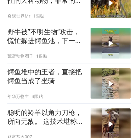
性的犬科动物，非常的忠
诚团结！
奇观世界Mr
1跟贴
野牛被”不明生物“攻击，
慌忙躲进鳄鱼池，下一幕
根本不敢信
荒野动物圈子
1跟贴
鳄鱼堆中的王者，直接把
鳄鱼当成了坐骑
年华万物生
3跟贴
聪明的羚羊以角力刀枪，
所向无敌。 这技术堪称杂
技团！
财富基因007