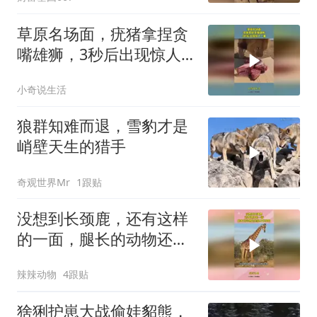
草原名场面，疣猪拿捏贪
嘴雄狮，3秒后出现惊人
一幕
小奇说生活
狼群知难而退，雪豹才是
峭壁天生的猎手
奇观世界Mr
1跟贴
没想到长颈鹿，还有这样
的一面，腿长的动物还是
很占优势的
辣辣动物
4跟贴
猞猁护崽大战偷娃貂熊，