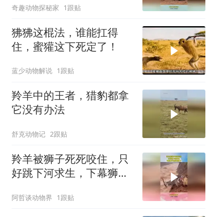
奇趣动物探秘家
1跟贴
狒狒这棍法，谁能扛得
住，蜜獾这下死定了！
蓝少动物解说
1跟贴
羚羊中的王者，猎豹都拿
它没有办法
舒克动物记
2跟贴
羚羊被狮子死死咬住，只
好跳下河求生，下幕狮子
想跑也晚了
阿哲谈动物界
1跟贴