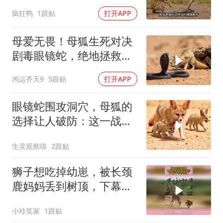
疯狂鸭
1跟贴
打开APP
母爱无畏！母狐生死对决
剧毒眼镜蛇，绝地拯救幼
崽
鸿运齐天9
5跟贴
打开APP
眼镜蛇围攻洞穴，母狐的
选择让人破防：这一战，
没有退路
生灵观察喵
2跟贴
狮子想吃掉幼崽，被长颈
鹿妈妈丢到树顶，下幕狮
子想跑也晚了
小玲笑家
1跟贴