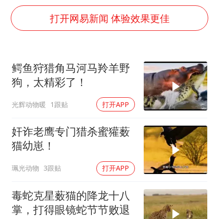
我国外贸延续良好增长态势
打开网易新闻 体验效果更佳
“新疆阿勒泰八月能滑雪”不实
日本试射“战斧”导弹，国防部回应
胡彦斌韩磊 谁帮谁
鳄鱼狩猎角马河马羚羊野
胡彦斌获《歌手2026》歌王
狗，太精彩了！
秋天的第一杯奶茶到底有多火
光辉动物暖
1跟贴
打开APP
夯实基础开新局
奸诈老鹰专门猎杀蜜獾薮
猫幼崽！
珮光动物
3跟贴
打开APP
毒蛇克星薮猫的降龙十八
掌，打得眼镜蛇节节败退