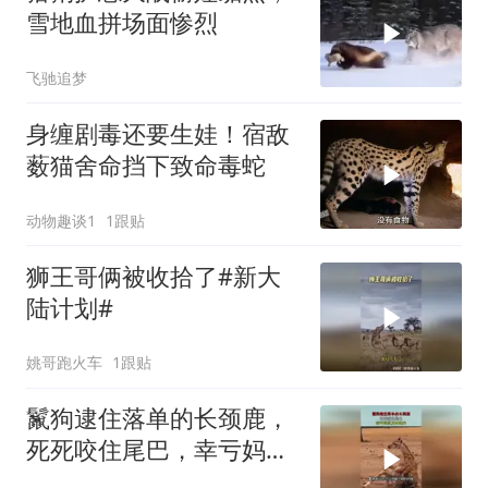
雪地血拼场面惨烈
飞驰追梦
身缠剧毒还要生娃！宿敌
薮猫舍命挡下致命毒蛇
动物趣谈1
1跟贴
狮王哥俩被收拾了#新大
陆计划#
姚哥跑火车
1跟贴
鬣狗逮住落单的长颈鹿，
死死咬住尾巴，幸亏妈妈
及时赶来