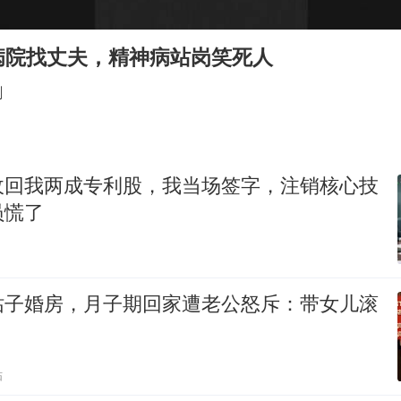
男子结婚8年3个女儿均非亲生
男子杀人后逃进深山21年活得像野人
病院找丈夫，精神病站岗笑死人
985博士后被曝在妻子孕期出轨后续
剧
公司“上四休三”但要降薪1000元
47岁妈妈突然产女 26岁女儿：很震惊
如何把百年大党建设得更加坚强有力？
收回我两成专利股，我当场签字，注销核心技
员慌了
姑子婚房，月子期回家遭老公怒斥：带女儿滚
贴