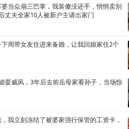
婆婆当众扇三巴掌，我装傻没还手，悄悄卖别
后丈夫全家10人被新户主请出家门
子下周带女友住进来备婚，让我回娘家住2个
儿媳耍威风，3年后去前岳母家看孙子，当场惊
续，我立刻冻结了被婆家强行保管的工资卡，