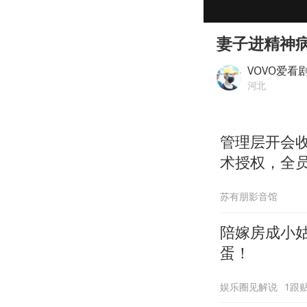
00:00
Play
妻子进精神
VOVO爱看
河北
管理层开会
术授权，全
苏有朋影音馆
陪嫁房成小
蛋！
娱乐圈见解说
1跟