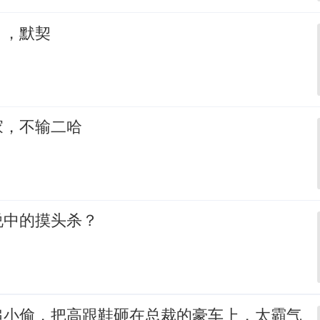
，，默契
家，不输二哈
说中的摸头杀？
追小偷，把高跟鞋砸在总裁的豪车上，太霸气