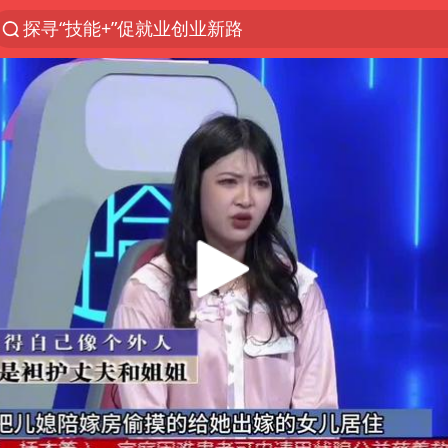
探寻“技能+”促就业创业新路
长城H10正式上市
维持强台风级！白海豚直奔华东沿海
山东日照市委副书记王峰被查
印度暴发金迪普拉病毒
41岁女子为鼓励女儿考上985研究生
美国退回1000亿美元关税
24小时不关空调 电费反而更低？
“事业单位招聘不是人情买卖”
涨价1元的冰红茶 两年少赚了15亿
小伙靠AI减肥 45天瘦40斤进了ICU