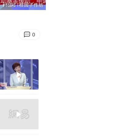
06:34
Enter
fullscreen
0