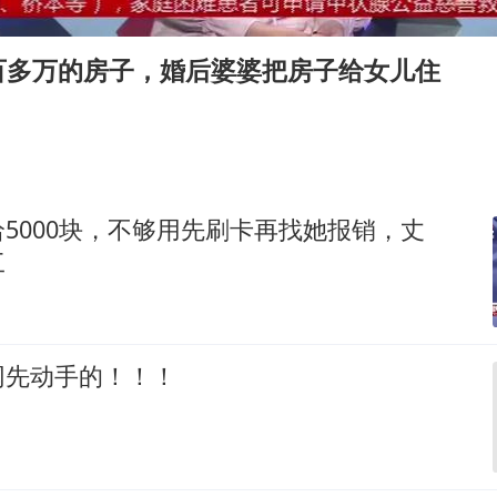
李亚鹏向地铁吐血女孩捐99999元
新华社权威快报|我国编制完成新版全月地质图
百多万的房子，婚后婆婆把房子给女儿住
80后女柜员逆袭成4200亿银行副行长
山东财大教授刘海明逝世 终年38岁
银行午休1.5小时 留个窗口行不行
李嫣近照曝光
5000块，不够用先刷卡再找她报销，丈
总书记关心百姓身边这些民生大事
工
网先动手的！！！