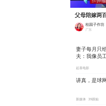
00:00
Play
父母陪嫁两
桂园子作坊
广东
妻子每月只给
夫：我像员
起喜电影
讲真，是球
新媒体
39跟贴