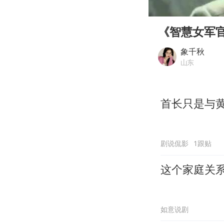
00:00
Play
《智慧女军
象千秋
山东
首长只是与
剧说侃影
1跟贴
这个家庭关
如意说剧