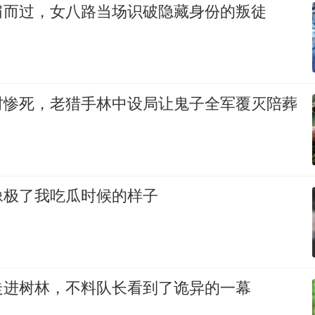
肩而过，女八路当场识破隐藏身份的叛徒
村惨死，老猎手林中设局让鬼子全军覆灭陪葬
像极了我吃瓜时候的样子
走进树林，不料队长看到了诡异的一幕