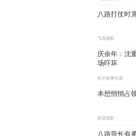
八路打仗时
飞鸟潜影
庆余年：沈
场吓坏
柱子故事纪录
本想悄悄占
剧说侃影
八路营长有