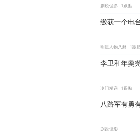
剧说侃影
1跟贴
缴获一个电
明星人物八卦
1跟
李卫和年羹
冷门精选
1跟贴
八路军有勇
剧说侃影