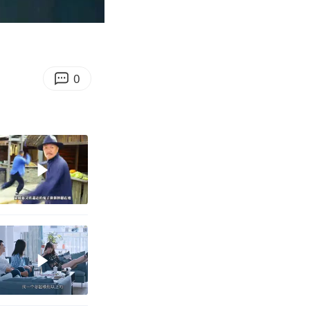
06:30
Enter
fullscreen
0