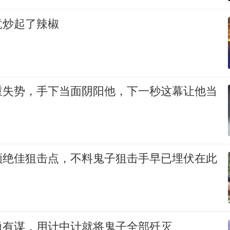
竟炒起了辣椒
重失势，手下当面阴阳他，下一秒这幕让他当
领绝佳狙击点，不料鬼子狙击手早已埋伏在此
勇有谋，用计中计就将鬼子全部歼灭