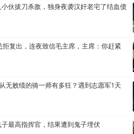
人小伙拔刀杀敌，独身夜袭汉奸老宅了结血债
老总拒复出，连夜致信毛主席，主席：你赶紧
来从无败绩的骑一师有多狂？遇到志愿军1天
鬼子最高指挥官，结果遭到鬼子埋伏