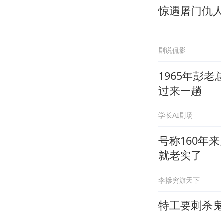
惊遇屠门仇
剧说侃影
1965年彭
过来一趟
学长AI剧场
号称160年
就老实了
李摻穷游天下
特工要刺杀