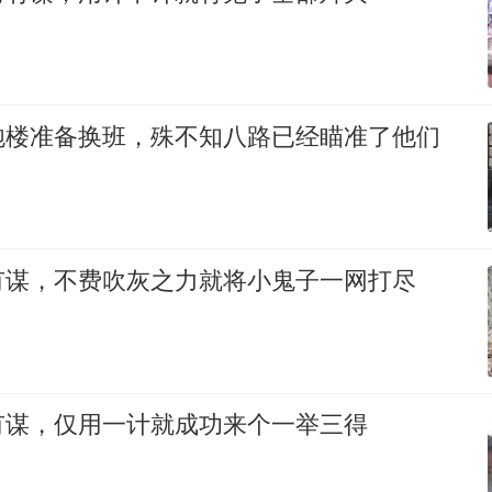
炮楼准备换班，殊不知八路已经瞄准了他们
有谋，不费吹灰之力就将小鬼子一网打尽
有谋，仅用一计就成功来个一举三得