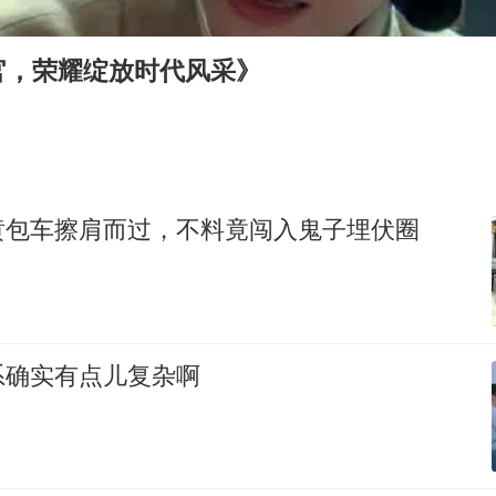
牛津大学一纸声明甩不了锅
香港宏福苑火灾或由烟头引起
官，荣耀绽放时代风采》
浙江台州《告全体市民书》
西贝创始人贾国龙押注鲜羊赛道
“不怕六爷挂得多 就怕六爷挂一颗”
董璇小酒窝朵朵为佟丽娅庆生
黄包车擦肩而过，不料竟闯入鬼子埋伏圈
36岁男演员成景区NPC后人气爆棚
人民的健康、体质、幸福一脉相承
系确实有点儿复杂啊