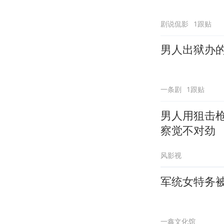
剧说侃影
1跟贴
一条剧
1跟贴
男人用狙击
察觉不对劲
风影视
军统女特务
一鑫文化馆