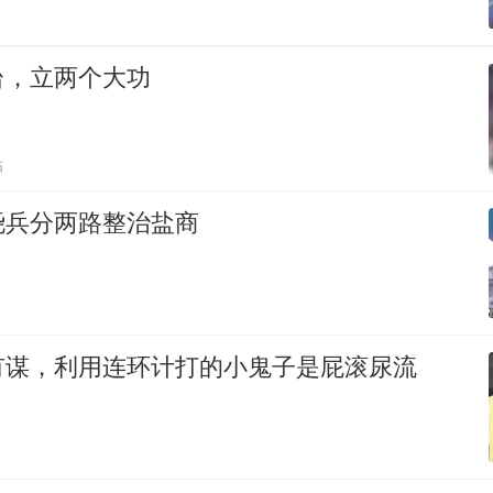
台，立两个大功
贴
尧兵分两路整治盐商
有谋，利用连环计打的小鬼子是屁滚尿流