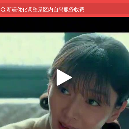
新疆优化调整景区内自驾服务收费
解锁各地夏日限定体验
男童模仿奥特曼从高处跳下致骨折
峰哥 汪海林
河南潜逃10日重大刑案嫌疑人落网
西湖突现狂风暴雨 游客瞬间被浇透
金饰克价一夜涨回1300元
视频丨中国东方电气集团原党组副书记、董事宋致远
梁家辉：到内地拍戏不是北上是回归
白海豚将正面袭击贯穿浙江
酒店回应车内过夜被收150元