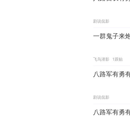
剧说侃影
一群鬼子来
飞鸟潜影
1跟贴
八路军有勇
剧说侃影
八路军有勇