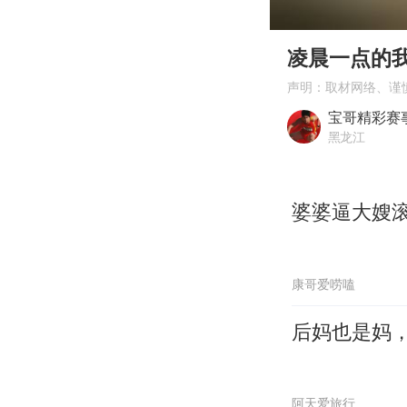
00:00
Play
凌晨一点的
声明：取材网络、谨
宝哥精彩赛
黑龙江
婆婆逼大嫂滚
康哥爱唠嗑
后妈也是妈
阿天爱旅行