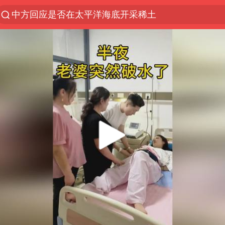
中方回应是否在太平洋海底开采稀土
宇树科技发行价格150.80元/股
看守所辅警收受10万获刑1年
宇树科技王兴兴身家有望超200亿元
五粮液渠道价一箱上涨近百元
CIA被曝已秘密设立古巴工作组
U17国足1分钟轰2球
泰国一女公务员妆容引争议 本人回应
法国下周开始禁止未经同意的电话营销
村民谈“梅姨”：叫的其实是“媒姨”
“深圳地面沉降致车辆损坏”不实