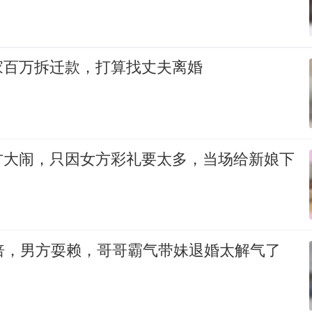
家百万拆迁款，打算找丈夫离婚
方大闹，只因女方彩礼要太多，当场给新娘下
0倍，男方耍赖，哥哥霸气带妹退婚太解气了