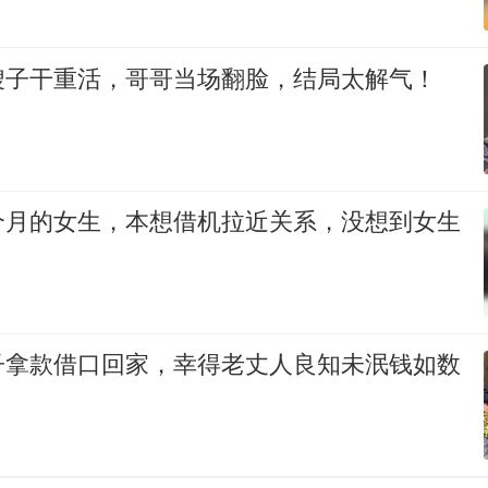
嫂子干重活，哥哥当场翻脸，结局太解气！
个月的女生，本想借机拉近关系，没想到女生
子拿款借口回家，幸得老丈人良知未泯钱如数