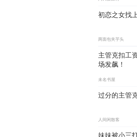
初恋之女找
两面包夹芋头
主管克扣工
场发飙！
未名书屋
过分的主管
人间闲散客
妹妹被小三