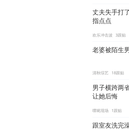
丈夫失手打
指点点
欢乐冲击波
3跟贴
老婆被陌生
清秋综艺
18跟贴
男子横跨两
让她后悔
噗呲现场
1跟贴
跟室友洗完