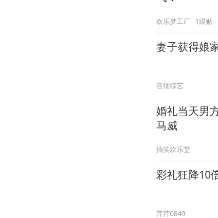
欢乐梦工厂
1跟贴
妻子获得娘
容烟综艺
婚礼当天男
马威
搞笑欢乐堂
彩礼狂降1
芹芹0849