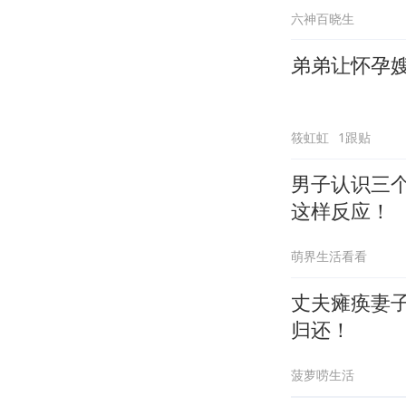
六神百晓生
弟弟让怀孕
筱虹虹
1跟贴
男子认识三
这样反应！
萌界生活看看
丈夫瘫痪妻
归还！
菠萝唠生活