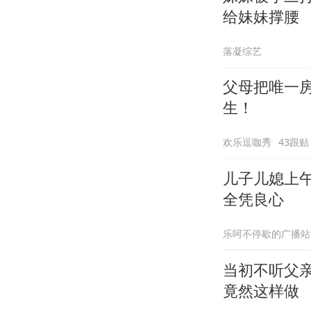
给妹妹撑腰
落凝综艺
父母把唯一
生！
欢乐逗咖秀
43跟贴
儿子儿媳上
全凭良心
乐呵不停歇的广播站
当初不听父
竟然这样做