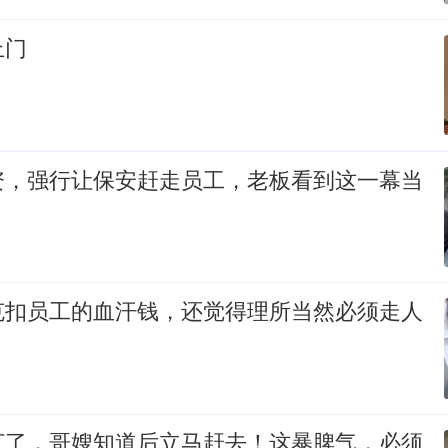
上门
资，强行让保安赶走员工，老板看到这一幕当
克扣员工的血汗钱，还觉得理所当然必须走人
打了，哥嫂知道后立马赶去！这暴脾气，必须