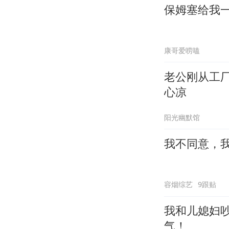
保姆塞给我
康哥爱唠嗑
老公刚从工
心凉
阳光幽默馆
我不同意，
容烟综艺
9跟贴
我和儿媳妇
气！