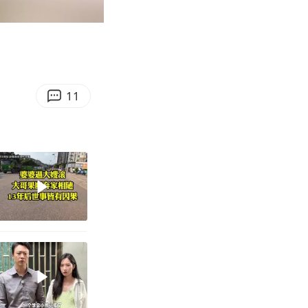
03:16
Enter
fullscreen
11