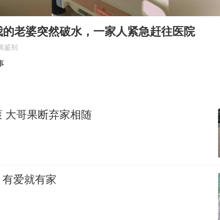
外交部发言人就广岛核爆81周年等答记者问
感觉全东北都在等7号
我的老婆突然破水，一家人紧急赶往医院
多地要求领导干部带头休假
慎鉴别
80后女柜员逆袭成4200亿银行副行长
事
奋进开新局 实干挑大梁
 大哥果断弃家相随
，有爱就有家