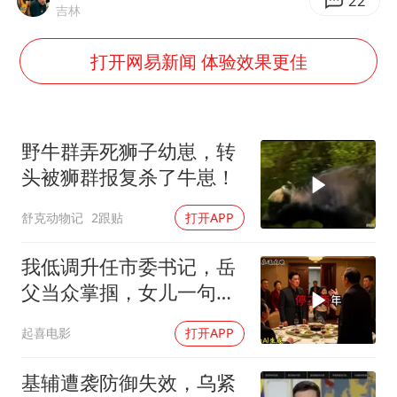
郑丽文：台湾从来没有“独立”过
22
吉林
董璇小酒窝朵朵为佟丽娅庆生
打开网易新闻 体验效果更佳
媒体：“内容由AI生成”不是免责盾牌
多个明星演唱会取消
西贝创始人贾国龙押注鲜羊赛道
野牛群弄死狮子幼崽，转
女儿为争财产堵门阻挠父亲出殡
头被狮群报复杀了牛崽！
美国AI开始攻击真人了
舒克动物记
2跟贴
打开APP
人民的健康、体质、幸福一脉相承
我低调升任市委书记，岳
父当众掌掴，女儿一句话
全家惊呆
起喜电影
打开APP
基辅遭袭防御失效，乌紧