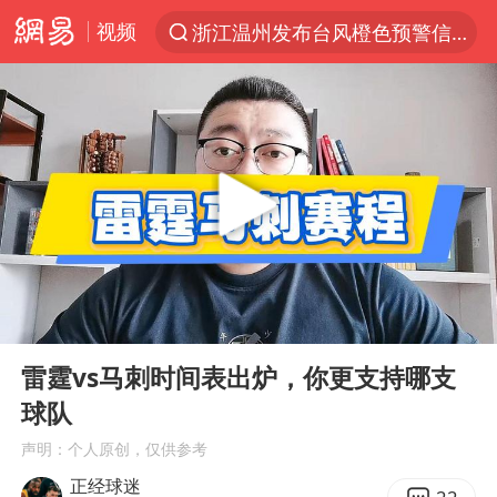
视频
浙江温州发布台风橙色预警信号
解锁各地夏日限定体验
白海豚将正面袭击贯穿浙江
男童模仿奥特曼从高处跳下致骨折
名创优品一次性内裤 颜面尽失
视频丨中国东方电气集团原党组副书记、董事宋致远被查
香港宏福苑火灾或由烟头引起
00:00
04:06
实时追踪台风白海豚
Play
Ent
full
浙江台州《告全体市民书》
雷霆vs马刺时间表出炉，你更支持哪支
球队
女主硬加吻戏短剧已下架
声明：个人原创，仅供参考
上海多家景点临时闭园或调整运营时间
正经球迷