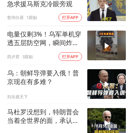
急求援马斯克冷眼旁观
暂停白昼
1跟贴
打开APP
电量仅剩3%！乌军单机穿
透五层防空网，瞬间炸飞
俄军车队
四夕君
3跟贴
打开APP
乌：朝鲜导弹要入俄！普
京现在有多难？
刘乐观天下
马杜罗没想到，特朗普会
当着全世界的面，承认一
个众所周知的事实