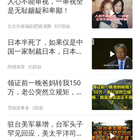
人心不能审视，一审视全
是无耻龌龊和卑鄙！
北京作家编剧肥猪满圈
937跟贴
日本半死了，如果仅是中
国一家制裁日本，日本可
能还剩一口气
阿搏体育
35跟贴
领证前一晚爸妈转我150
万，老公突然立规矩，我
直接说这证不领了！
雪姐故事多
2跟贴
驻台美军暴增，台军头子
罕见回应，美太平洋司令