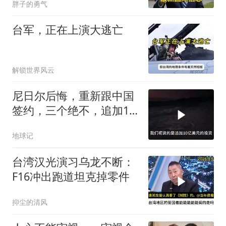
胖子的勇气
台军，正在上演大逃亡
解锁世界风云
尼日尔后悔，重新跟中国
签约，三个绝不，追加10
亿！
地球记
台湾汉光演习乌龙不断：
F16冲出跑道坦克掉零件
抑尘的清风