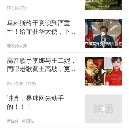
不装了！
阿芒娱乐说
马科斯终于意识到严重
性！给菲驻华大使，下达
5个必须完成的任务
理发师大海
高音歌手李娜与王二妮，
同唱老歌黄土高坡，更喜
欢哪种
唐姐杂谈
1跟贴
讲真，是球网先动手
的！！！
新媒体
40跟贴