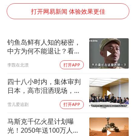
暑期研学游升温 在旅途中增长知识
打开网易新闻 体验效果更佳
猫咪过火把节被抹成黑猫
BLG经理辟谣Bin离队
以军士兵把枪口对准中国记者
钓鱼岛鲜有人知的秘密，
云南一男子胃中取出180颗铁钉
中方为何不能退让？看完
曹颖儿子首次演长剧
让国人自豪
李覴在北漂
打开APP
“开学三件套”全线暴涨
四十八小时内，集体审判
总书记点赞的非遗苗绣焕发新生机
日本，高市泪洒现场，中
方已仁至义尽
雪儿爱追剧
打开APP
马斯克千亿火星计划曝
光！2050年送100万人上