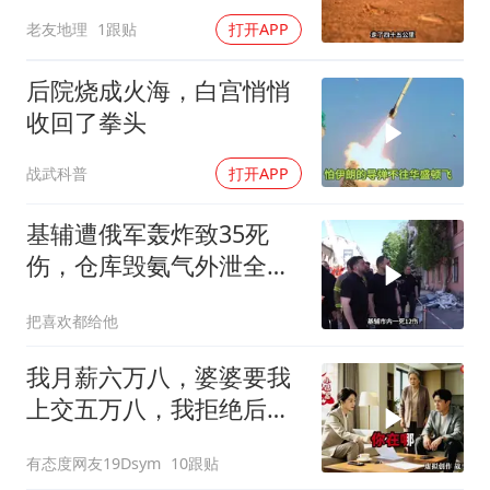
火星，人类最后的退路？
老友地理
1跟贴
打开APP
后院烧成火海，白宫悄悄
收回了拳头
战武科普
打开APP
基辅遭俄军轰炸致35死
伤，仓库毁氨气外泄全城
警报
把喜欢都给他
我月薪六万八，婆婆要我
上交五万八，我拒绝后她
换了门锁，12天后我决意
有态度网友19Dsym
10跟贴
离婚