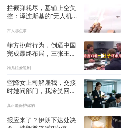
拦截弹耗尽，基辅上空失
控：泽连斯基的“无人机神
话”为何突然没人提了
古人那点事
菲方挑衅行为，倒逼中国
完成最终布局，三张王牌
现身黄岩岛
雅儿姐爱追剧
空降女上司解雇我，交接
时她问部门，我冷笑回
答：明天
真正能保护你的
报应来了？伊朗下达处决