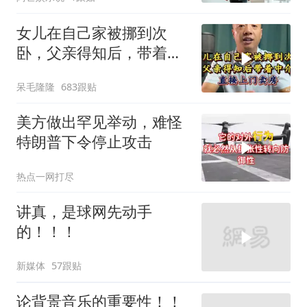
女儿在自己家被挪到次
卧，父亲得知后，带着中
介直接上门卖房
呆毛隆隆
683跟贴
美方做出罕见举动，难怪
特朗普下令停止攻击
热点一网打尽
讲真，是球网先动手
的！！！
新媒体
57跟贴
论背景音乐的重要性！！