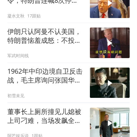
令，特朗普连喊8次停
手，海外资产遭清算
凝水文秋
17跟贴
伊朗只认阿曼不认美国，
特朗普恼羞成怒：不投降
就永不解除封锁
军武时间线
1962年中印边境自卫反击
战，毛主席询问张国华能
否获胜
初雪未见
董事长上厕所撞见儿媳被
上司刁难，当场发飙全场
傻眼
阿芒娱乐说
1跟贴