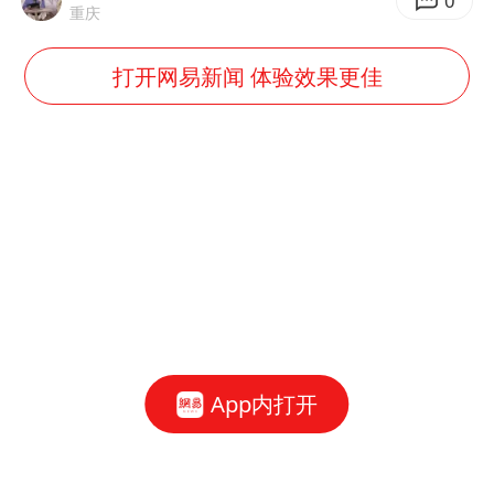
微信新功能：你可以“撤回”你的撤回
0
重庆
光伏八巨头签署“不低于成本价”倡议
打开网易新闻 体验效果更佳
刘伟任延安市委常委、市纪委书记
多所幼师院校开设养老专业
泰国校园枪击事件已致8死30余伤
女子被狗舔脚确诊三级暴露 医生回应
习近平心系体育强国建设
App内打开