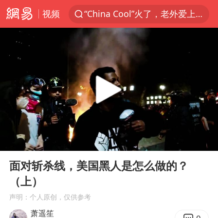
视频
“China Cool”火了，老外爱上中国避暑游
台风白海豚闭眼浙江上海处于危险半圆
浙江台州《告全体市民书》
张本智和：零封向鹏不意外
云南一地村民过火把节意外灼伤16人
泰国初中生饮弹自尽前开了26枪
22岁女生独闯南太行失联12天
00:00
09:20
用AI造出新病毒意味着什么
Play
Ent
full
今年第二强台风将带来多大影响
面对斩杀线，美国黑人是怎么做的？
（上）
上半年国内居民出游人次34.63亿
声明：个人原创，仅供参考
浙江最强风雨时段已锁定
萧遥笙