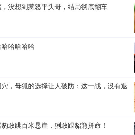
獾，没想到惹怒平头哥，结局彻底翻车
哈哈哈哈哈哈
洞穴，母狐的选择让人破防：这一战，没有退
雪豹敢跳百米悬崖，猁敢跟貂熊拼命！