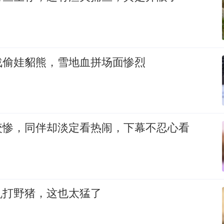
战偷娃貂熊，雪地血拼场面惨烈
咬惨，同伴却淡定看热闹，下幕不忍心看
机打野猪，这也太猛了