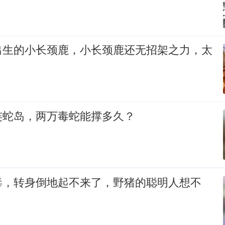
出生的小长颈鹿，小长颈鹿还无招架之力，太
连蛇岛，两万毒蛇能撑多久？
毒，转身倒地起不来了，野猪的聪明人想不