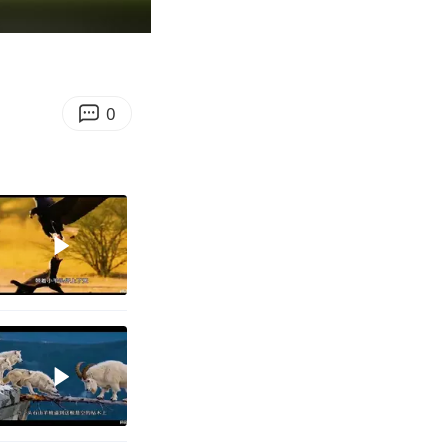
00:08
Enter
fullscreen
0