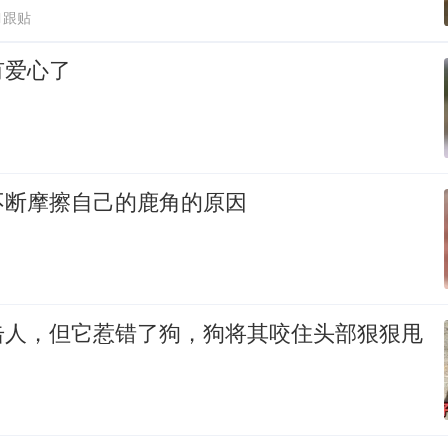
1跟贴
有爱心了
不断摩擦自己的鹿角的原因
击人，但它惹错了狗，狗将其咬住头部狠狠甩