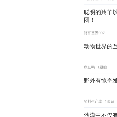
聪明的羚羊
团！
财富基因007
动物世界的
疯狂鸭
1跟贴
野外有惊奇
笑料生产线
1跟贴
沙漠中不仅