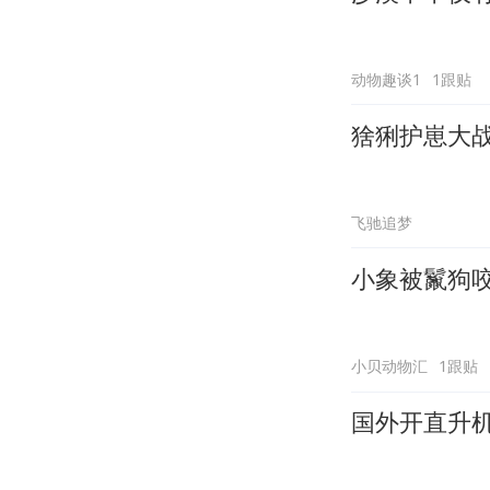
动物趣谈1
1跟贴
猞猁护崽大
飞驰追梦
小象被鬣狗
小贝动物汇
1跟贴
国外开直升