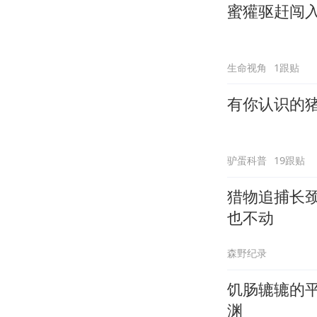
蜜獾驱赶闯
生命视角
1跟贴
有你认识的
驴蛋科普
19跟贴
猎物追捕长
也不动
森野纪录
饥肠辘辘的
渊