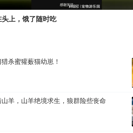
女子发现前夫婚内与第三者育子
在头上，饿了随时吃
以军士兵把枪口对准中国记者
笔试第一被劝弃考涉事副校长被撤职
《龙餐馆》 冲奖
构建更高水平的全民健身公共服务体系
门猎杀蜜獾薮猫幼崽！
男子被沙蜇蜇伤5小时后呼吸困难
奋力开创中国式现代化建设新局面
猎山羊，山羊绝境求生，狼群险些丧命