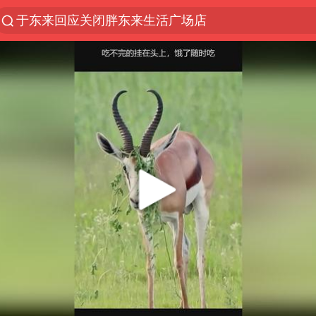
于东来回应关闭胖东来生活广场店
上半年我国经营主体结构持续优化
杭州机场已取消航班388架次
《披荆斩棘2026》阵容官宣
白海豚北上或致京津冀暴雨
中国第1高楼阻尼器摆动明显
上海有出现龙卷潜势
国足U17与阿森纳决赛取消 并列冠军
2025年小学教师减少13.19万
王艺迪2-4不敌张本美和止步4强
上门女婿出轨女邻居多年被判重婚罪
上海大部迎大暴雨