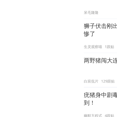
呆毛隆隆
狮子伏击刚
惨了
生灵观察喵
1跟贴
两野猪闯大
白宸侃片
129跟贴
疣猪身中剧
到！
幽默方程式
4跟贴