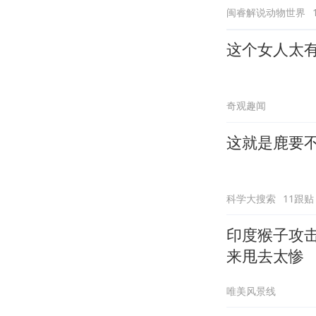
闽睿解说动物世界
这个女人太
奇观趣闻
这就是鹿要
科学大搜索
11跟贴
印度猴子攻
来甩去太惨
唯美风景线