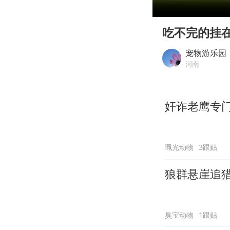
00:00
Play
吃不完的挂
宠物游乐园
河南
奸诈老鹰专
珮光动物
3跟贴
狼群悬崖追
臭宝动物
1跟贴