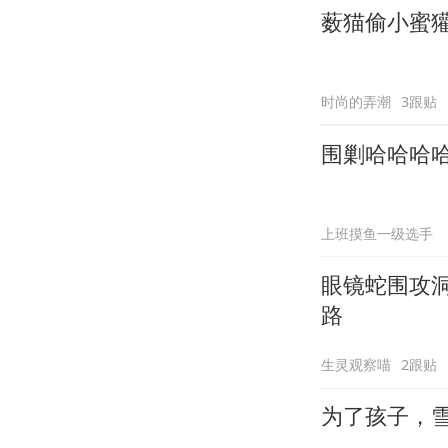
薮猫偷小蜜
时尚的弄潮
3跟贴
围剿哈哈哈
上班摸鱼一级选手
眼镜蛇围攻
路
生灵观察喵
2跟贴
为了孩子，